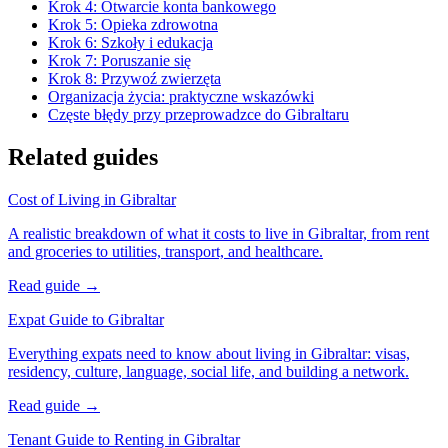
Krok 4: Otwarcie konta bankowego
Krok 5: Opieka zdrowotna
Krok 6: Szkoły i edukacja
Krok 7: Poruszanie się
Krok 8: Przywoź zwierzęta
Organizacja życia: praktyczne wskazówki
Częste błędy przy przeprowadzce do Gibraltaru
Related guides
Cost of Living in Gibraltar
A realistic breakdown of what it costs to live in Gibraltar, from rent
and groceries to utilities, transport, and healthcare.
Read guide →
Expat Guide to Gibraltar
Everything expats need to know about living in Gibraltar: visas,
residency, culture, language, social life, and building a network.
Read guide →
Tenant Guide to Renting in Gibraltar