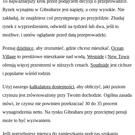
To najważniejszy krok przed podjęciem decyzji o przeprowadzce.
Rynek wynajmu w Gibraltarze jest napięty, a ceny wysokie. Nie
zakładaj, że znajdziesz coś przystępnego po przyjeździe. Zbadaj
rynek z wyprzedzeniem, odwiedź na tydzień lub dwa, jeśli to
możliwe, i umów oglądanie przed datą przeprowadzki.
Poznaj
dzielnice
, aby zrozumieć, gdzie chcesz mieszkać.
Ocean
Village
to prestiżowe mieszkanie nad wodą.
Westside
i
New Town
oferują więcej przestrzeni w niższych cenach.
Southside
jest cichsze
i popularne wśród rodzin.
Użyj naszego
kalkulatora dostępności
, aby obliczyć, jaki poziom
czynszu jest zrównoważony przy Twoim dochodzie. Ogólna zasada
mówi, że czynsz nie powinien przekraczać 30 do 35 procent
wynagrodzenia netto. Na rynku Gibraltaru przy przeciętnej pensji
może to być wyzwaniem.
Jeśli potrzebujesz miejsca do zamieszkania podczas szukania