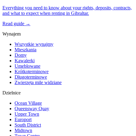
Everything you need to know about your rights, deposits, contracts,
and what to expect when renting in Gibraltar.
Read guide →
Wynajem
Wszystkie wynajmy
Mieszkania
Domy
Kawalerki
Umeblowane
Krótkoterminowe
Długoterminowe
Zwierzęta mile widziane
Dzielnice
Ocean Village
Queensway Quay
Upper Town
Europort
South District
Midtown
Town Centre