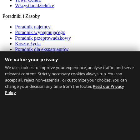
Wszystkie dzielnice
Poradniki i Zasoby
Poradnik najemcy
Poradnik wynajmującego
Poradnik przeprowadzkowy
Koszty życia
Poradnik dla ekspatriantów
Transport
We value your privacy
Kalkulator dostępności
Dane Rynkowe
We use cookies to improve your experience, analyse traffic, and serve
relevant content. Strictly necessary cookies always run. You can
O Nas
accept all, reject non-essential, or customize your choices. You can
change your decision any time from the footer.
Read our Privacy
O Nas
Policy
Kontakt
Agenci Nieruchomości
FAQ
Blog
Prywatność
Regulamin
Mapa Strony
Przeglądaj wszystko