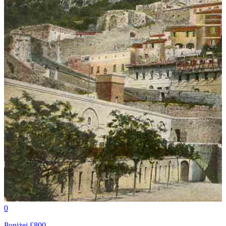
0
Poniżej £800