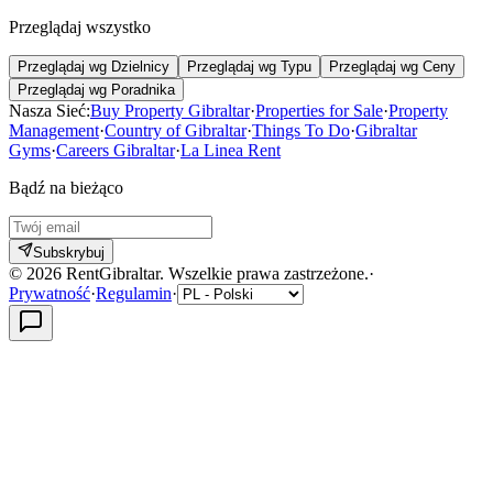
Przeglądaj wszystko
Przeglądaj wg Dzielnicy
Przeglądaj wg Typu
Przeglądaj wg Ceny
Przeglądaj wg Poradnika
Nasza Sieć:
Buy Property Gibraltar
·
Properties for Sale
·
Property
Management
·
Country of Gibraltar
·
Things To Do
·
Gibraltar
Gyms
·
Careers Gibraltar
·
La Linea Rent
Bądź na bieżąco
Subskrybuj
©
2026
RentGibraltar
.
Wszelkie prawa zastrzeżone.
·
Prywatność
·
Regulamin
·