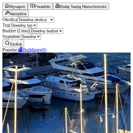
Wynajem
Poradniki
Dodaj Swoją Nieruchomość
Narzędzia
Okolica
Typ
Budżet (£/mo)
Sypialnie
Szukaj
Popular
:
🏬
Buildings
(
0
)