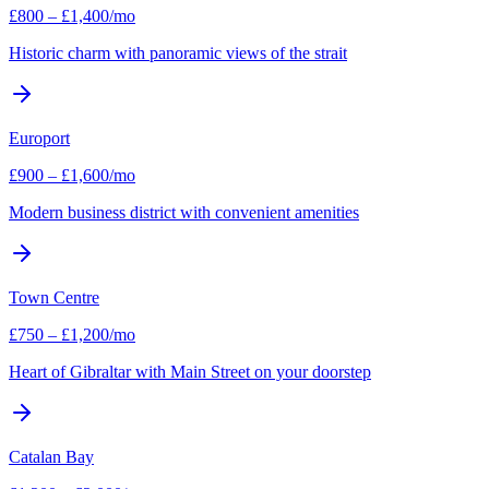
£
800
–
£
1,400
/mo
Historic charm with panoramic views of the strait
Europort
£
900
–
£
1,600
/mo
Modern business district with convenient amenities
Town Centre
£
750
–
£
1,200
/mo
Heart of Gibraltar with Main Street on your doorstep
Catalan Bay