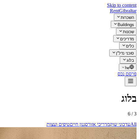
Skip to content
Rent
Gibraltar
השכרות
Buildings
שכונות
מדריכים
כלים
סוכני נדל"ן
בלוג
he
פרסם נכס
בלוג
3 / 6
All
עדכוני שוק
מדריכי אזור
סגנון חיים
טיפים ועצות