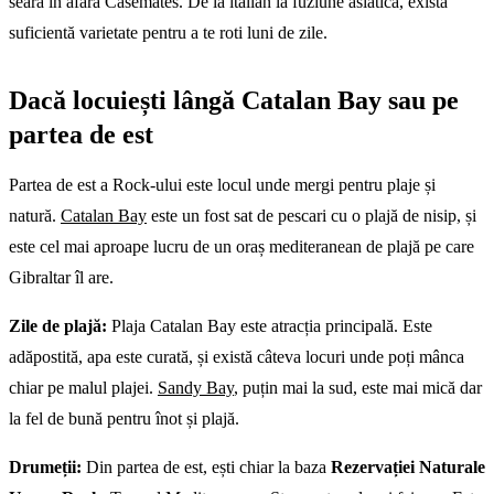
seara în afara Casemates. De la italian la fuziune asiatică, există
suficientă varietate pentru a te roti luni de zile.
Dacă locuiești lângă Catalan Bay sau pe
partea de est
Partea de est a Rock-ului este locul unde mergi pentru plaje și
natură.
Catalan Bay
este un fost sat de pescari cu o plajă de nisip, și
este cel mai aproape lucru de un oraș mediteranean de plajă pe care
Gibraltar îl are.
Zile de plajă:
Plaja Catalan Bay este atracția principală. Este
adăpostită, apa este curată, și există câteva locuri unde poți mânca
chiar pe malul plajei.
Sandy Bay
, puțin mai la sud, este mai mică dar
la fel de bună pentru înot și plajă.
Drumeții:
Din partea de est, ești chiar la baza
Rezervației Naturale