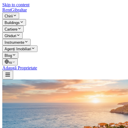
Skip to content
Rent
Gibraltar
Chirii
Buildings
Cartiere
Ghiduri
Instrumente
Agenți Imobiliari
Blog
ro
Adaugă Proprietate