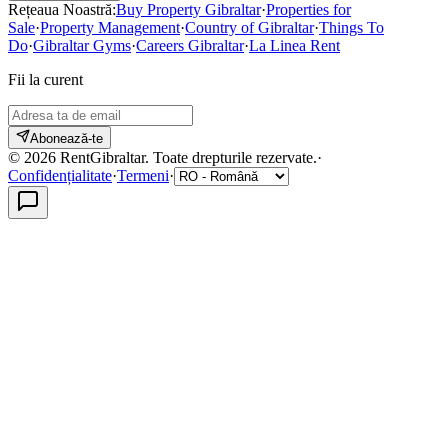
Rețeaua Noastră:
Buy Property Gibraltar
·
Properties for
Sale
·
Property Management
·
Country of Gibraltar
·
Things To
Do
·
Gibraltar Gyms
·
Careers Gibraltar
·
La Linea Rent
Fii la curent
Abonează-te
©
2026
RentGibraltar
.
Toate drepturile rezervate.
·
Confidențialitate
·
Termeni
·