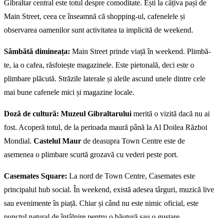
Gibraltar central este totul despre comoditate. Ești la câțiva pași de
Main Street, ceea ce înseamnă că shopping-ul, cafenelele și
observarea oamenilor sunt activitatea ta implicită de weekend.
Sâmbătă dimineața:
Main Street prinde viață în weekend. Plimbă-
te, ia o cafea, răsfoiește magazinele. Este pietonală, deci este o
plimbare plăcută. Străzile laterale și aleile ascund unele dintre cele
mai bune cafenele mici și magazine locale.
Doză de cultură:
Muzeul Gibraltarului
merită o vizită dacă nu ai
fost. Acoperă totul, de la perioada maură până la Al Doilea Război
Mondial.
Castelul Maur
de deasupra Town Centre este de
asemenea o plimbare scurtă grozavă cu vederi peste port.
Casemates Square:
La nord de Town Centre, Casemates este
principalul hub social. În weekend, există adesea târguri, muzică live
sau evenimente în piață. Chiar și când nu este nimic oficial, este
punctul natural de întâlnire pentru o băutură sau o gustare.