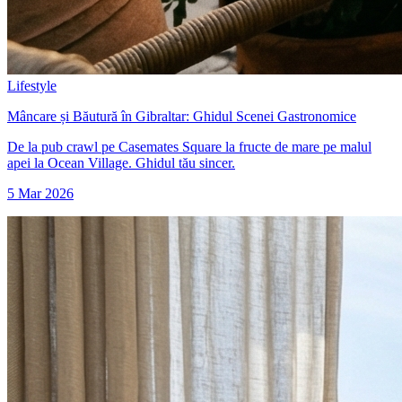
Lifestyle
Mâncare și Băutură în Gibraltar: Ghidul Scenei Gastronomice
De la pub crawl pe Casemates Square la fructe de mare pe malul
apei la Ocean Village. Ghidul tău sincer.
5 Mar 2026