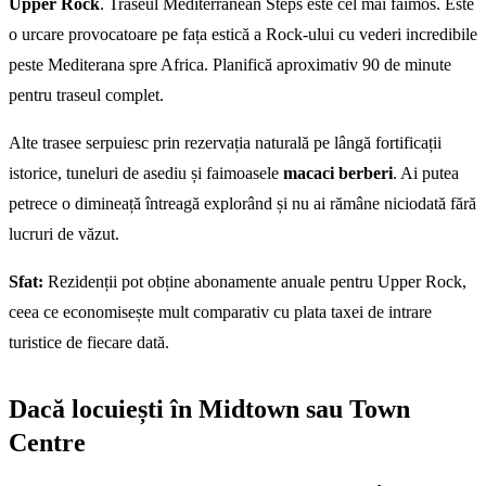
Upper Rock
. Traseul Mediterranean Steps este cel mai faimos. Este
o urcare provocatoare pe fața estică a Rock-ului cu vederi incredibile
peste Mediterana spre Africa. Planifică aproximativ 90 de minute
pentru traseul complet.
Alte trasee serpuiesc prin rezervația naturală pe lângă fortificații
istorice, tuneluri de asediu și faimoasele
macaci berberi
. Ai putea
petrece o dimineață întreagă explorând și nu ai rămâne niciodată fără
lucruri de văzut.
Sfat:
Rezidenții pot obține abonamente anuale pentru Upper Rock,
ceea ce economisește mult comparativ cu plata taxei de intrare
turistice de fiecare dată.
Dacă locuiești în Midtown sau Town
Centre