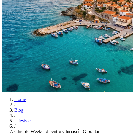
Home
/
Blog
/
Lifestyle
/
Ghid de Weekend pentru Chiriași în Gibraltar