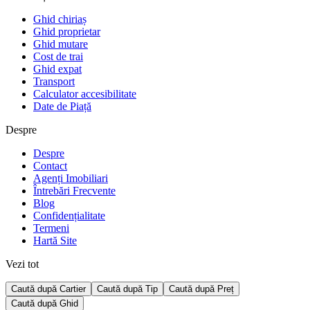
Ghid chiriaș
Ghid proprietar
Ghid mutare
Cost de trai
Ghid expat
Transport
Calculator accesibilitate
Date de Piață
Despre
Despre
Contact
Agenți Imobiliari
Întrebări Frecvente
Blog
Confidențialitate
Termeni
Hartă Site
Vezi tot
Caută după Cartier
Caută după Tip
Caută după Preț
Caută după Ghid