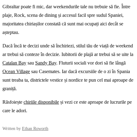
Gibraltar poate fi mic, dar weekendurile tale nu trebuie să fie. Între
plaje, Rock, scena de dining și accesul facil spre sudul Spaniei,
majoritatea chiriașilor constată că sunt mai ocupați aici decât se
așteptau.
Dacă încă te decizi unde să închiriezi, stilul tău de viață de weekend
ar trebui să conteze în decizie. Iubitorii de plajă ar trebui să se uite la
Catalan Bay
sau
Sandy Bay
. Fluturii sociali vor dori să fie lângă
Ocean Village
sau Casemates. Iar dacă excursiile de o zi în Spania
sunt treaba ta, districtele vestice și nordice te pun cel mai aproape de
graniță.
Răsfoiește
chiriile disponibile
și vezi ce este aproape de lucrurile pe
care le adori.
Written by
Ethan Roworth