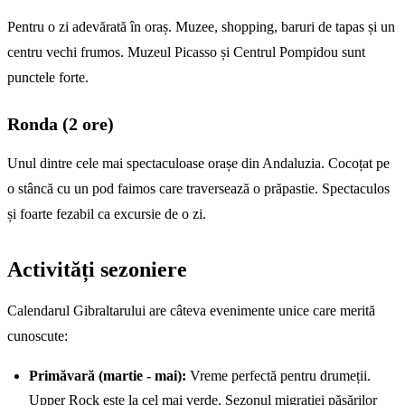
Pentru o zi adevărată în oraș. Muzee, shopping, baruri de tapas și un
centru vechi frumos. Muzeul Picasso și Centrul Pompidou sunt
punctele forte.
Ronda (2 ore)
Unul dintre cele mai spectaculoase orașe din Andaluzia. Cocoțat pe
o stâncă cu un pod faimos care traversează o prăpastie. Spectaculos
și foarte fezabil ca excursie de o zi.
Activități sezoniere
Calendarul Gibraltarului are câteva evenimente unice care merită
cunoscute:
Primăvară (martie - mai):
Vreme perfectă pentru drumeții.
Upper Rock este la cel mai verde. Sezonul migrației păsărilor