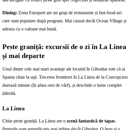
Dining:
Zona Europort are un grup de restaurante și fast-food-uri
care sunt populare după program. Mai casual decât Ocean Village și
adesea cu o valoare mai bună.
Peste graniță: excursii de o zi în La Linea
și mai departe
Unul dintre cele mai mari avantaje ale locuirii în Gibraltar este că ai
Spania chiar la ușă. Trecerea frontierei în La Linea de la Concepcion
durează minute (în afara orei de vârf), și deschide o lume complet
diferită.
La Linea
Chiar peste graniță, La Linea are o
scenă fantastică de tapas
.
Prețurile sunt semnificativ mai ieftine decât Gibraltar. O bere și o