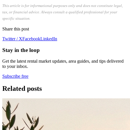
This article is for informational purposes only and does not constitute legal,
tax, or financial advice. Always consult a qualified professional for your
specific situation.
Share this post
Twitter / X
Facebook
LinkedIn
Stay in the loop
Get the latest rental market updates, area guides, and tips delivered
to your inbox.
Subscribe free
Related posts