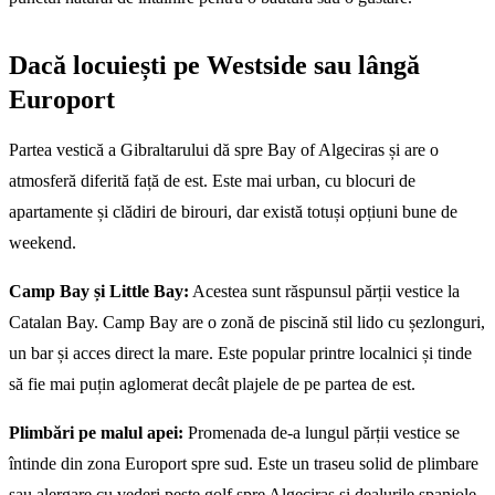
Dacă locuiești pe Westside sau lângă
Europort
Partea vestică a Gibraltarului dă spre Bay of Algeciras și are o
atmosferă diferită față de est. Este mai urban, cu blocuri de
apartamente și clădiri de birouri, dar există totuși opțiuni bune de
weekend.
Camp Bay și Little Bay:
Acestea sunt răspunsul părții vestice la
Catalan Bay. Camp Bay are o zonă de piscină stil lido cu șezlonguri,
un bar și acces direct la mare. Este popular printre localnici și tinde
să fie mai puțin aglomerat decât plajele de pe partea de est.
Plimbări pe malul apei:
Promenada de-a lungul părții vestice se
întinde din zona Europort spre sud. Este un traseu solid de plimbare
sau alergare cu vederi peste golf spre Algeciras și dealurile spaniole.