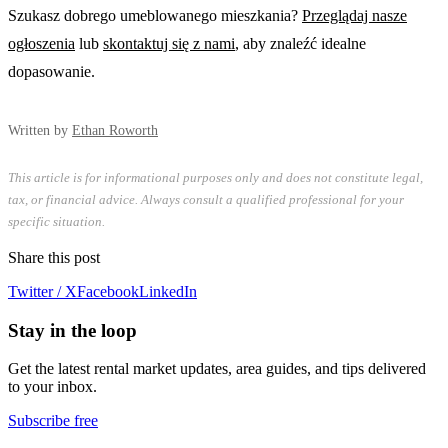
Szukasz dobrego umeblowanego mieszkania?
Przeglądaj nasze
ogłoszenia
lub
skontaktuj się z nami
, aby znaleźć idealne
dopasowanie.
Written by
Ethan Roworth
This article is for informational purposes only and does not constitute legal,
tax, or financial advice. Always consult a qualified professional for your
specific situation.
Share this post
Twitter / X
Facebook
LinkedIn
Stay in the loop
Get the latest rental market updates, area guides, and tips delivered
to your inbox.
Subscribe free