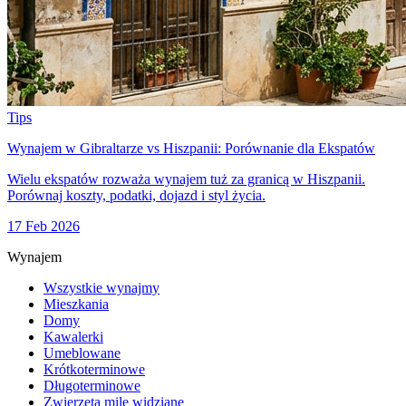
Tips
Wynajem w Gibraltarze vs Hiszpanii: Porównanie dla Ekspatów
Wielu ekspatów rozważa wynajem tuż za granicą w Hiszpanii.
Porównaj koszty, podatki, dojazd i styl życia.
17 Feb 2026
Wynajem
Wszystkie wynajmy
Mieszkania
Domy
Kawalerki
Umeblowane
Krótkoterminowe
Długoterminowe
Zwierzęta mile widziane