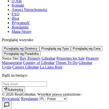
O Nas
Kontakt
Agenci Nieruchomości
FAQ
Blog
Prywatność
Regulamin
Mapa Strony
Przeglądaj wszystko
Przeglądaj wg Dzielnicy
Przeglądaj wg Typu
Przeglądaj wg Ceny
Przeglądaj wg Poradnika
Nasza Sieć:
Buy Property Gibraltar
·
Properties for Sale
·
Property
Management
·
Country of Gibraltar
·
Things To Do
·
Gibraltar
Gyms
·
Careers Gibraltar
·
La Linea Rent
Bądź na bieżąco
Subskrybuj
©
2026
RentGibraltar
.
Wszelkie prawa zastrzeżone.
·
Prywatność
·
Regulamin
·