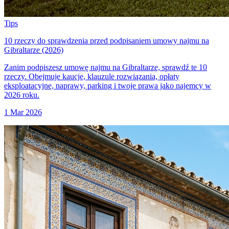
Tips
10 rzeczy do sprawdzenia przed podpisaniem umowy najmu na
Gibraltarze (2026)
Zanim podpiszesz umowę najmu na Gibraltarze, sprawdź te 10
rzeczy. Obejmuje kaucje, klauzule rozwiązania, opłaty
eksploatacyjne, naprawy, parking i twoje prawa jako najemcy w
2026 roku.
1 Mar 2026