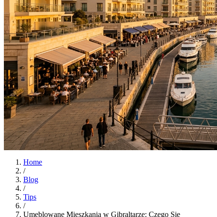
Home
/
Blog
/
Tips
/
Umeblowane Mieszkania w Gibraltarze: Czego Się