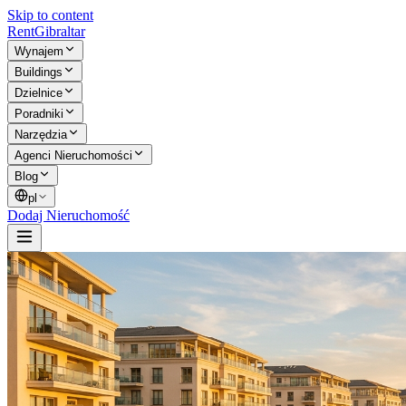
Skip to content
Rent
Gibraltar
Wynajem
Buildings
Dzielnice
Poradniki
Narzędzia
Agenci Nieruchomości
Blog
pl
Dodaj Nieruchomość