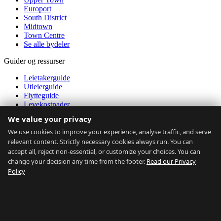
Europort
South District
Midtown
Town Centre
Se alle bydeler
Guider og ressurser
Leietakerguide
Utleierguide
Flytteguide
Levekostnader
Expatguide
We value your privacy
Transport
Rådighetskalkulator
We use cookies to improve your experience, analyse traffic, and serve
Markedsdata
relevant content. Strictly necessary cookies always run. You can
accept all, reject non-essential, or customize your choices. You can
Om oss
change your decision any time from the footer.
Read our Privacy
Policy
Om oss
Kontakt
Eiendomsmeglere
FAQ
Blogg
Personvern