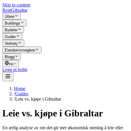
Skip to content
Rent
Gibraltar
Utleie
Buildings
Bydeler
Guider
Verktøy
Eiendomsmeglere
Blogg
no
Legg ut bolig
Home
/
Guides
/
Leie vs. kjøpe i Gibraltar
Leie vs. kjøpe i Gibraltar
En ærlig analyse av om det gir mer økonomisk mening å leie eller