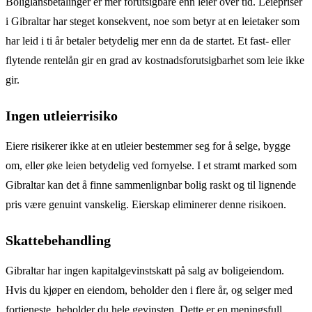
Boliglånsbetalinger er mer forutsigbare enn leier over tid. Leiepriser
i Gibraltar har steget konsekvent, noe som betyr at en leietaker som
har leid i ti år betaler betydelig mer enn da de startet. Et fast- eller
flytende rentelån gir en grad av kostnadsforutsigbarhet som leie ikke
gir.
Ingen utleierrisiko
Eiere risikerer ikke at en utleier bestemmer seg for å selge, bygge
om, eller øke leien betydelig ved fornyelse. I et stramt marked som
Gibraltar kan det å finne sammenlignbar bolig raskt og til lignende
pris være genuint vanskelig. Eierskap eliminerer denne risikoen.
Skattebehandling
Gibraltar har ingen kapitalgevinstskatt på salg av boligeiendom.
Hvis du kjøper en eiendom, beholder den i flere år, og selger med
fortjeneste, beholder du hele gevinsten. Dette er en meningsfull