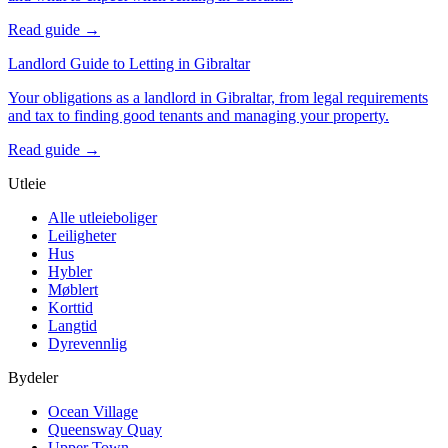
Read guide →
Landlord Guide to Letting in Gibraltar
Your obligations as a landlord in Gibraltar, from legal requirements
and tax to finding good tenants and managing your property.
Read guide →
Utleie
Alle utleieboliger
Leiligheter
Hus
Hybler
Møblert
Korttid
Langtid
Dyrevennlig
Bydeler
Ocean Village
Queensway Quay
Upper Town