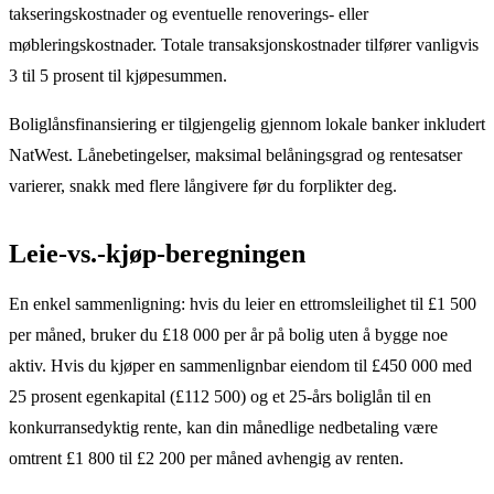
takseringskostnader og eventuelle renoverings- eller
møbleringskostnader. Totale transaksjonskostnader tilfører vanligvis
3 til 5 prosent til kjøpesummen.
Boliglånsfinansiering er tilgjengelig gjennom lokale banker inkludert
NatWest. Lånebetingelser, maksimal belåningsgrad og rentesatser
varierer, snakk med flere långivere før du forplikter deg.
Leie-vs.-kjøp-beregningen
En enkel sammenligning: hvis du leier en ettromsleilighet til £1 500
per måned, bruker du £18 000 per år på bolig uten å bygge noe
aktiv. Hvis du kjøper en sammenlignbar eiendom til £450 000 med
25 prosent egenkapital (£112 500) og et 25-års boliglån til en
konkurransedyktig rente, kan din månedlige nedbetaling være
omtrent £1 800 til £2 200 per måned avhengig av renten.