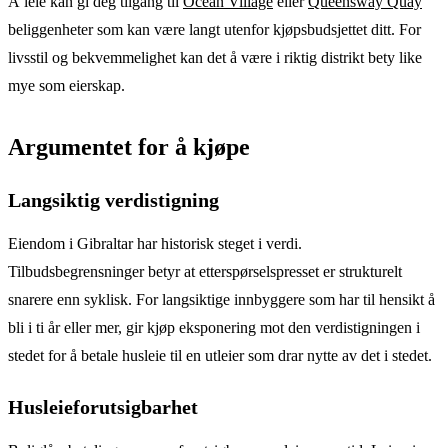
Å leie kan gi deg tilgang til
Ocean Village
eller
Queensway Quay
beliggenheter som kan være langt utenfor kjøpsbudsjettet ditt. For
livsstil og bekvemmelighet kan det å være i riktig distrikt bety like
mye som eierskap.
Argumentet for å kjøpe
Langsiktig verdistigning
Eiendom i Gibraltar har historisk steget i verdi.
Tilbudsbegrensninger betyr at etterspørselspresset er strukturelt
snarere enn syklisk. For langsiktige innbyggere som har til hensikt å
bli i ti år eller mer, gir kjøp eksponering mot den verdistigningen i
stedet for å betale husleie til en utleier som drar nytte av det i stedet.
Husleieforutsigbarhet