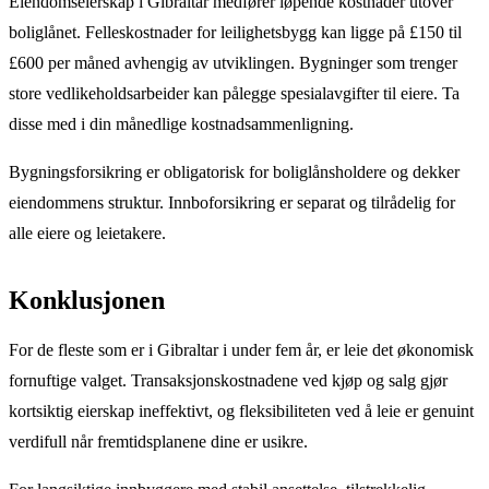
Eiendomseierskap i Gibraltar medfører løpende kostnader utover
boliglånet. Felleskostnader for leilighetsbygg kan ligge på £150 til
£600 per måned avhengig av utviklingen. Bygninger som trenger
store vedlikeholdsarbeider kan pålegge spesialavgifter til eiere. Ta
disse med i din månedlige kostnadsammenligning.
Bygningsforsikring er obligatorisk for boliglånsholdere og dekker
eiendommens struktur. Innboforsikring er separat og tilrådelig for
alle eiere og leietakere.
Konklusjonen
For de fleste som er i Gibraltar i under fem år, er leie det økonomisk
fornuftige valget. Transaksjonskostnadene ved kjøp og salg gjør
kortsiktig eierskap ineffektivt, og fleksibiliteten ved å leie er genuint
verdifull når fremtidsplanene dine er usikre.