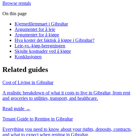
Browse rentals
On this page
Kjernedilemmaet i Gibraltar
Argumentet for å leie
Argumentet for å kjøpe
Hva koster det faktisk å kjøpe i Gibraltar?
Leie-vs.-kjøp-beregningen
Skjulte kostnader ved å kjøpe
Konklusjonen
Related guides
Cost of Living in Gibraltar
A realistic breakdown of what it costs to live in Gibraltar, from rent
and groceries to utilities, transport, and healthcare.
Read guide →
Tenant Guide to Renting in Gibraltar
Everything you need to know about your rights, deposits, contracts,
and what to expect when renting in Gibraltar.