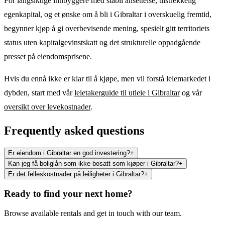
For langsiktige innbyggere med stabil ansettelse, tilstrekkelig
egenkapital, og et ønske om å bli i Gibraltar i overskuelig fremtid,
begynner kjøp å gi overbevisende mening, spesielt gitt territoriets
status uten kapitalgevinstskatt og det strukturelle oppadgående
presset på eiendomsprisene.
Hvis du ennå ikke er klar til å kjøpe, men vil forstå leiemarkedet i
dybden, start med vår
leietakerguide til utleie i Gibraltar
og vår
oversikt over levekostnader
.
Frequently asked questions
Er eiendom i Gibraltar en god investering?
+
Kan jeg få boliglån som ikke-bosatt som kjøper i Gibraltar?
+
Er det felleskostnader på leiligheter i Gibraltar?
+
Ready to find your next home?
Browse available rentals and get in touch with our team.