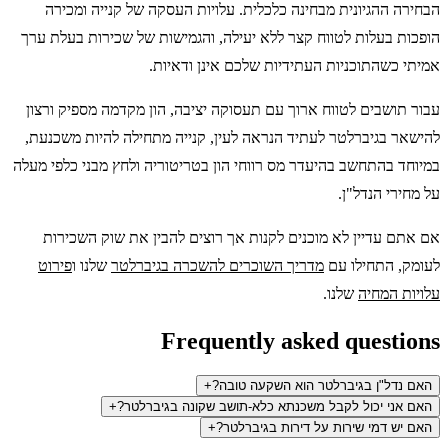
הבחירה ההגיונית מבחינה כלכלית. עלויות העסקה של קנייה ומכירה
הופכות בעלות לטווח קצר ללא יעילה, והגמישות של שכירות בעלת ערך
אמיתי כשהתוכניות העתידיות שלכם אינן ודאיות.
עבור תושבים לטווח ארוך עם תעסוקה יציבה, הון מקדמה מספיק ורצון
להישאר בגיברלטר לעתיד הנראה לעין, קנייה מתחילה להיות משכנעת,
במיוחד בהתחשב בהיעדר מס רווחי הון בטריטוריה ולחץ מבני כלפי מעלה
על מחירי הנדל"ן.
אם אתם עדיין לא מוכנים לקנות אך רוצים להבין את שוק השכירות
לעומק, התחילו עם
מדריך השוכרים להשכרה בגיברלטר
שלנו ו
פירוט
עלויות המחיה
שלנו.
Frequently asked questions
האם נדל"ן בגיברלטר הוא השקעה טובה?
+
האם אני יכול לקבל משכנתא כלא-תושב שקונה בגיברלטר?
+
האם יש דמי שירות על דירות בגיברלטר?
+