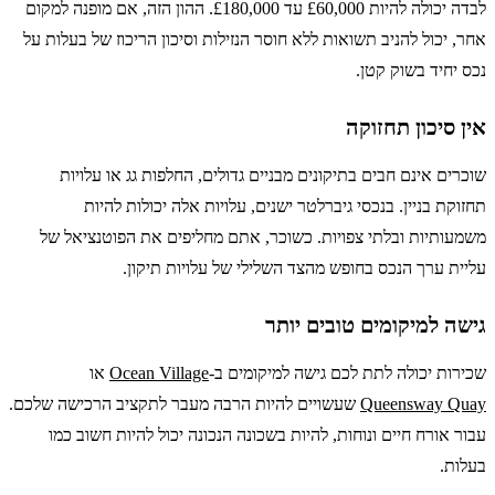
לבדה יכולה להיות £60,000 עד £180,000. ההון הזה, אם מופנה למקום
אחר, יכול להניב תשואות ללא חוסר הנזילות וסיכון הריכוז של בעלות על
נכס יחיד בשוק קטן.
אין סיכון תחזוקה
שוכרים אינם חבים בתיקונים מבניים גדולים, החלפות גג או עלויות
תחזוקת בניין. בנכסי גיברלטר ישנים, עלויות אלה יכולות להיות
משמעותיות ובלתי צפויות. כשוכר, אתם מחליפים את הפוטנציאל של
עליית ערך הנכס בחופש מהצד השלילי של עלויות תיקון.
גישה למיקומים טובים יותר
שכירות יכולה לתת לכם גישה למיקומים ב-
Ocean Village
או
Queensway Quay
שעשויים להיות הרבה מעבר לתקציב הרכישה שלכם.
עבור אורח חיים ונוחות, להיות בשכונה הנכונה יכול להיות חשוב כמו
בעלות.