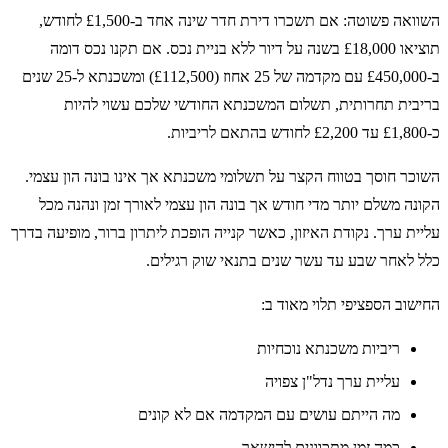
השוואה פשוטה: אם תשכרו דירת חדר שינה אחד ב-£1,500 לחודש,
תוציאו £18,000 בשנה על דיור ללא בניית נכס. אם תקנו נכס דומה
ב-£450,000 עם מקדמה של 25 אחוז (£112,500) ומשכנתא ל-25 שנים
בריבית תחרותית, תשלום המשכנתא החודשי שלכם עשוי להיות
כ-£1,800 עד £2,200 לחודש בהתאם לריביות.
השוכר חוסך בטווח הקצר על תשלומי משכנתא אך אינו בונה הון עצמי.
הקונה משלם יותר מדי חודש אך בונה הון עצמי לאורך זמן ונהנה מכל
עליית ערך. נקודת האיזון, כאשר קנייה הופכת ליתרון ברור, מופיעה בדרך
כלל לאחר שבע עד עשר שנים בתנאי שוק רגילים.
החישוב הספציפי תלוי מאוד ב:
ריביות משכנתא נוכחיות
עליית ערך נדל"ן צפויה
מה הייתם עושים עם המקדמה אם לא קונים
כמה זמן מתכוונים להישאר