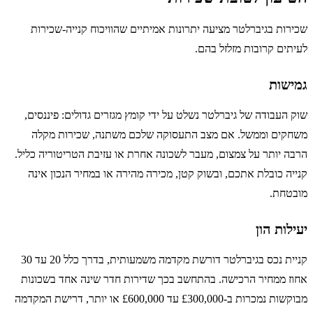
שכירות בגיברלטר מציעה יתרונות אמיתיים שהוויכוח קנייה-שכירות
לעיתים קרובות מזלזל בהם.
גמישות
שוק העבודה של גיברלטר נשלט על ידי קומץ מגזרים גדולים: פיננסים,
משחקים וממשל. אם מצב התעסוקה שלכם משתנה, שכירות מקלה
הרבה יותר על צמצום, מעבר לשכונה אחרת או עזיבת הטריטוריה כליל.
קנייה כובלת אתכם, ובשוק קטן, מכירה מהירה או במחיר הנכון אינה
מובטחת.
יעילות הון
קניית נכס בגיברלטר דורשת מקדמה משמעותית, בדרך כלל 20 עד 30
אחוז ממחיר הרכישה. בהתחשב בכך שדירות חדר שינה אחד בשכונות
מבוקשות נמכרות ב-£300,000 עד £600,000 או יותר, דרישת המקדמה