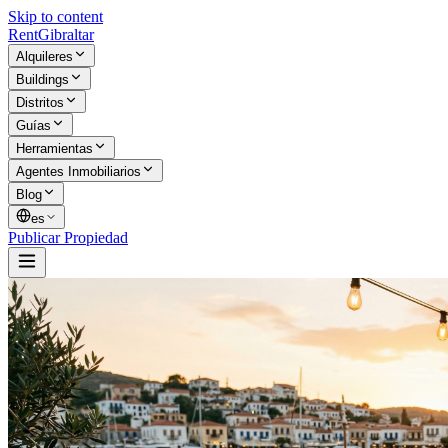
Skip to content
Rent
Gibraltar
Alquileres
Buildings
Distritos
Guías
Herramientas
Agentes Inmobiliarios
Blog
es
Publicar Propiedad