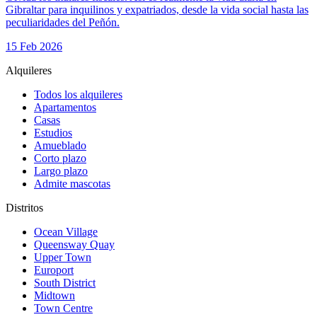
Gibraltar para inquilinos y expatriados, desde la vida social hasta las
peculiaridades del Peñón.
15 Feb 2026
Alquileres
Todos los alquileres
Apartamentos
Casas
Estudios
Amueblado
Corto plazo
Largo plazo
Admite mascotas
Distritos
Ocean Village
Queensway Quay
Upper Town
Europort
South District
Midtown
Town Centre