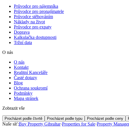
Průvodce pro nájemníka
Průvodce pro pronajímatele
Průvodce stěhováním
Náklady na život
Průvodce pro expaty
Doprava
Kalkulačka dostupnosti
Tržní data
O nás
O nás
Kontakt
Realitní Kanceláře
Časté dotazy
Blog
Ochrana soukromí
Podmínky
Mapa stránek
Zobrazit vše
Procházet podle čtvrtě
Procházet podle typu
Procházet podle ceny
Naše síť:
Buy Property Gibraltar
·
Properties for Sale
·
Property Manage