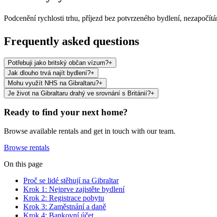
Podcenění rychlosti trhu, příjezd bez potvrzeného bydlení, nezapočítá
Frequently asked questions
Potřebuji jako britský občan vízum?
+
Jak dlouho trvá najít bydlení?
+
Mohu využít NHS na Gibraltaru?
+
Je život na Gibraltaru drahý ve srovnání s Británií?
+
Ready to find your next home?
Browse available rentals and get in touch with our team.
Browse rentals
On this page
Proč se lidé stěhují na Gibraltar
Krok 1: Nejprve zajistěte bydlení
Krok 2: Registrace pobytu
Krok 3: Zaměstnání a daně
Krok 4: Bankovní účet