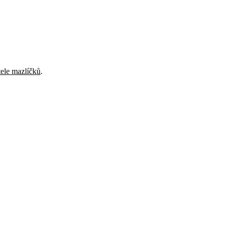
tele mazlíčků
.