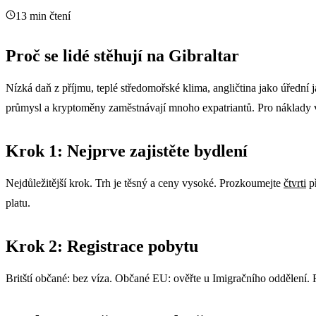
13 min čtení
Proč se lidé stěhují na Gibraltar
Nízká daň z příjmu, teplé středomořské klima, angličtina jako úřední j
průmysl a kryptoměny zaměstnávají mnoho expatriantů. Pro náklady 
Krok 1: Nejprve zajistěte bydlení
Nejdůležitější krok. Trh je těsný a ceny vysoké. Prozkoumejte
čtvrti
p
platu.
Krok 2: Registrace pobytu
Britští občané: bez víza. Občané EU: ověřte u Imigračního oddělení. R