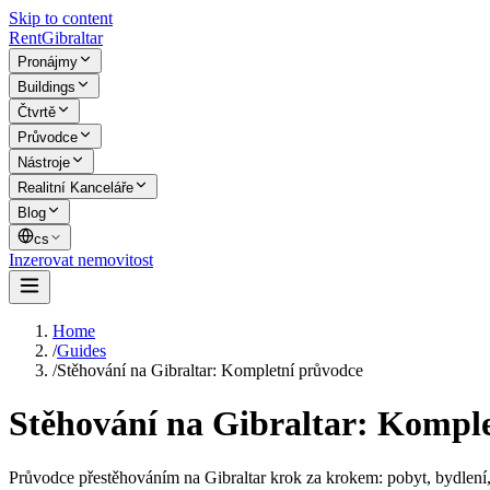
Skip to content
Rent
Gibraltar
Pronájmy
Buildings
Čtvrtě
Průvodce
Nástroje
Realitní Kanceláře
Blog
cs
Inzerovat nemovitost
Home
/
Guides
/
Stěhování na Gibraltar: Kompletní průvodce
Stěhování na Gibraltar: Kompl
Průvodce přestěhováním na Gibraltar krok za krokem: pobyt, bydlení, 