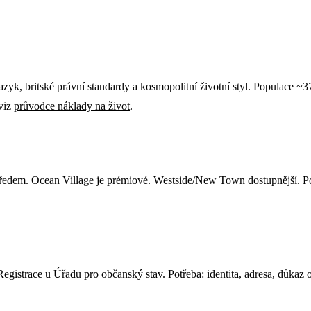
azyk, britské právní standardy a kosmopolitní životní styl. Populace ~37
viz
průvodce náklady na život
.
ředem.
Ocean Village
je prémiové.
Westside
/
New Town
dostupnější. P
egistrace u Úřadu pro občanský stav. Potřeba: identita, adresa, důkaz 