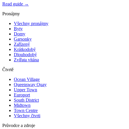
Read guide →
Pronájmy
Všechny pronájmy
Byty
Domy
Garsonky
Zařízený
Krátkodobý
Dlouhodobý
Zvířata vítána
Čtvrtě
Ocean Village
Queensway Quay
Upper Town
Europort
South District
Midtown
Town Centre
Všechny čtvrti
Průvodce a zdroje