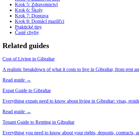
Krok 5: Zdravotnictví
Krok 6: Školy
Krok 7: Doprava
Krok 8: Domácí mazlíčci
Praktické tipy
Časté chyby
Related guides
Cost of Living in Gibraltar
A realistic breakdown of what it costs to live in Gibraltar, from rent and
Read guide →
Expat Guide to Gibraltar
Everything expats need to know about living in Gibraltar: visas, reside
Read guide →
Tenant Guide to Renting in Gibraltar
Everything you need to know about your rights, deposits, contracts, a