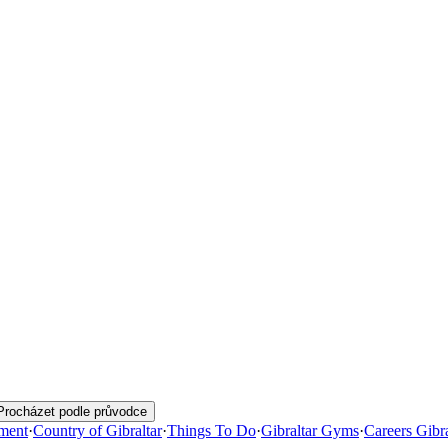
Procházet podle průvodce
ment
·
Country of Gibraltar
·
Things To Do
·
Gibraltar Gyms
·
Careers Gibra