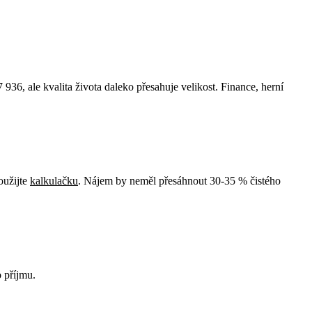
 936, ale kvalita života daleko přesahuje velikost. Finance, herní
oužijte
kalkulačku
. Nájem by neměl přesáhnout 30-35 % čistého
o příjmu.