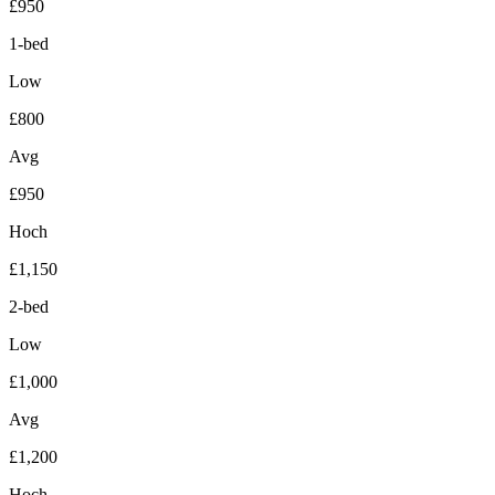
£950
1-bed
Low
£800
Avg
£950
Hoch
£1,150
2-bed
Low
£1,000
Avg
£1,200
Hoch