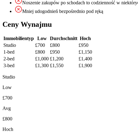
Noszenie zakupów po schodach to codzienność w niektór
Mniej udogodnień bezpośrednio pod ręką
Ceny Wynajmu
Immobilientyp
Low
Durchschnitt
Hoch
Studio
£700
£800
£950
1-bed
£800
£950
£1,150
2-bed
£1,000
£1,200
£1,400
3-bed
£1,300
£1,550
£1,900
Studio
Low
£700
Avg
£800
Hoch