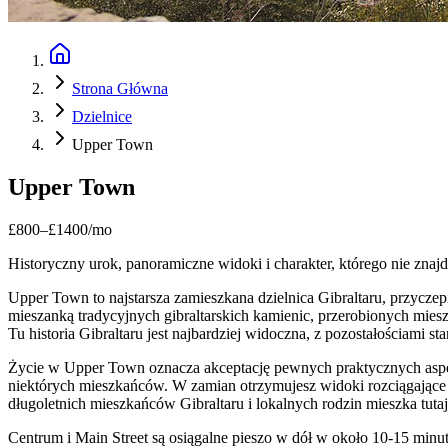
Strona Główna
Dzielnice
Upper Town
Upper Town
£
800
–
£
1400
/mo
Historyczny urok, panoramiczne widoki i charakter, którego nie znajdz
Upper Town to najstarsza zamieszkana dzielnica Gibraltaru, przyczep
mieszanką tradycyjnych gibraltarskich kamienic, przerobionych mies
Tu historia Gibraltaru jest najbardziej widoczna, z pozostałościami 
Życie w Upper Town oznacza akceptację pewnych praktycznych aspek
niektórych mieszkańców. W zamian otrzymujesz widoki rozciągające s
długoletnich mieszkańców Gibraltaru i lokalnych rodzin mieszka tutaj
Centrum i Main Street są osiągalne pieszo w dół w około 10-15 minu