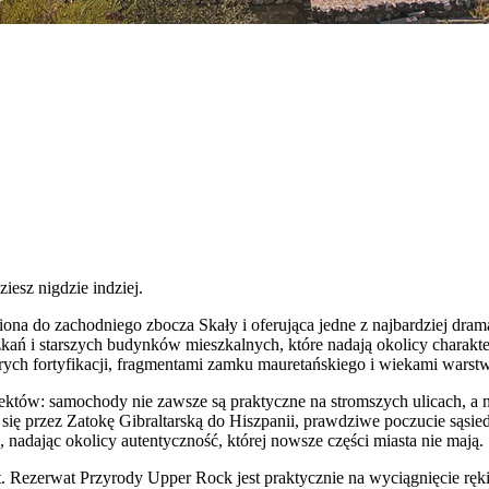
iesz nigdzie indziej.
iona do zachodniego zbocza Skały i oferująca jedne z najbardziej dra
zkań i starszych budynków mieszkalnych, które nadają okolicy charak
starych fortyfikacji, fragmentami zamku mauretańskiego i wiekami warst
tów: samochody nie zawsze są praktyczne na stromszych ulicach, a n
ię przez Zatokę Gibraltarską do Hiszpanii, prawdziwe poczucie sąsie
, nadając okolicy autentyczność, której nowsze części miasta nie mają.
t. Rezerwat Przyrody Upper Rock jest praktycznie na wyciągnięcie rę