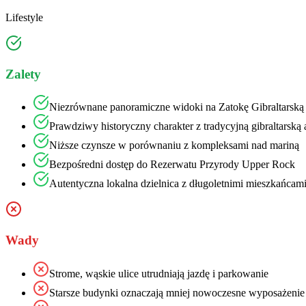
Lifestyle
Zalety
Niezrównane panoramiczne widoki na Zatokę Gibraltarską
Prawdziwy historyczny charakter z tradycyjną gibraltarską 
Niższe czynsze w porównaniu z kompleksami nad mariną
Bezpośredni dostęp do Rezerwatu Przyrody Upper Rock
Autentyczna lokalna dzielnica z długoletnimi mieszkańcam
Wady
Strome, wąskie ulice utrudniają jazdę i parkowanie
Starsze budynki oznaczają mniej nowoczesne wyposażenie