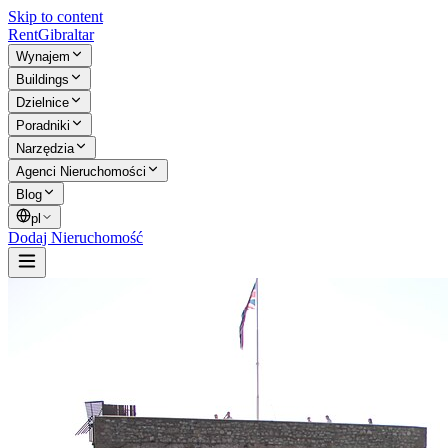
Skip to content
Rent
Gibraltar
Wynajem
Buildings
Dzielnice
Poradniki
Narzędzia
Agenci Nieruchomości
Blog
pl
Dodaj Nieruchomość