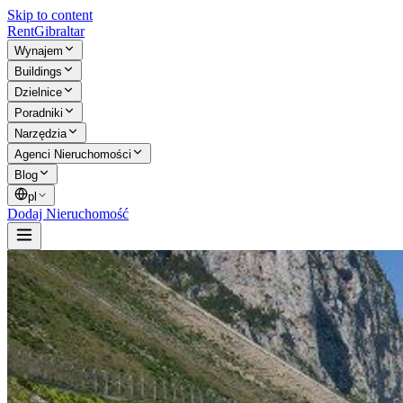
Skip to content
Rent
Gibraltar
Wynajem
Buildings
Dzielnice
Poradniki
Narzędzia
Agenci Nieruchomości
Blog
pl
Dodaj Nieruchomość