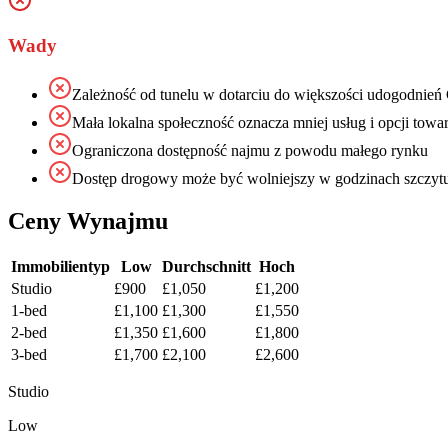
Wady
Zależność od tunelu w dotarciu do większości udogodnień 
Mała lokalna społeczność oznacza mniej usług i opcji towa
Ograniczona dostępność najmu z powodu małego rynku
Dostęp drogowy może być wolniejszy w godzinach szczyt
Ceny Wynajmu
Immobilientyp
Low
Durchschnitt
Hoch
Studio
£900
£1,050
£1,200
1-bed
£1,100
£1,300
£1,550
2-bed
£1,350
£1,600
£1,800
3-bed
£1,700
£2,100
£2,600
Studio
Low