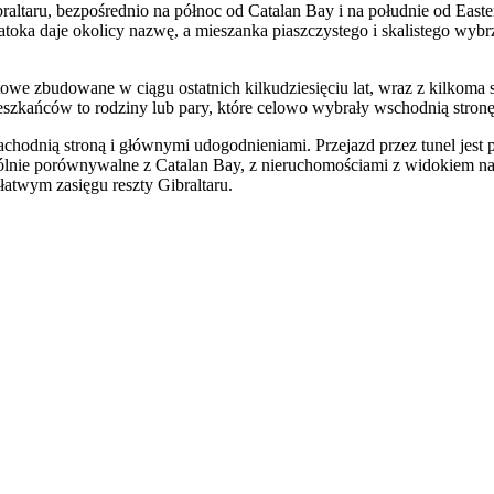
altaru, bezpośrednio na północ od Catalan Bay i na południe od Easter
toka daje okolicy nazwę, a mieszanka piaszczystego i skalistego wybrz
e zbudowane w ciągu ostatnich kilkudziesięciu lat, wraz z kilkoma st
eszkańców to rodziny lub pary, które celowo wybrały wschodnią stronę 
chodnią stroną i głównymi udogodnieniami. Przejazd przez tunel jest pr
ólnie porównywalne z Catalan Bay, z nieruchomościami z widokiem na
 łatwym zasięgu reszty Gibraltaru.