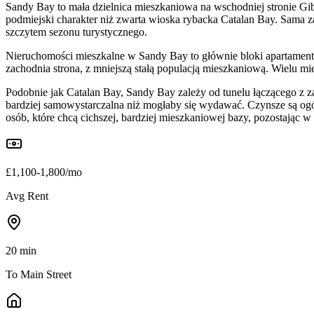
Sandy Bay to mała dzielnica mieszkaniowa na wschodniej stronie Gibr
podmiejski charakter niż zwarta wioska rybacka Catalan Bay. Sama za
szczytem sezonu turystycznego.
Nieruchomości mieszkalne w Sandy Bay to głównie bloki apartamentow
zachodnia strona, z mniejszą stałą populacją mieszkaniową. Wielu mi
Podobnie jak Catalan Bay, Sandy Bay zależy od tunelu łączącego z za
bardziej samowystarczalna niż mogłaby się wydawać. Czynsze są og
osób, które chcą cichszej, bardziej mieszkaniowej bazy, pozostając w
£1,100-1,800/mo
Avg Rent
20 min
To Main Street