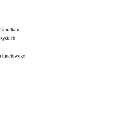
Gibraltaru
rzyskich
u tunelowego