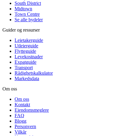
South District
Midtown
Town Centre
Se alle bydeler
Guider og ressurser
Leietakerguide
Utleierguide
Flytteguide
Levekostnader
Expatguide
Transport
Rådighetskalkulator
Markedsdata
Om oss
Om oss
Kontakt
Eiendomsmeglere
FAQ
Blogg
Personvern
Vilkår