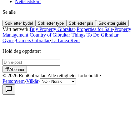
Nettstedskart
Se alle
Søk etter bydel
Søk etter type
Søk etter pris
Søk etter guide
Vårt nettverk:
Buy Property Gibraltar
·
Properties for Sale
·
Property
Management
·
Country of Gibraltar
·
Things To Do
·
Gibraltar
Gyms
·
Careers Gibraltar
·
La Linea Rent
Hold deg oppdatert
Abonner
©
2026
RentGibraltar
.
Alle rettigheter forbeholdt.
·
Personvern
·
Vilkår
·