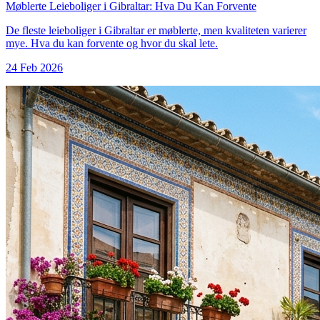
Møblerte Leieboliger i Gibraltar: Hva Du Kan Forvente
De fleste leieboliger i Gibraltar er møblerte, men kvaliteten varierer
mye. Hva du kan forvente og hvor du skal lete.
24 Feb 2026