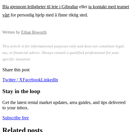
Bla gjennom leiligheter til leie i Gibraltar
eller
ta kontakt med teamet
vårt
for personlig hjelp med å finne riktig sted.
Written by
Ethan Roworth
This article is for informational purposes only and does not constitute legal,
tax, or financial advice. Always consult a qualified professional for your
specific situation.
Share this post
Twitter / X
Facebook
LinkedIn
Stay in the loop
Get the latest rental market updates, area guides, and tips delivered
to your inbox.
Subscribe free
Related posts