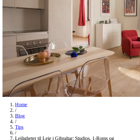
Home
/
Blog
/
Tips
/
Leiligheter til Leie i Gibraltar: Studios, 1-Roms og