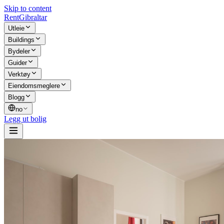
Skip to content
Rent
Gibraltar
Utleie
Buildings
Bydeler
Guider
Verktøy
Eiendomsmeglere
Blogg
no
Legg ut bolig