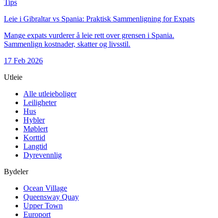
Tips
Leie i Gibraltar vs Spania: Praktisk Sammenligning for Expats
Mange expats vurderer å leie rett over grensen i Spania.
Sammenlign kostnader, skatter og livsstil.
17 Feb 2026
Utleie
Alle utleieboliger
Leiligheter
Hus
Hybler
Møblert
Korttid
Langtid
Dyrevennlig
Bydeler
Ocean Village
Queensway Quay
Upper Town
Europort