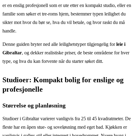
er en enslig profesjonell som er ute etter en kompakt studio, eller en
familie som søker et tre-roms hjem, bestemmer typen leilighet du
sikter mot hvor du bør se, hva du vil betale, og hvor raskt du må
handle.
Denne guiden bryter ned alle leilighetstyper tilgjengelig for
leie i
Gibraltar
, og dekker realistiske priser, de beste områdene for hver
type, og hva du kan forvente når du starter søket ditt.
Studioer: Kompakt bolig for enslige og
profesjonelle
Størrelse og planløsning
Studioer i Gibraltar varierer vanligvis fra 25 til 45 kvadratmeter. De
fleste har en åpen stue- og soveløsning med eget bad. Kjøkken er
vanligvis i galley-stil eller integrert i hovedrommet. Nyere bygg i