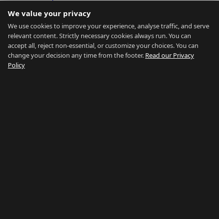
Transports
We value your privacy
Calculateur d'accessibilité
Données du marché
We use cookies to improve your experience, analyse traffic, and serve
relevant content. Strictly necessary cookies always run. You can
À propos
accept all, reject non-essential, or customize your choices. You can
change your decision any time from the footer.
Read our Privacy
À propos
Policy
Contact
Agents Immobiliers
FAQ
Blog
Confidentialité
Conditions
Plan du site
Tout parcourir
Parcourir par quartier
Parcourir par type
Parcourir par prix
Parcourir par guide
Notre réseau:
Buy Property Gibraltar
·
Properties for Sale
·
Property
Management
·
Country of Gibraltar
·
Things To Do
·
Gibraltar
Gyms
·
Careers Gibraltar
·
La Linea Rent
Restez informé