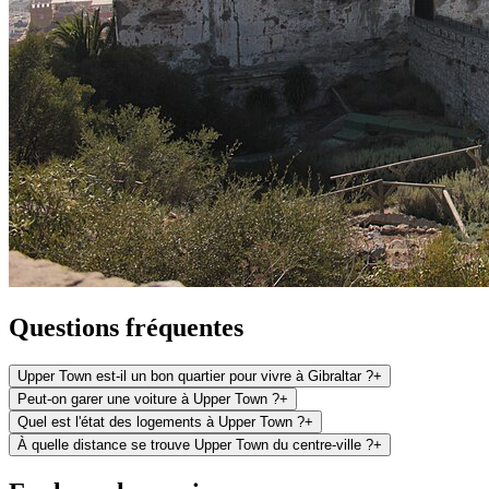
Questions fréquentes
Upper Town est-il un bon quartier pour vivre à Gibraltar ?
+
Peut-on garer une voiture à Upper Town ?
+
Quel est l'état des logements à Upper Town ?
+
À quelle distance se trouve Upper Town du centre-ville ?
+