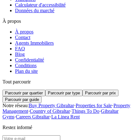
Calculateur d'accessibilité
Données du marché
À propos
À propos
Contact
Agents Immobiliers
FAQ
Blog
Confidentialité
Conditions
Plan du site
Tout parcourir
Parcourir par quartier
Parcourir par type
Parcourir par prix
Parcourir par guide
Notre réseau:
Buy Property Gibraltar
·
Properties for Sale
·
Property
Management
·
Country of Gibraltar
·
Things To Do
·
Gibraltar
Gyms
·
Careers Gibraltar
·
La Linea Rent
Restez informé