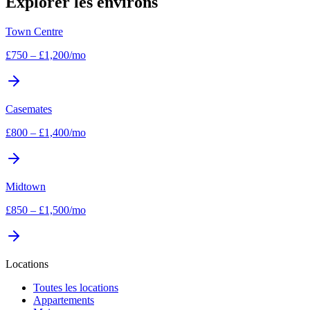
Explorer les environs
Town Centre
£
750
–
£
1,200
/mo
Casemates
£
800
–
£
1,400
/mo
Midtown
£
850
–
£
1,500
/mo
Locations
Toutes les locations
Appartements