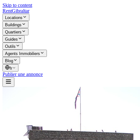
Skip to content
Rent
Gibraltar
Locations
Buildings
Quartiers
Guides
Outils
Agents Immobiliers
Blog
fr
Publier une annonce