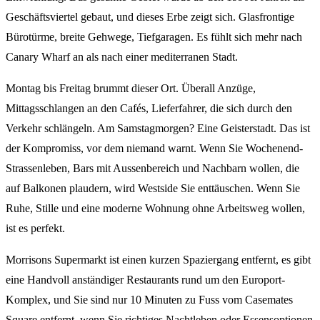
Geschäftsviertel gebaut, und dieses Erbe zeigt sich. Glasfrontige
Bürotürme, breite Gehwege, Tiefgaragen. Es fühlt sich mehr nach
Canary Wharf an als nach einer mediterranen Stadt.
Montag bis Freitag brummt dieser Ort. Überall Anzüge,
Mittagsschlangen an den Cafés, Lieferfahrer, die sich durch den
Verkehr schlängeln. Am Samstagmorgen? Eine Geisterstadt. Das ist
der Kompromiss, vor dem niemand warnt. Wenn Sie Wochenend-
Strassenleben, Bars mit Aussenbereich und Nachbarn wollen, die
auf Balkonen plaudern, wird Westside Sie enttäuschen. Wenn Sie
Ruhe, Stille und eine moderne Wohnung ohne Arbeitsweg wollen,
ist es perfekt.
Morrisons Supermarkt ist einen kurzen Spaziergang entfernt, es gibt
eine Handvoll anständiger Restaurants rund um den Europort-
Komplex, und Sie sind nur 10 Minuten zu Fuss vom Casemates
Square entfernt, wenn Sie richtiges Nachtleben oder Essensoptionen