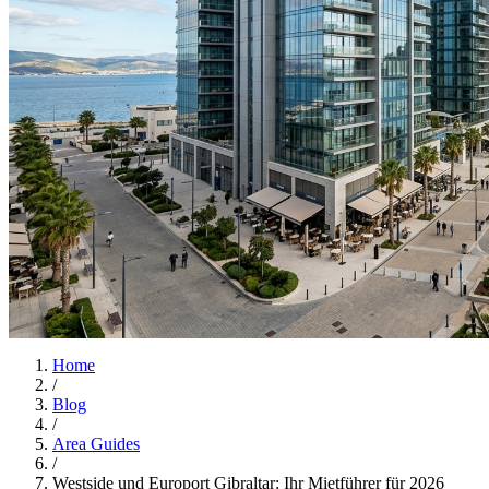
Home
/
Blog
/
Area Guides
/
Westside und Europort Gibraltar: Ihr Mietführer für 2026