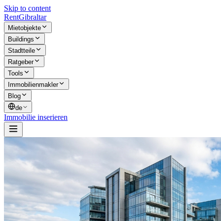
Skip to content
Rent
Gibraltar
Mietobjekte
Buildings
Stadtteile
Ratgeber
Tools
Immobilienmakler
Blog
de
Immobilie inserieren