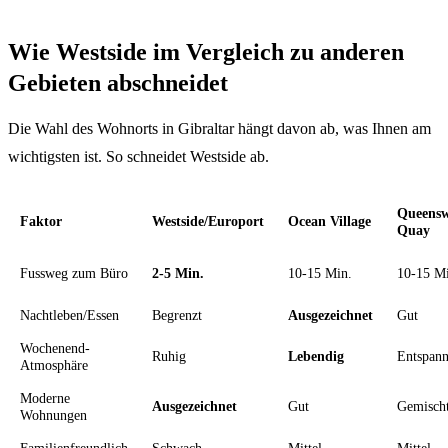
Wie Westside im Vergleich zu anderen
Gebieten abschneidet
Die Wahl des Wohnorts in Gibraltar hängt davon ab, was Ihnen am
wichtigsten ist. So schneidet Westside ab.
Queens
Faktor
Westside/Europort
Ocean Village
Quay
Fussweg zum Büro
2-5 Min.
10-15 Min.
10-15 M
Nachtleben/Essen
Begrenzt
Ausgezeichnet
Gut
Wochenend-
Ruhig
Lebendig
Entspann
Atmosphäre
Moderne
Ausgezeichnet
Gut
Gemisch
Wohnungen
Familienfreundlich
Schwach
Mittel
Mittel