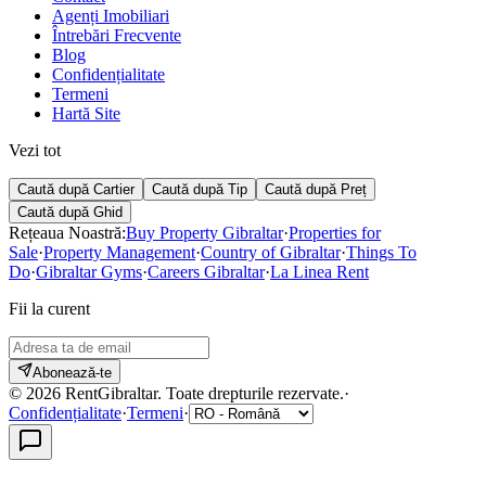
Agenți Imobiliari
Întrebări Frecvente
Blog
Confidențialitate
Termeni
Hartă Site
Vezi tot
Caută după Cartier
Caută după Tip
Caută după Preț
Caută după Ghid
Rețeaua Noastră:
Buy Property Gibraltar
·
Properties for
Sale
·
Property Management
·
Country of Gibraltar
·
Things To
Do
·
Gibraltar Gyms
·
Careers Gibraltar
·
La Linea Rent
Fii la curent
Abonează-te
©
2026
RentGibraltar
.
Toate drepturile rezervate.
·
Confidențialitate
·
Termeni
·