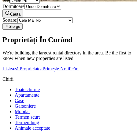
Preț
Dormitoare
Caută
Sortare:
Șterge
Proprietăți În Curând
We're building the largest rental directory in the area. Be the first to
know when new properties are listed.
Listează Proprietatea
Primește Notificări
Chirii
Toate chiriile
Apartamente
Case
Garsoniere
Mobilat
Termen scurt
Termen lung
Animale acceptate