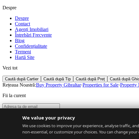
Despre
Despre
Contact
Agenți Imobiliari
Întrebări Frecvente
Blog
Confidențialitate
Termeni
Hartă Site
Vezi tot
Caută după Cartier
Caută după Tip
Caută după Preț
Caută după Ghi
Rețeaua Noastră:
Buy Property Gibraltar
·
Properties for Sale
·
Property
Fii la curent
Abonează-te
We value your privacy
©
2026
RentGibraltar
.
Toate drepturile rezervate.
·
Confidențialitate
·
Termeni
·
We use cookies to improve your experience, analyse traffic, and 
non-essential, or customize your choices. You can change your 