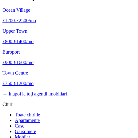
Ocean Village
£
1200
-
£
2500
/mo
Upper Town
£
800
-
£
1400
/mo
Europort
£
900
-
£
1600
/mo
Town Centre
£
750
-
£
1200
/mo
←
Înapoi la toți agenții imobiliari
Chirii
Toate chiriile
Apartamente
Case
Garsoniere
Mobilat