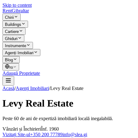
Skip to content
Rent
Gibraltar
Chirii
Buildings
Cartiere
Ghiduri
Instrumente
Agenți Imobiliari
Blog
ro
Adaugă Proprietate
Acasă
/
Agenți Imobiliari
/
Levy Real Estate
Levy Real Estate
Peste 60 de ani de expertiză imobiliară locală inegalabilă.
Vânzări și Închirieri
Înf.
1960
Vizitați Site-ul
+350 200 77789
info@slea.gi