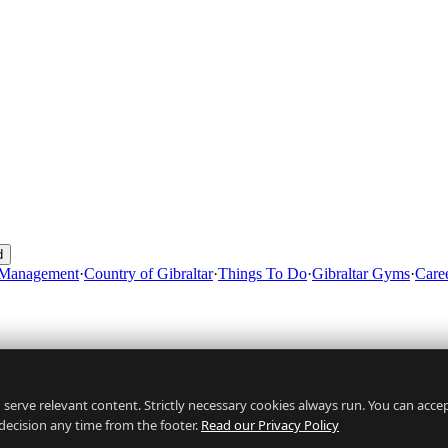
d
 Management
·
Country of Gibraltar
·
Things To Do
·
Gibraltar Gyms
·
Caree
serve relevant content. Strictly necessary cookies always run. You can accept 
decision any time from the footer.
Read our Privacy Policy