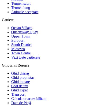
Termen scurt
Termen lung
Animale acceptate
Cartiere
Ocean Village
Queensway Quay
Upper Town
Europort
South District
Midtown
Town Centre
Vezi toate cartierele
Ghiduri și Resurse
Ghid chiriaș
Ghid proprietar
Ghid mutare
Cost de trai
Ghid expat
Transport
Calculator accesibilitate
Date de Piață