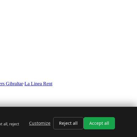
rs Gibraltar
·
La Linea Rent
Customize
Reject all
Accept all
all, reject