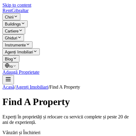
Skip to content
Rent
Gibraltar
Chirii
Buildings
Cartiere
Ghiduri
Instrumente
Agenți Imobiliari
Blog
ro
Adaugă Proprietate
Acasă
/
Agenți Imobiliari
/
Find A Property
Find A Property
Experți în proprietăți și relocare cu servicii complete și peste 20 de
ani de experiență.
Vânzări și Închirieri