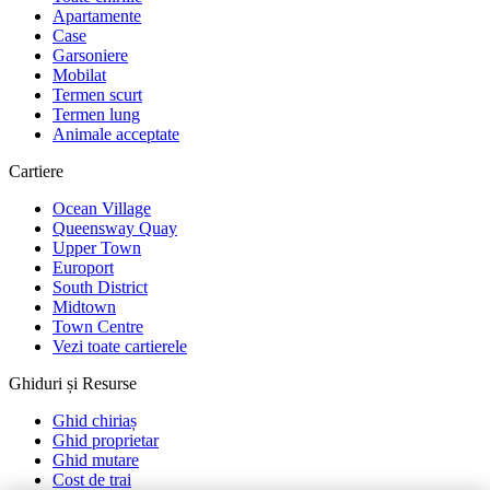
Apartamente
Case
Garsoniere
Mobilat
Termen scurt
Termen lung
Animale acceptate
Cartiere
Ocean Village
Queensway Quay
Upper Town
Europort
South District
Midtown
Town Centre
Vezi toate cartierele
Ghiduri și Resurse
Ghid chiriaș
Ghid proprietar
Ghid mutare
Cost de trai