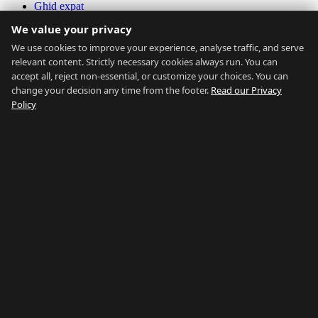
Ghid expat
Transport
We value your privacy
Calculator accesibilitate
Date de Piață
We use cookies to improve your experience, analyse traffic, and serve
relevant content. Strictly necessary cookies always run. You can
Despre
accept all, reject non-essential, or customize your choices. You can
change your decision any time from the footer.
Read our Privacy
Despre
Policy
Contact
Agenți Imobiliari
Întrebări Frecvente
Blog
Confidențialitate
Termeni
Hartă Site
Vezi tot
Caută după Cartier
Caută după Tip
Caută după Preț
Caută după Ghid
Rețeaua Noastră:
Buy Property Gibraltar
·
Properties for
Sale
·
Property Management
·
Country of Gibraltar
·
Things To
Do
·
Gibraltar Gyms
·
Careers Gibraltar
·
La Linea Rent
Fii la curent