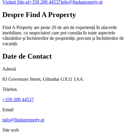
Vizitați Site-ul
+350 200 44537
info@findaproperty.gi
Despre
Find A Property
Find A Property are peste 20 de ani de experiență în afacerile
imobiliare, cu negociatori care pot consilia în toate aspectele
vânzărilor și închirierilor de proprietăți, precum și închirierilor de
vacanță.
Date de Contact
Adresă
83 Governors Street, Gibraltar GX11 1AA
Telefon
+350 200 44537
Email
info@findaproperty.gi
Site web