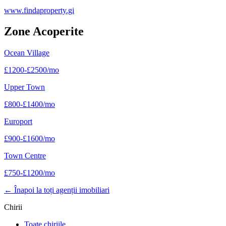
www.findaproperty.gi
Zone Acoperite
Ocean Village
£
1200
-
£
2500
/mo
Upper Town
£
800
-
£
1400
/mo
Europort
£
900
-
£
1600
/mo
Town Centre
£
750
-
£
1200
/mo
←
Înapoi la toți agenții imobiliari
Chirii
Toate chiriile