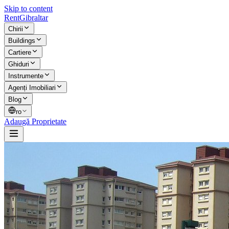
Skip to content
Rent
Gibraltar
Chirii
Buildings
Cartiere
Ghiduri
Instrumente
Agenți Imobiliari
Blog
ro
Adaugă Proprietate