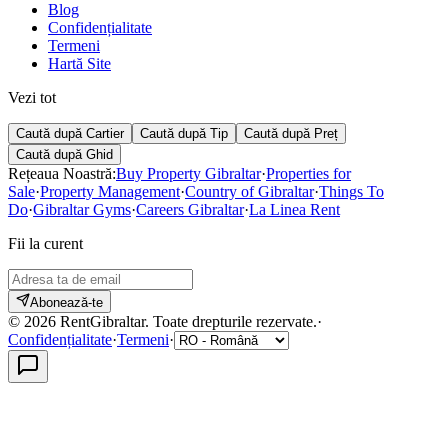
Blog
Confidențialitate
Termeni
Hartă Site
Vezi tot
Caută după Cartier
Caută după Tip
Caută după Preț
Caută după Ghid
Rețeaua Noastră:
Buy Property Gibraltar
·
Properties for
Sale
·
Property Management
·
Country of Gibraltar
·
Things To
Do
·
Gibraltar Gyms
·
Careers Gibraltar
·
La Linea Rent
Fii la curent
Abonează-te
©
2026
RentGibraltar
.
Toate drepturile rezervate.
·
Confidențialitate
·
Termeni
·