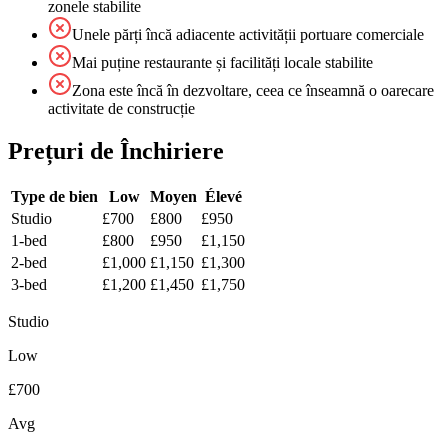
zonele stabilite
Unele părți încă adiacente activității portuare comerciale
Mai puține restaurante și facilități locale stabilite
Zona este încă în dezvoltare, ceea ce înseamnă o oarecare
activitate de construcție
Prețuri de Închiriere
Type de bien
Low
Moyen
Élevé
Studio
£700
£800
£950
1-bed
£800
£950
£1,150
2-bed
£1,000
£1,150
£1,300
3-bed
£1,200
£1,450
£1,750
Studio
Low
£700
Avg