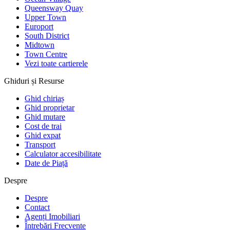
Queensway Quay
Upper Town
Europort
South District
Midtown
Town Centre
Vezi toate cartierele
Ghiduri și Resurse
Ghid chiriaș
Ghid proprietar
Ghid mutare
Cost de trai
Ghid expat
Transport
Calculator accesibilitate
Date de Piață
Despre
Despre
Contact
Agenți Imobiliari
Întrebări Frecvente