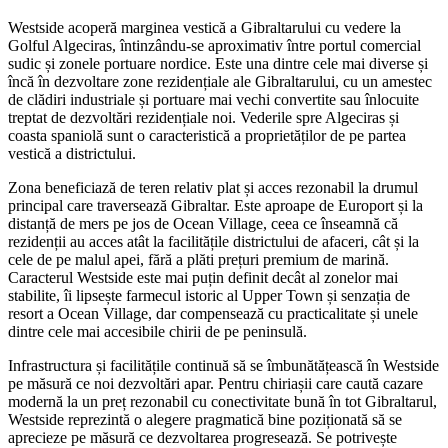
Westside acoperă marginea vestică a Gibraltarului cu vedere la
Golful Algeciras, întinzându-se aproximativ între portul comercial
sudic și zonele portuare nordice. Este una dintre cele mai diverse și
încă în dezvoltare zone rezidențiale ale Gibraltarului, cu un amestec
de clădiri industriale și portuare mai vechi convertite sau înlocuite
treptat de dezvoltări rezidențiale noi. Vederile spre Algeciras și
coasta spaniolă sunt o caracteristică a proprietăților de pe partea
vestică a districtului.
Zona beneficiază de teren relativ plat și acces rezonabil la drumul
principal care traversează Gibraltar. Este aproape de Europort și la
distanță de mers pe jos de Ocean Village, ceea ce înseamnă că
rezidenții au acces atât la facilitățile districtului de afaceri, cât și la
cele de pe malul apei, fără a plăti prețuri premium de marină.
Caracterul Westside este mai puțin definit decât al zonelor mai
stabilite, îi lipsește farmecul istoric al Upper Town și senzația de
resort a Ocean Village, dar compensează cu practicalitate și unele
dintre cele mai accesibile chirii de pe peninsulă.
Infrastructura și facilitățile continuă să se îmbunătățească în Westside
pe măsură ce noi dezvoltări apar. Pentru chiriașii care caută cazare
modernă la un preț rezonabil cu conectivitate bună în tot Gibraltarul,
Westside reprezintă o alegere pragmatică bine poziționată să se
aprecieze pe măsură ce dezvoltarea progresează. Se potrivește