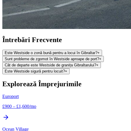
Întrebări Frecvente
Este Westside o zonă bună pentru a locui în Gibraltar?
+
Sunt probleme de zgomot în Westside aproape de port?
+
Cât de departe este Westside de granița Gibraltarului?
+
Este Westside sigură pentru locuit?
+
Explorează Împrejurimile
Europort
£
900
–
£
1,600
/mo
Ocean Village