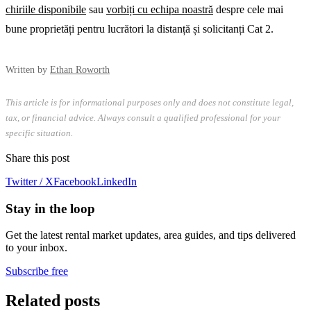
chiriile disponibile
sau
vorbiți cu echipa noastră
despre cele mai
bune proprietăți pentru lucrători la distanță și solicitanți Cat 2.
Written by
Ethan Roworth
This article is for informational purposes only and does not constitute legal,
tax, or financial advice. Always consult a qualified professional for your
specific situation.
Share this post
Twitter / X
Facebook
LinkedIn
Stay in the loop
Get the latest rental market updates, area guides, and tips delivered
to your inbox.
Subscribe free
Related posts