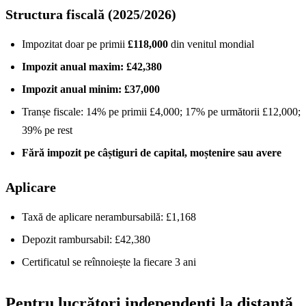
Structura fiscală (2025/2026)
Impozitat doar pe primii
£118,000
din venitul mondial
Impozit anual maxim: £42,380
Impozit anual minim: £37,000
Tranșe fiscale: 14% pe primii £4,000; 17% pe următorii £12,000;
39% pe rest
Fără impozit pe câștiguri de capital, moștenire sau avere
Aplicare
Taxă de aplicare nerambursabilă: £1,168
Depozit rambursabil: £42,380
Certificatul se reînnoiește la fiecare 3 ani
Pentru lucrători independenți la distanță