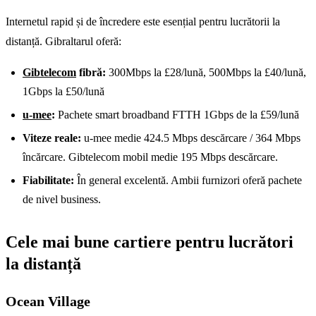
Internetul rapid și de încredere este esențial pentru lucrătorii la
distanță. Gibraltarul oferă:
Gibtelecom
fibră:
300Mbps la £28/lună, 500Mbps la £40/lună,
1Gbps la £50/lună
u-mee
:
Pachete smart broadband FTTH 1Gbps de la £59/lună
Viteze reale:
u-mee medie 424.5 Mbps descărcare / 364 Mbps
încărcare. Gibtelecom mobil medie 195 Mbps descărcare.
Fiabilitate:
În general excelentă. Ambii furnizori oferă pachete
de nivel business.
Cele mai bune cartiere pentru lucrători
la distanță
Ocean Village