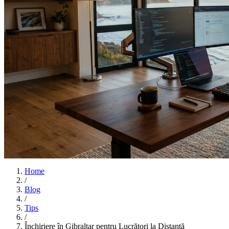
Home
/
Blog
/
Tips
/
Închiriere în Gibraltar pentru Lucrători la Distanță