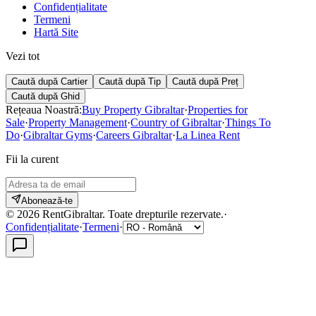
Confidențialitate
Termeni
Hartă Site
Vezi tot
Caută după Cartier
Caută după Tip
Caută după Preț
Caută după Ghid
Rețeaua Noastră:
Buy Property Gibraltar
·
Properties for
Sale
·
Property Management
·
Country of Gibraltar
·
Things To
Do
·
Gibraltar Gyms
·
Careers Gibraltar
·
La Linea Rent
Fii la curent
Abonează-te
©
2026
RentGibraltar
.
Toate drepturile rezervate.
·
Confidențialitate
·
Termeni
·