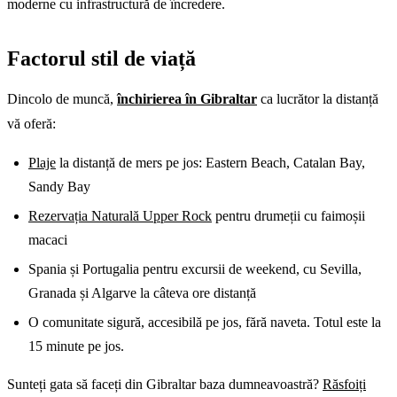
moderne cu infrastructură de încredere.
Factorul stil de viață
Dincolo de muncă,
închirierea în Gibraltar
ca lucrător la distanță
vă oferă:
Plaje
la distanță de mers pe jos: Eastern Beach, Catalan Bay,
Sandy Bay
Rezervația Naturală Upper Rock
pentru drumeții cu faimoșii
macaci
Spania și Portugalia pentru excursii de weekend, cu Sevilla,
Granada și Algarve la câteva ore distanță
O comunitate sigură, accesibilă pe jos, fără naveta. Totul este la
15 minute pe jos.
Sunteți gata să faceți din Gibraltar baza dumneavoastră?
Răsfoiți