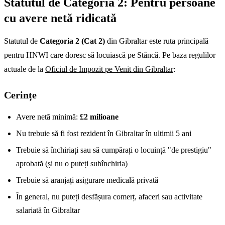
Statutul de Categoria 2: Pentru persoane
cu avere netă ridicată
Statutul de
Categoria 2 (Cat 2)
din Gibraltar este ruta principală
pentru HNWI care doresc să locuiască pe Stâncă. Pe baza regulilor
actuale de la
Oficiul de Impozit pe Venit din Gibraltar
:
Cerințe
Avere netă minimă:
£2 milioane
Nu trebuie să fi fost rezident în Gibraltar în ultimii 5 ani
Trebuie să închiriați sau să cumpărați o locuință "de prestigiu"
aprobată (și nu o puteți subînchiria)
Trebuie să aranjați asigurare medicală privată
În general, nu puteți desfășura comerț, afaceri sau activitate
salariată în Gibraltar