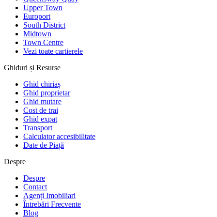
Upper Town
Europort
South District
Midtown
Town Centre
Vezi toate cartierele
Ghiduri și Resurse
Ghid chiriaș
Ghid proprietar
Ghid mutare
Cost de trai
Ghid expat
Transport
Calculator accesibilitate
Date de Piață
Despre
Despre
Contact
Agenți Imobiliari
Întrebări Frecvente
Blog