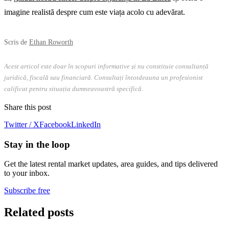
imagine realistă despre cum este viața acolo cu adevărat.
Scris de
Ethan Roworth
Acest articol este doar în scopuri informative și nu constituie consultanță
juridică, fiscală sau financiară. Consultați întotdeauna un profesionist
calificat pentru situația dumneavoastră specifică.
Share this post
Twitter / X
Facebook
LinkedIn
Stay in the loop
Get the latest rental market updates, area guides, and tips delivered
to your inbox.
Subscribe free
Related posts