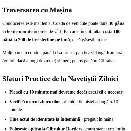
Traversarea cu Mașina
Conducerea este mai lentă. Coada de vehicule poate dura
30 până
la 60 de minute
în orele de vârf. Parcarea în Gibraltar costă
100
până la 200 de lire sterline pe lună
, dacă găsești un loc.
Mulți oameni conduc până la La Línea, parchează lângă frontieră
(gratuit dacă ajungi devreme) și merg pe jos până în Gibraltar.
Sfaturi Practice de la Navetiștii Zilnici
Pleacă cu 10 minute mai devreme decât crezi că e necesar
Verifică orarul zborurilor
- închiderile pistei adaugă 5-10
minute
Ține actul de identitate la îndemână
- pregătit în mână
Folosește aplicația Gibraltar Borders
pentru starea cozilor în