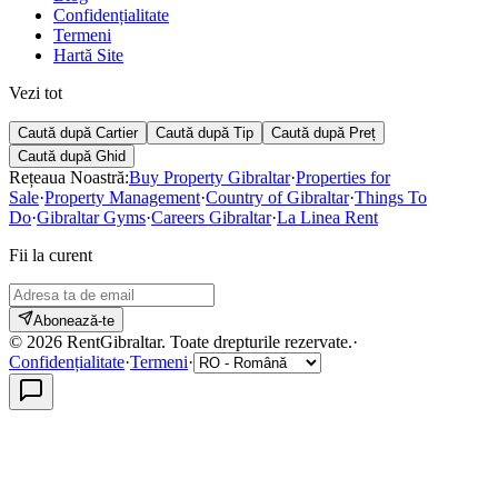
Confidențialitate
Termeni
Hartă Site
Vezi tot
Caută după Cartier
Caută după Tip
Caută după Preț
Caută după Ghid
Rețeaua Noastră:
Buy Property Gibraltar
·
Properties for
Sale
·
Property Management
·
Country of Gibraltar
·
Things To
Do
·
Gibraltar Gyms
·
Careers Gibraltar
·
La Linea Rent
Fii la curent
Abonează-te
©
2026
RentGibraltar
.
Toate drepturile rezervate.
·
Confidențialitate
·
Termeni
·