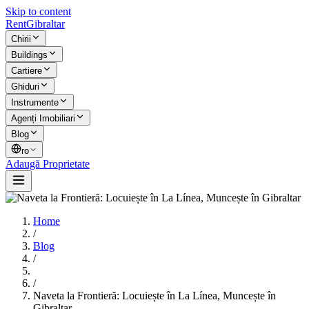
Skip to content
Rent
Gibraltar
Chirii
Buildings
Cartiere
Ghiduri
Instrumente
Agenți Imobiliari
Blog
ro
Adaugă Proprietate
Home
/
Blog
/
/
Naveta la Frontieră: Locuiește în La Línea, Muncește în
Gibraltar