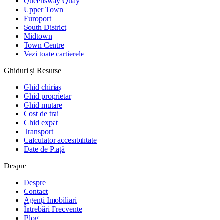
Queensway Quay
Upper Town
Europort
South District
Midtown
Town Centre
Vezi toate cartierele
Ghiduri și Resurse
Ghid chiriaș
Ghid proprietar
Ghid mutare
Cost de trai
Ghid expat
Transport
Calculator accesibilitate
Date de Piață
Despre
Despre
Contact
Agenți Imobiliari
Întrebări Frecvente
Blog