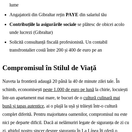
lume
Angajatorii din Gibraltar rețin
PAYE
din salariul tău
Contribuțiile la asigurările sociale
se plătesc de obicei acolo
unde lucrezi (Gibraltar)
Solicită consultanță fiscală profesionistă. Un contabil
transfrontalier costă între 200 și 400 de euro pe an
Compromisul în Stilul de Viață
Naveta la frontieră adaugă 20 până la 40 de minute zilei tale. În
schimb, economisești
peste 1.000 de euro pe lună
la chirie, locuiești
într-un apartament mai mare, te bucuri de o
cultură culinară mai
bună și tapas autentice
, ai o plajă la ușă și trăiești într-o cultură
complet diferită. Pentru majoritatea oamenilor, compromisul nu este
nici pe departe dificil. Dacă ai nelămuriri legate de siguranța de zi cu
zi,
ghidul nostru sincer despre siguranța în La Línea
îți oferă o