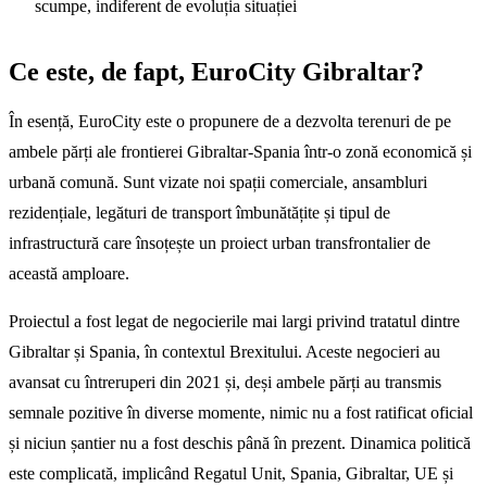
scumpe, indiferent de evoluția situației
Ce este, de fapt, EuroCity Gibraltar?
În esență, EuroCity este o propunere de a dezvolta terenuri de pe
ambele părți ale frontierei Gibraltar-Spania într-o zonă economică și
urbană comună. Sunt vizate noi spații comerciale, ansambluri
rezidențiale, legături de transport îmbunătățite și tipul de
infrastructură care însoțește un proiect urban transfrontalier de
această amploare.
Proiectul a fost legat de negocierile mai largi privind tratatul dintre
Gibraltar și Spania, în contextul Brexitului. Aceste negocieri au
avansat cu întreruperi din 2021 și, deși ambele părți au transmis
semnale pozitive în diverse momente, nimic nu a fost ratificat oficial
și niciun șantier nu a fost deschis până în prezent. Dinamica politică
este complicată, implicând Regatul Unit, Spania, Gibraltar, UE și