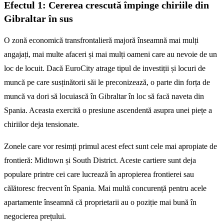
Efectul 1: Cererea crescută împinge chiriile din
Gibraltar în sus
O zonă economică transfrontalieră majoră înseamnă mai mulți
angajați, mai multe afaceri și mai mulți oameni care au nevoie de un
loc de locuit. Dacă EuroCity atrage tipul de investiții și locuri de
muncă pe care susținătorii săi le preconizează, o parte din forța de
muncă va dori să locuiască în Gibraltar în loc să facă naveta din
Spania. Aceasta exercită o presiune ascendentă asupra unei piețe a
chiriilor deja tensionate.
Zonele care vor resimți primul acest efect sunt cele mai apropiate de
frontieră: Midtown și South District. Aceste cartiere sunt deja
populare printre cei care lucrează în apropierea frontierei sau
călătoresc frecvent în Spania. Mai multă concurență pentru acele
apartamente înseamnă că proprietarii au o poziție mai bună în
negocierea prețului.