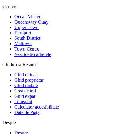
Cartiere
Ocean Village
Queensway Quay
Upper Town
Europort
South District
Midtown
Town Centre
Vezi toate cartierele
Ghiduri și Resurse
Ghid chiriaș
Ghid proprietar
Ghid mutare
Cost de trai
Ghid expat
Transport
Calculator accesibilitate
Date de Piață
Despre
Despre