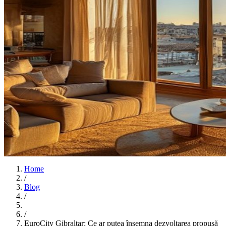
Home
/
Blog
/
/
EuroCity Gibraltar: Ce ar putea însemna dezvoltarea propusă