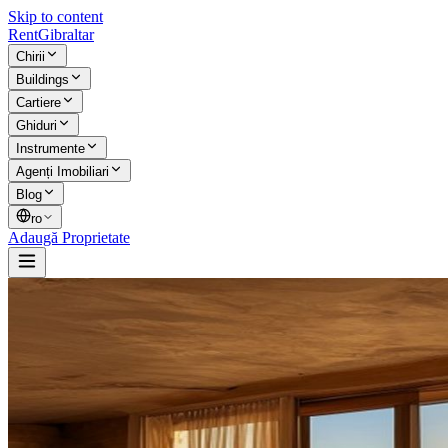
Skip to content
Rent
Gibraltar
Chirii
Buildings
Cartiere
Ghiduri
Instrumente
Agenți Imobiliari
Blog
ro
Adaugă Proprietate