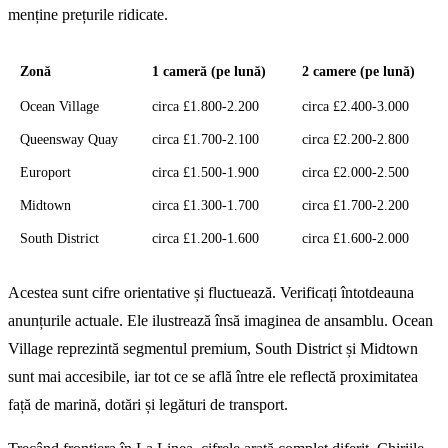
menține prețurile ridicate.
Zonă
1 cameră (pe lună)
2 camere (pe lună)
Ocean Village
circa £1.800-2.200
circa £2.400-3.000
Queensway Quay
circa £1.700-2.100
circa £2.200-2.800
Europort
circa £1.500-1.900
circa £2.000-2.500
Midtown
circa £1.300-1.700
circa £1.700-2.200
South District
circa £1.200-1.600
circa £1.600-2.000
Acestea sunt cifre orientative și fluctuează. Verificați întotdeauna
anunțurile actuale. Ele ilustrează însă imaginea de ansamblu. Ocean
Village reprezintă segmentul premium, South District și Midtown
sunt mai accesibile, iar tot ce se află între ele reflectă proximitatea
față de marină, dotări și legături de transport.