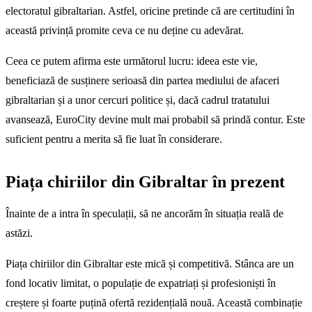
electoratul gibraltarian. Astfel, oricine pretinde că are certitudini în
această privință promite ceva ce nu deține cu adevărat.
Ceea ce putem afirma este următorul lucru: ideea este vie,
beneficiază de susținere serioasă din partea mediului de afaceri
gibraltarian și a unor cercuri politice și, dacă cadrul tratatului
avansează, EuroCity devine mult mai probabil să prindă contur. Este
suficient pentru a merita să fie luat în considerare.
Piața chiriilor din Gibraltar în prezent
Înainte de a intra în speculații, să ne ancorăm în situația reală de
astăzi.
Piața chiriilor din Gibraltar este mică și competitivă. Stânca are un
fond locativ limitat, o populație de expatriați și profesioniști în
creștere și foarte puțină ofertă rezidențială nouă. Această combinație