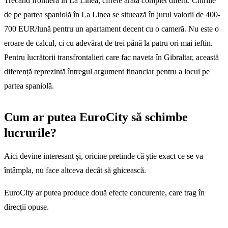
Trecând frontiera în La Linea, cifrele arată complet diferit. Chiriile
de pe partea spaniolă în La Linea se situează în jurul valorii de 400-
700 EUR/lună pentru un apartament decent cu o cameră. Nu este o
eroare de calcul, ci cu adevărat de trei până la patru ori mai ieftin.
Pentru lucrătorii transfrontalieri care fac naveta în Gibraltar, această
diferență reprezintă întregul argument financiar pentru a locui pe
partea spaniolă.
Cum ar putea EuroCity să schimbe
lucrurile?
Aici devine interesant și, oricine pretinde că știe exact ce se va
întâmpla, nu face altceva decât să ghicească.
EuroCity ar putea produce două efecte concurente, care trag în
direcții opuse.