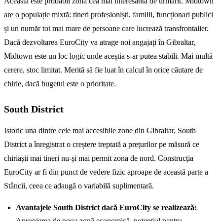
Aceasta este probabil zona cea mai interesantă de urmărit. Midtown
are o populație mixtă: tineri profesioniști, familii, funcționari publici
și un număr tot mai mare de persoane care lucrează transfrontalier.
Dacă dezvoltarea EuroCity va atrage noi angajați în Gibraltar,
Midtown este un loc logic unde aceștia s-ar putea stabili. Mai multă
cerere, stoc limitat. Merită să fie luat în calcul în orice căutare de
chirie, dacă bugetul este o prioritate.
South District
Istoric una dintre cele mai accesibile zone din Gibraltar, South
District a înregistrat o creștere treptată a prețurilor pe măsură ce
chiriașii mai tineri nu-și mai permit zona de nord. Construcția
EuroCity ar fi din punct de vedere fizic aproape de această parte a
Stâncii, ceea ce adaugă o variabilă suplimentară.
Avantajele South District dacă EuroCity se realizează:
Apropierea de noua zonă economică, potențial pentru