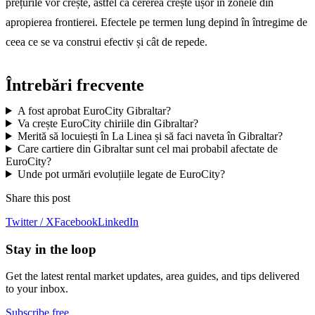
prețurile vor crește, astfel că cererea crește ușor în zonele din
apropierea frontierei. Efectele pe termen lung depind în întregime de
ceea ce se va construi efectiv și cât de repede.
Întrebări frecvente
A fost aprobat EuroCity Gibraltar?
Va crește EuroCity chiriile din Gibraltar?
Merită să locuiești în La Linea și să faci naveta în Gibraltar?
Care cartiere din Gibraltar sunt cel mai probabil afectate de
EuroCity?
Unde pot urmări evoluțiile legate de EuroCity?
Share this post
Twitter / X
Facebook
LinkedIn
Stay in the loop
Get the latest rental market updates, area guides, and tips delivered
to your inbox.
Subscribe free