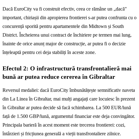
Dacă EuroCity va fi construit efectiv, ceea ce rămâne un „dacă"
important, chiriașii din apropierea frontierei s-ar putea confrunta cu o
concurență sporită pentru apartamentele din Midtown și South
District. Încheierea unui contract de închiriere pe termen mai lung,
înainte de orice anunț major de construcție, ar putea fi o decizie
înțeleaptă pentru cei deja stabiliți în aceste zone.
Efectul 2: O infrastructură transfrontalieră mai
bună ar putea reduce cererea în Gibraltar
Reversul medaliei: dacă EuroCity îmbunătățește semnificativ naveta
din La Linea în Gibraltar, mai mulți angajați care locuiesc în prezent
în Gibraltar ar putea decide să facă schimbarea. La 500 EUR/lună
față de 1.500 GBP/lună, argumentul financiar este deja convingător.
Principala barieră în acest moment este trecerea frontierei: cozi,
întârzieri și fricțiunea generală a vieții transfrontaliere zilnice.