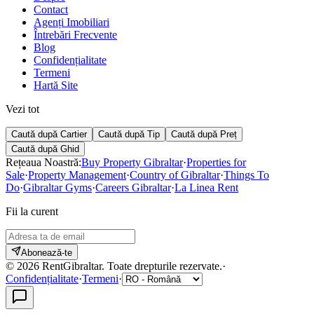
Contact
Agenți Imobiliari
Întrebări Frecvente
Blog
Confidențialitate
Termeni
Hartă Site
Vezi tot
Caută după Cartier
Caută după Tip
Caută după Preț
Caută după Ghid
Rețeaua Noastră:
Buy Property Gibraltar
·
Properties for
Sale
·
Property Management
·
Country of Gibraltar
·
Things To
Do
·
Gibraltar Gyms
·
Careers Gibraltar
·
La Linea Rent
Fii la curent
Abonează-te
©
2026
RentGibraltar
.
Toate drepturile rezervate.
·
Confidențialitate
·
Termeni
·