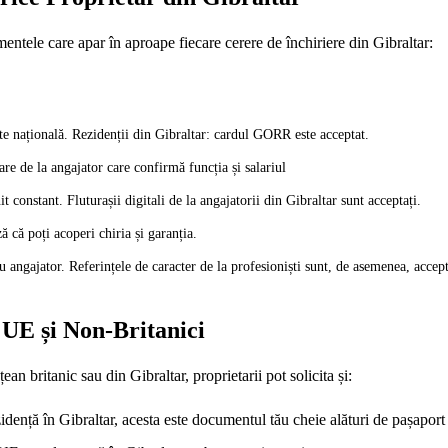
mentele care apar în aproape fiecare cerere de închiriere din Gibraltar:
ate națională. Rezidenții din Gibraltar: cardul GORR este acceptat.
re de la angajator care confirmă funcția și salariul
t constant. Fluturașii digitali de la angajatorii din Gibraltar sunt acceptați.
 că poți acoperi chiria și garanția.
u angajator. Referințele de caracter de la profesioniști sunt, de asemenea, accept
UE și Non-Britanici
an britanic sau din Gibraltar, proprietarii pot solicita și:
zidență în Gibraltar, acesta este documentul tău cheie alături de pașaport