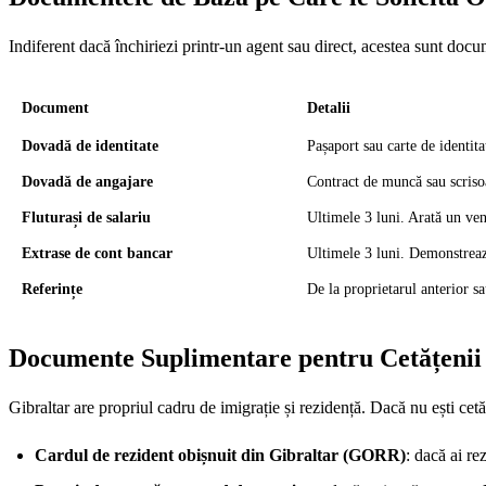
Indiferent dacă închiriezi printr-un agent sau direct, acestea sunt docu
Document
Detalii
Dovadă de identitate
Pașaport sau carte de identit
Dovadă de angajare
Contract de muncă sau scrisoa
Fluturași de salariu
Ultimele 3 luni. Arată un veni
Extrase de cont bancar
Ultimele 3 luni. Demonstrează
Referințe
De la proprietarul anterior sa
Documente Suplimentare pentru Cetățenii 
Gibraltar are propriul cadru de imigrație și rezidență. Dacă nu ești cetățe
Cardul de rezident obișnuit din Gibraltar (GORR)
: dacă ai re