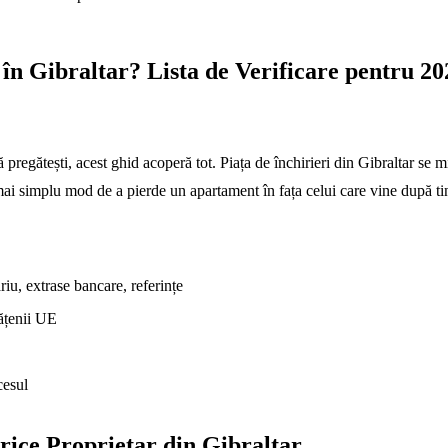
în Gibraltar? Lista de Verificare pentru 20
pregătești, acest ghid acoperă tot. Piața de închirieri din Gibraltar se miș
 mai simplu mod de a pierde un apartament în fața celui care vine după ti
iu, extrase bancare, referințe
tățenii UE
cesul
rice Proprietar din Gibraltar