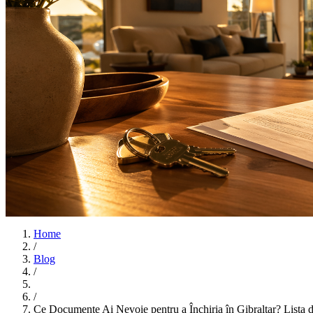
Home
/
Blog
/
/
Ce Documente Ai Nevoie pentru a Închiria în Gibraltar? Lista d