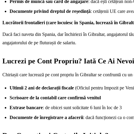
Permis de muncă sau card de angajare
: dacă ești cetățean non
Documente privind dreptul de reședință
: cetățenii UE care ave
Lucrătorii frontalieri (care locuiesc în Spania, lucrează în Gibralt
Dacă faci naveta din Spania, dar închiriezi în Gibraltar, angajatorul tă
angajatorului de pe fluturașii de salariu.
Lucrezi pe Cont Propriu? Iată Ce Ai Nevo
Chiriașii care lucrează pe cont propriu în Gibraltar se confruntă cu un c
Ultimii 2 ani de declarații fiscale
(Oficiul pentru Impozit pe Venit
Scrisoare de la contabil care confirmă venitul
Extrase bancare
: de obicei sunt solicitate 6 luni în loc de 3
Documente de înregistrare a afacerii
: dacă funcționezi ca o co