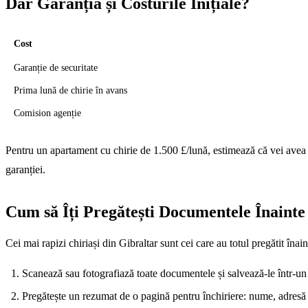
Dar Garanția și Costurile Inițiale?
Cost
Garanție de securitate
Prima lună de chirie în avans
Comision agenție
Pentru un apartament cu chirie de 1.500 £/lună, estimează că vei avea n
garanției.
Cum să Îți Pregătești Documentele Înainte
Cei mai rapizi chiriași din Gibraltar sunt cei care au totul pregătit în
Scanează sau fotografiază toate documentele și salvează-le într-un
Pregătește un rezumat de o pagină pentru închiriere: nume, adresă ac