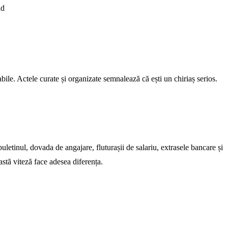
id
i fiabile. Actele curate și organizate semnalează că ești un chiriaș serios.
uletinul, dovada de angajare, fluturașii de salariu, extrasele bancare și
eastă viteză face adesea diferența.