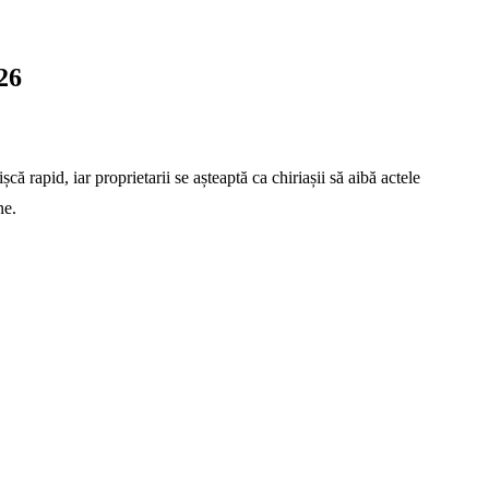
26
că rapid, iar proprietarii se așteaptă ca chiriașii să aibă actele
ne.