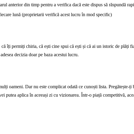
arul anterior din timp pentru a verifica dacă este dispus să răspundă rap
fiecare lună (proprietarii verifică acest lucru în mod specific)
: că îți permiți chiria, că ești cine spui că ești și că ai un istoric de plăț
ua adesea decizia doar pe baza acestui lucru.
ulți oameni. Dar nu este complicat odată ce cunoști lista. Pregătește-ți b
 vei putea aplica în aceeași zi cu vizionarea. Într-o piață competitivă, ac