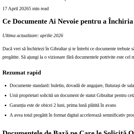
17 April 2026
5
min read
Ce Documente Ai Nevoie pentru a Închiria 
Ultima actualizare: aprilie 2026
Dacă vrei să închiriezi în Gibraltar și te întrebi ce documente trebuie să 
pregătite. Să ajungi la o vizionare fără documentele potrivite este cel
Rezumat rapid
Documente standard: buletin, dovadă de angajare, fluturași de salar
Unii proprietari solicită un document de statut Gibraltar pentru ce
Garanția este de obicei 2 luni, prima lună plătită în avans
A avea totul pregătit în format digital accelerează semnificativ pro
Documentele de Bază pe Care le Solicită O