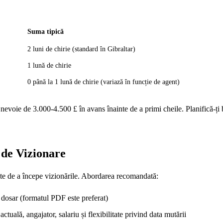
Suma tipică
2 luni de chirie (standard în Gibraltar)
1 lună de chirie
0 până la 1 lună de chirie (variază în funcție de agent)
evoie de 3.000-4.500 £ în avans înainte de a primi cheile. Planifică-ți 
 de Vizionare
ainte de a începe vizionările. Abordarea recomandată:
 dosar (formatul PDF este preferat)
tuală, angajator, salariu și flexibilitate privind data mutării