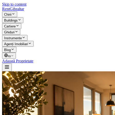
Skip to content
Rent
Gibraltar
Chirii
Buildings
Cartiere
Ghiduri
Instrumente
Agenți Imobiliari
Blog
ro
Adaugă Proprietate