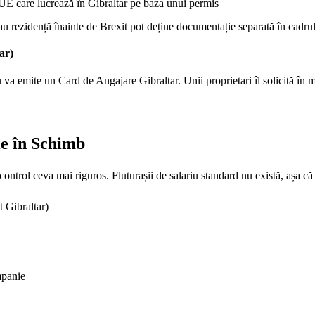
-UE care lucrează în Gibraltar pe baza unui permis
au rezidență înainte de Brexit pot deține documentație separată în cadr
ar)
u va emite un Card de Angajare Gibraltar. Unii proprietari îl solicită în 
ie în Schimb
ontrol ceva mai riguros. Fluturașii de salariu standard nu există, așa că 
 Gibraltar)
mpanie