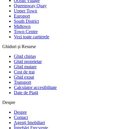
Ocean Village
Queensway Quay
Upper Town
Europort
South District
Midtown
Town Centre
Vezi toate cartierele
Ghiduri și Resurse
Ghid chiriaș
Ghid proprietar
Ghid mutare
Cost de trai
Ghid expat
Transport
Calculator accesibilitate
Date de Piață
Despre
Despre
Contact
Agenți Imobiliari
Întrebări Frecvente