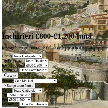
Închirieri £800-£1,200/lună
Răsfoiți închirieri £800-£1,200/lună de închiriat în Gibraltar.
Cartier
Tip Proprietate
Interval de Preț
Dormitoare
Caută
Sortare:
Șterge toate filtrele
Cartier
Tip
Preț
Dormitoare