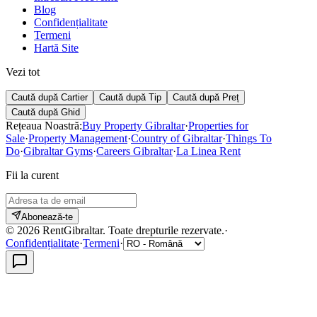
Blog
Confidențialitate
Termeni
Hartă Site
Vezi tot
Caută după Cartier
Caută după Tip
Caută după Preț
Caută după Ghid
Rețeaua Noastră:
Buy Property Gibraltar
·
Properties for
Sale
·
Property Management
·
Country of Gibraltar
·
Things To
Do
·
Gibraltar Gyms
·
Careers Gibraltar
·
La Linea Rent
Fii la curent
Abonează-te
©
2026
RentGibraltar
.
Toate drepturile rezervate.
·
Confidențialitate
·
Termeni
·