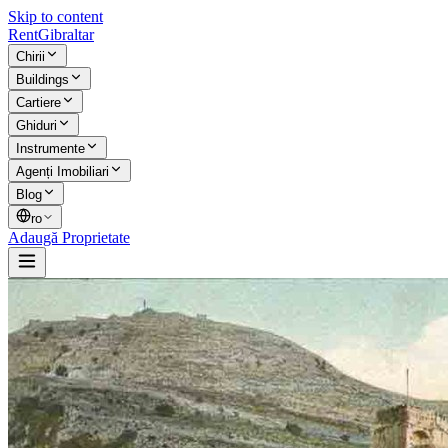
Skip to content
Rent
Gibraltar
Chirii
Buildings
Cartiere
Ghiduri
Instrumente
Agenți Imobiliari
Blog
ro
Adaugă Proprietate