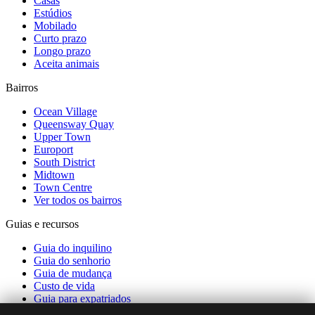
Casas
Estúdios
Mobilado
Curto prazo
Longo prazo
Aceita animais
Bairros
Ocean Village
Queensway Quay
Upper Town
Europort
South District
Midtown
Town Centre
Ver todos os bairros
Guias e recursos
Guia do inquilino
Guia do senhorio
Guia de mudança
Custo de vida
Guia para expatriados
Transportes