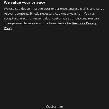
We value your privacy
Calculadora de acessibilidade
Dados de mercado
We use cookies to improve your experience, analyse traffic, and serve
relevant content. Strictly necessary cookies always run. You can
Sobre
accept all, reject non-essential, or customize your choices. You can
change your decision any time from the footer.
Read our Privacy
Sobre
Policy
Contacto
Agentes Imobiliários
FAQ
Blog
Privacidade
Termos
Mapa do site
Ver tudo
Pesquisar por bairro
Pesquisar por tipo
Pesquisar por preço
Pesquisar por guia
A nossa rede:
Buy Property Gibraltar
·
Properties for Sale
·
Property
Management
·
Country of Gibraltar
·
Things To Do
·
Gibraltar
Gyms
·
Careers Gibraltar
·
La Linea Rent
Mantenha-se informado
Customize