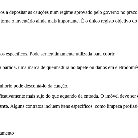
dos a depositar as cauções num regime aprovado pelo governo no prazo d
o torna o inventário ainda mais importante. É o único registo objetivo
s específicos. Pode ser legitimamente utilizada para cobrir:
 partida, uma marca de queimadura no tapete ou danos em eletrodomésti
enhorio pode descontá-lo da caução.
ificativamente mais sujo do que aquando da entrada. O imóvel deve se
ento.
Alguns contratos incluem itens específicos, como limpeza profiss
damento