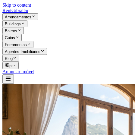
Skip to content
Rent
Gibraltar
Arrendamentos
Buildings
Bairros
Guias
Ferramentas
Agentes Imobiliários
Blog
pt
Anunciar imóvel