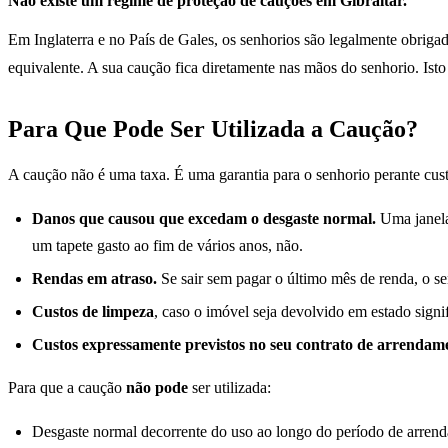
Não existe um regime de proteção de cauções em Gibraltar.
Em Inglaterra e no País de Gales, os senhorios são legalmente obriga
equivalente. A sua caução fica diretamente nas mãos do senhorio. Ist
Para Que Pode Ser Utilizada a Caução?
A caução não é uma taxa. É uma garantia para o senhorio perante custo
Danos que causou que excedam o desgaste normal.
Uma janela
um tapete gasto ao fim de vários anos, não.
Rendas em atraso.
Se sair sem pagar o último mês de renda, o s
Custos de limpeza
, caso o imóvel seja devolvido em estado sign
Custos expressamente previstos no seu contrato de arrendam
Para que a caução
não pode
ser utilizada:
Desgaste normal decorrente do uso ao longo do período de arren