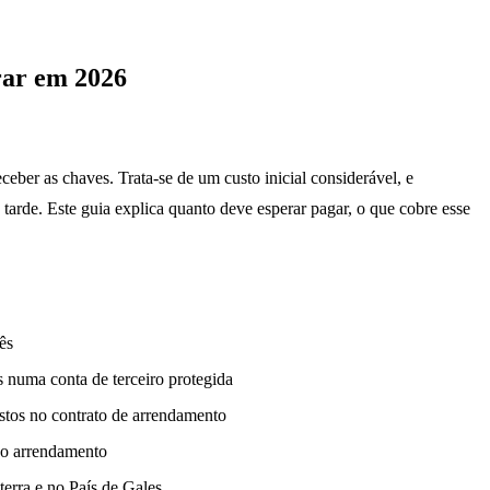
rar em 2026
er as chaves. Trata-se de um custo inicial considerável, e
rde. Este guia explica quanto deve esperar pagar, o que cobre esse
ês
 numa conta de terceiro protegida
istos no contrato de arrendamento
 do arrendamento
terra e no País de Gales