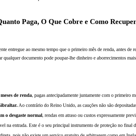
Quanto Paga, O Que Cobre e Como Recupe
e entregue ao mesmo tempo que o primeiro mês de renda, antes de receb
 qualquer documento pode poupar-lhe dinheiro e aborrecimentos mais ta
 meses de renda
, pagas antecipadamente juntamente com o primeiro m
ibraltar.
Ao contrário do Reino Unido, as cauções não são depositadas
m o desgaste normal
, rendas em atraso ou custos expressamente prev
el na entrada. Este é o seu principal instrumento de proteção no final
 direta, pois não existe um serviço gratuito de arbitragem como em Ingla