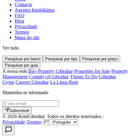
Contacto
Agentes Imobiliários
FAQ
Blog
Privacidade
Termos
Mapa do site
Ver tudo
Pesquisar por bairro
Pesquisar por tipo
Pesquisar por preço
Pesquisar por guia
A nossa rede:
Buy Property Gibraltar
·
Properties for Sale
·
Property
Management
·
Country of Gibraltar
·
Things To Do
·
Gibraltar
Gyms
·
Careers Gibraltar
·
La Linea Rent
Mantenha-se informado
Subscrever
©
2026
RentGibraltar
.
Todos os direitos reservados.
·
Privacidade
·
Termos
·