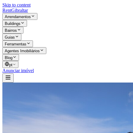
Skip to content
Rent
Gibraltar
Arrendamentos
Buildings
Bairros
Guias
Ferramentas
Agentes Imobiliários
Blog
pt
Anunciar imóvel