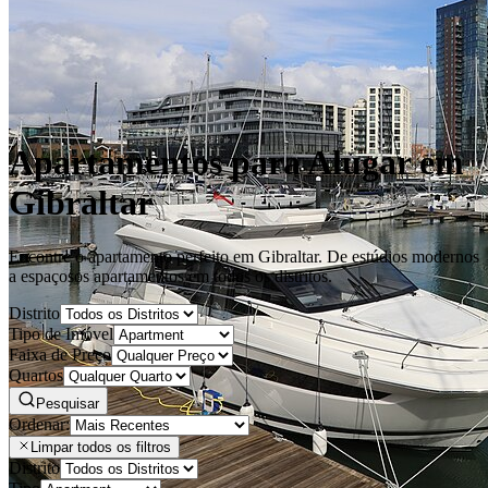
Apartamentos para Alugar em
Gibraltar
Encontre o apartamento perfeito em Gibraltar. De estúdios modernos
a espaçosos apartamentos em todos os distritos.
Distrito
Tipo de Imóvel
Faixa de Preço
Quartos
Pesquisar
Ordenar:
Limpar todos os filtros
Distrito