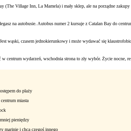
 Bay (The Village Inn, La Mamela) i mały sklep, ale na porządne zakup
gasz na autobusie. Autobus numer 2 kursuje z Catalan Bay do centrum m
est wąski, czasem jednokierunkowy i może wydawać się klaustrofobicz
ć w centrum wydarzeń, wschodnia strona to zły wybór. Życie nocne, rest
dostępem do plaży
 centrum miasta
ock
 mniej pieniędzy
rzy marinie i chcą czegoś innego