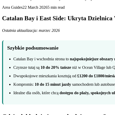
Area Guides
22 March 2026
5
min read
Catalan Bay i East Side: Ukryta Dzielnic
Ostatnia aktualizacja: marzec 2026
Szybkie podsumowanie
Catalan Bay i wschodnia strona to
najspokojniejsze obszary
Czynsze tutaj są
10 do 20% tańsze
niż w Ocean Village lub
Dwupokojowe mieszkania kosztują od
£1200 do £1800/miesi
Kompromis:
10 do 15 minut jazdy
samochodem lub autobusem
Idealne dla osób, które chcą
dostępu do plaży, spokojnych uli