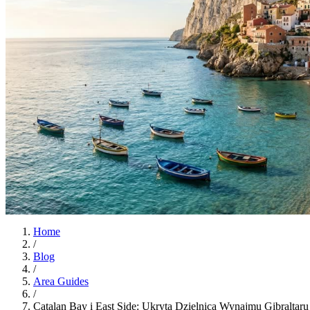
Home
/
Blog
/
Area Guides
/
Catalan Bay i East Side: Ukryta Dzielnica Wynajmu Gibraltaru