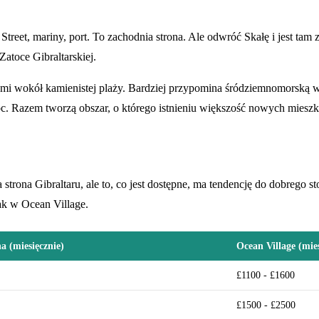
 Street, mariny, port. To zachodnia strona. Ale odwróć Skałę i jest ta
atoce Gibraltarskiej.
 wokół kamienistej plaży. Bardziej przypomina śródziemnomorską wio
oc. Razem tworzą obszar, o którego istnieniu większość nowych mieszk
rona Gibraltaru, ale to, co jest dostępne, ma tendencję do dobrego st
jak w Ocean Village.
a (miesięcznie)
Ocean Village (mies
£1100 - £1600
£1500 - £2500