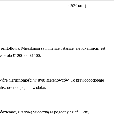
~20% taniej
ntoflową. Mieszkania są mniejsze i starsze, ale lokalizacja jest
uje około £1200 do £1500.
ektóre nieruchomości w stylu szeregowców. To prawdopodobnie
eżności od piętra i widoku.
 Śródziemne, z Afryką widoczną w pogodny dzień. Ceny