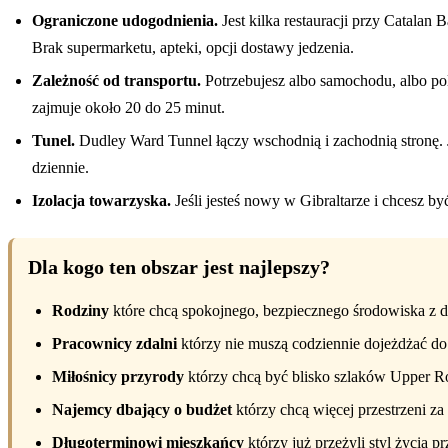
Ograniczone udogodnienia.
Jest kilka restauracji przy Catalan
Brak supermarketu, apteki, opcji dostawy jedzenia.
Zależność od transportu.
Potrzebujesz albo samochodu, albo pole
zajmuje około 20 do 25 minut.
Tunel.
Dudley Ward Tunnel łączy wschodnią i zachodnią stronę. J
dziennie.
Izolacja towarzyska.
Jeśli jesteś nowy w Gibraltarze i chcesz by
Dla kogo ten obszar jest najlepszy?
Rodziny
które chcą spokojnego, bezpiecznego środowiska z 
Pracownicy zdalni
którzy nie muszą codziennie dojeżdżać do
Miłośnicy przyrody
którzy chcą być blisko szlaków Upper R
Najemcy dbający o budżet
którzy chcą więcej przestrzeni za
Długoterminowi mieszkańcy
którzy już przeżyli styl życia p