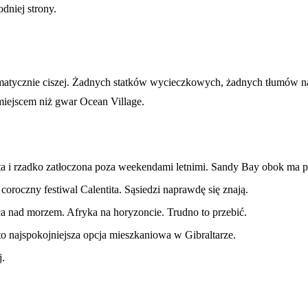
dniej strony.
Dramatycznie ciszej. Żadnych statków wycieczkowych, żadnych tłumów 
miejscem niż gwar Ocean Village.
ysta i rzadko zatłoczona poza weekendami letnimi. Sandy Bay obok ma 
oroczny festiwal Calentita. Sąsiedzi naprawdę się znają.
nad morzem. Afryka na horyzoncie. Trudno to przebić.
 to najspokojniejsza opcja mieszkaniowa w Gibraltarze.
j.