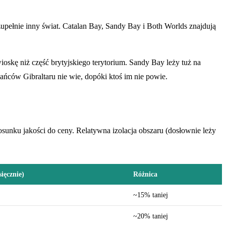
m zupełnie inny świat. Catalan Bay, Sandy Bay i Both Worlds znajdują
skę niż część brytyjskiego terytorium. Sandy Bay leży tuż na
ańców Gibraltaru nie wie, dopóki ktoś im nie powie.
osunku jakości do ceny. Relatywna izolacja obszaru (dosłownie leży
ięcznie)
Różnica
~15% taniej
~20% taniej