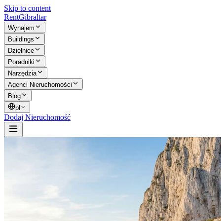
Skip to content
Rent
Gibraltar
Wynajem
Buildings
Dzielnice
Poradniki
Narzędzia
Agenci Nieruchomości
Blog
pl
Dodaj Nieruchomość