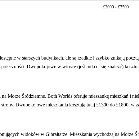
£2000 - £3500
ępne w starszych budynkach, ale są rzadkie i szybko znikają pocztą pa
 społeczności. Dwupokojowe w wiosce (jeśli uda ci się znaleźć) koszt
 na Morze Śródziemne. Both Worlds oferuje mieszankę mieszkań i ni
strony. Dwupokojowe mieszkania kosztują tutaj £1300 do £1800, w zal
j imponujących widoków w Gibraltarze. Mieszkania wychodzą na Morze