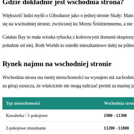
Gdzie dokładnie jest wschodnia strona?
Większość ludzi myśli o Gibraltarze jako o jednej stronie Skały: Main
się na wschodniej stronie, zwróconej ku Morzu Śródziemnemu, a nie Z
Catalan Bay to mała wioska rybacka z kolorowymi domami skupionymi
południe od niej. Both Worlds to osiedle mieszkaniowe dalej na półn
Rynek najmu na wschodniej stronie
Wschodnia strona ma mniej nieruchomości na wynajem niż zachodnia st
za górą) oznacza, że właściciele nie mogą naliczać premii za marinę 
Typ nieruchomości
Wschodnia stron
Kawalerka / 1-pokojowe
£900 - £1300
2-pokojowe mieszkanie
£1200 - £1800