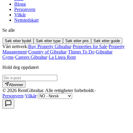
Blogg
Personvern
Vilkår
Nettstedskart
Se alle
Søk etter bydel
Søk etter type
Søk etter pris
Søk etter guide
Vårt nettverk:
Buy Property Gibraltar
·
Properties for Sale
·
Property
Management
·
Country of Gibraltar
·
Things To Do
·
Gibraltar
Gyms
·
Careers Gibraltar
·
La Linea Rent
Hold deg oppdatert
Abonner
©
2026
RentGibraltar
.
Alle rettigheter forbeholdt.
·
Personvern
·
Vilkår
·