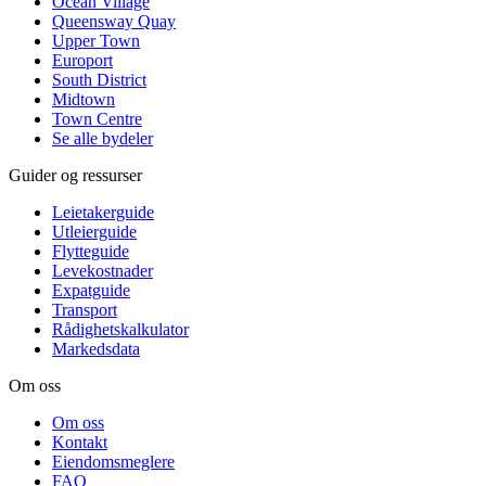
Ocean Village
Queensway Quay
Upper Town
Europort
South District
Midtown
Town Centre
Se alle bydeler
Guider og ressurser
Leietakerguide
Utleierguide
Flytteguide
Levekostnader
Expatguide
Transport
Rådighetskalkulator
Markedsdata
Om oss
Om oss
Kontakt
Eiendomsmeglere
FAQ