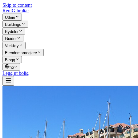
Skip to content
Rent
Gibraltar
Utleie
Buildings
Bydeler
Guider
Verktøy
Eiendomsmeglere
Blogg
no
Legg ut bolig