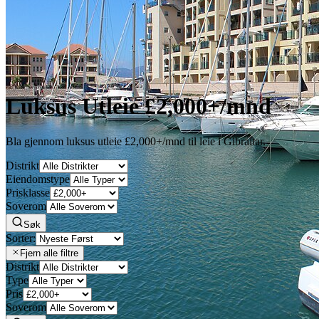
Luksus Utleie £2,000+/mnd
Bla gjennom luksus utleie £2,000+/mnd til leie i Gibraltar.
Distrikt
Eiendomstype
Prisklasse
Soverom
Søk
Sorter:
Fjern alle filtre
Distrikt
Type
Pris
Soverom