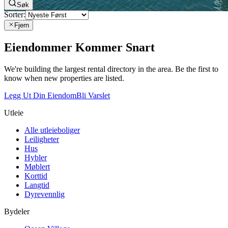
Søk
Sorter:
Fjern
Eiendommer Kommer Snart
We're building the largest rental directory in the area. Be the first to
know when new properties are listed.
Legg Ut Din Eiendom
Bli Varslet
Utleie
Alle utleieboliger
Leiligheter
Hus
Hybler
Møblert
Korttid
Langtid
Dyrevennlig
Bydeler