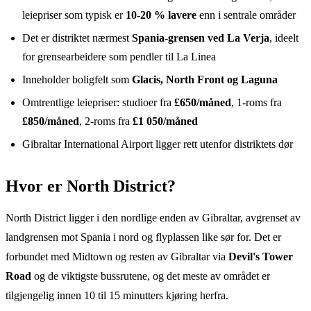
leiepriser som typisk er
10-20 % lavere
enn i sentrale områder
Det er distriktet nærmest
Spania-grensen ved La Verja
, ideelt
for grensearbeidere som pendler til La Linea
Inneholder boligfelt som
Glacis, North Front og Laguna
Omtrentlige leiepriser: studioer fra
£650/måned
, 1-roms fra
£850/måned
, 2-roms fra
£1 050/måned
Gibraltar International Airport ligger rett utenfor distriktets dør
Hvor er North District?
North District ligger i den nordlige enden av Gibraltar, avgrenset av
landgrensen mot Spania i nord og flyplassen like sør for. Det er
forbundet med Midtown og resten av Gibraltar via
Devil's Tower
Road
og de viktigste bussrutene, og det meste av området er
tilgjengelig innen 10 til 15 minutters kjøring herfra.