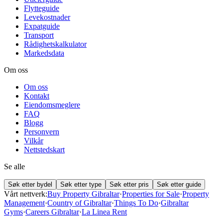
Flytteguide
Levekostnader
Expatguide
Transport
Rådighetskalkulator
Markedsdata
Om oss
Om oss
Kontakt
Eiendomsmeglere
FAQ
Blogg
Personvern
Vilkår
Nettstedskart
Se alle
Søk etter bydel
Søk etter type
Søk etter pris
Søk etter guide
Vårt nettverk:
Buy Property Gibraltar
·
Properties for Sale
·
Property
Management
·
Country of Gibraltar
·
Things To Do
·
Gibraltar
Gyms
·
Careers Gibraltar
·
La Linea Rent