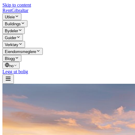
Skip to content
Rent
Gibraltar
Utleie
Buildings
Bydeler
Guider
Verktøy
Eiendomsmeglere
Blogg
no
Legg ut bolig