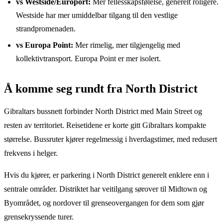
vs Westside/Europort:
Mer fellesskapsfølelse, generelt roligere.
Westside har mer umiddelbar tilgang til den vestlige
strandpromenaden.
vs Europa Point:
Mer rimelig, mer tilgjengelig med
kollektivtransport. Europa Point er mer isolert.
Å komme seg rundt fra North District
Gibraltars bussnett forbinder North District med Main Street og
resten av territoriet. Reisetidene er korte gitt Gibraltars kompakte
størrelse. Bussruter kjører regelmessig i hverdagstimer, med redusert
frekvens i helger.
Hvis du kjører, er parkering i North District generelt enklere enn i
sentrale områder. Distriktet har veitilgang sørover til Midtown og
Byområdet, og nordover til grenseovergangen for dem som gjør
grensekryssende turer.