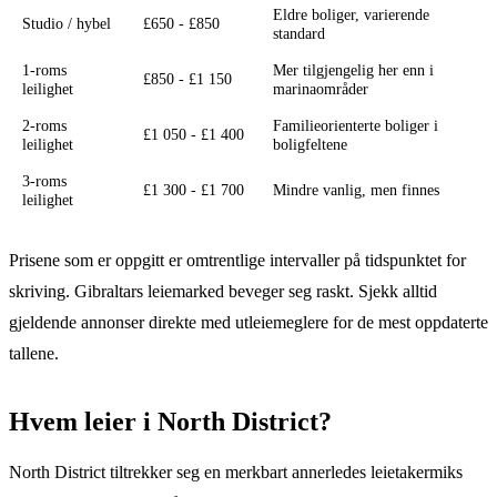
Eldre boliger, varierende
Studio / hybel
£650 - £850
standard
1-roms
Mer tilgjengelig her enn i
£850 - £1 150
leilighet
marinaområder
2-roms
Familieorienterte boliger i
£1 050 - £1 400
leilighet
boligfeltene
3-roms
£1 300 - £1 700
Mindre vanlig, men finnes
leilighet
Prisene som er oppgitt er omtrentlige intervaller på tidspunktet for
skriving. Gibraltars leiemarked beveger seg raskt. Sjekk alltid
gjeldende annonser direkte med utleiemeglere for de mest oppdaterte
tallene.
Hvem leier i North District?
North District tiltrekker seg en merkbart annerledes leietakermiks