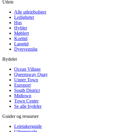
Utleie
Alle utleieboliger
Leiligheter
Hus
Hybler
Møblert
Korttid
Langtid
Dyrevennlig
Bydeler
Ocean Village
Queensway Quay
Upper Town
Europort
South District
Midtown
Town Centre
Se alle bydeler
Guider og ressurser
Leietakerguide
Utleierguide