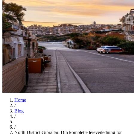
Home
/
Blog
/
/
North District Gibraltar: Din komplette leieveiledning for