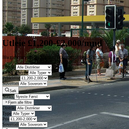
Utleie £1,200-£2,000/mnd
Bla gjennom utleie £1,200-£2,000/mnd til leie i Gibraltar.
Distrikt
Eiendomstype
Prisklasse
Soverom
Søk
Sorter:
Fjern alle filtre
Distrikt
Type
Pris
Soverom