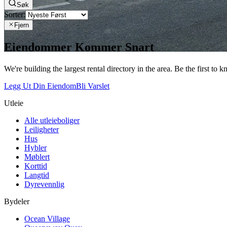
Søk
Sorter:
Fjern
Eiendommer Kommer Snart
We're building the largest rental directory in the area. Be the first to
Legg Ut Din Eiendom
Bli Varslet
Utleie
Alle utleieboliger
Leiligheter
Hus
Hybler
Møblert
Korttid
Langtid
Dyrevennlig
Bydeler
Ocean Village