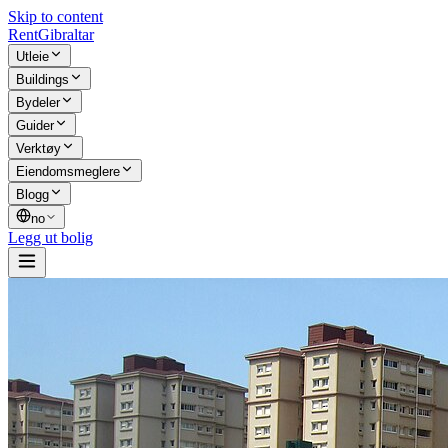
Skip to content
Rent
Gibraltar
Utleie
Buildings
Bydeler
Guider
Verktøy
Eiendomsmeglere
Blogg
no
Legg ut bolig