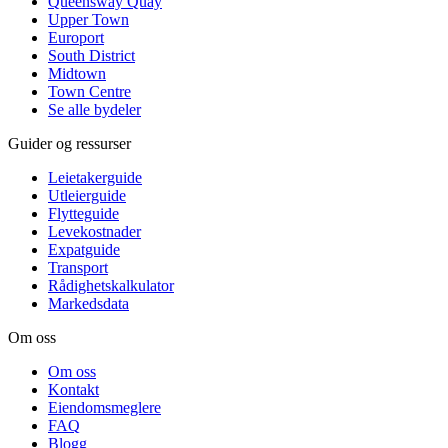
Queensway Quay
Upper Town
Europort
South District
Midtown
Town Centre
Se alle bydeler
Guider og ressurser
Leietakerguide
Utleierguide
Flytteguide
Levekostnader
Expatguide
Transport
Rådighetskalkulator
Markedsdata
Om oss
Om oss
Kontakt
Eiendomsmeglere
FAQ
Blogg