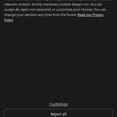
Marktgegevens
relevant content. Strictly necessary cookies always run. You can
accept all, reject non-essential, or customize your choices. You can
Over Ons
change your decision any time from the footer.
Read our Privacy
Policy
Over Ons
Contact
Makelaars
FAQ
Blog
Privacy
Voorwaarden
Sitemap
Alles bekijken
Zoek op Wijk
Zoek op Type
Zoek op Prijs
Zoek op Gids
Ons Netwerk:
Buy Property Gibraltar
·
Properties for Sale
·
Property
Management
·
Country of Gibraltar
·
Things To Do
·
Gibraltar
Gyms
·
Careers Gibraltar
·
La Linea Rent
Blijf op de hoogte
Customize
Abonneren
Reject all
©
2026
RentGibraltar
.
Alle rechten voorbehouden.
·