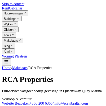
Skip to content
Rent
Gibraltar
Huurwoningen
Buildings
Wijken
Gidsen
Tools
Makelaars
Blog
nl
Woning Plaatsen
Home
/
Makelaars
/
RCA Properties
RCA Properties
Full-service vastgoedbedrijf gevestigd in Queensway Quay Marina.
Verkoop & Verhuur
Website Bezoeken
+350 200 63654
info@rcagibraltar.com