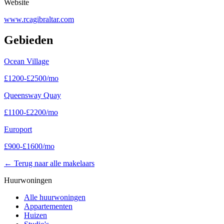
Website
www.rcagibraltar.com
Gebieden
Ocean Village
£
1200
-
£
2500
/mo
Queensway Quay
£
1100
-
£
2200
/mo
Europort
£
900
-
£
1600
/mo
←
Terug naar alle makelaars
Huurwoningen
Alle huurwoningen
Appartementen
Huizen