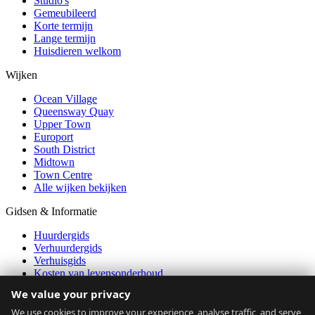
Studio's
Gemeubileerd
Korte termijn
Lange termijn
Huisdieren welkom
Wijken
Ocean Village
Queensway Quay
Upper Town
Europort
South District
Midtown
Town Centre
Alle wijken bekijken
Gidsen & Informatie
Huurdergids
Verhuurdergids
Verhuisgids
Kosten van levensonderhoud
Expatgids
We value your privacy
Vervoer
Betaalbaarheidscalculator
We use cookies to improve your experience, analyse traffic, and serve