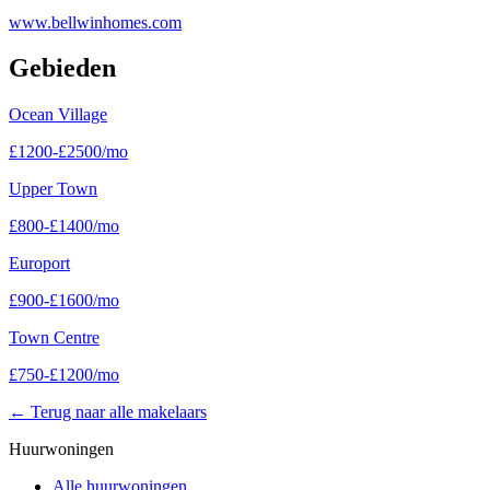
www.bellwinhomes.com
Gebieden
Ocean Village
£
1200
-
£
2500
/mo
Upper Town
£
800
-
£
1400
/mo
Europort
£
900
-
£
1600
/mo
Town Centre
£
750
-
£
1200
/mo
←
Terug naar alle makelaars
Huurwoningen
Alle huurwoningen