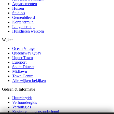
Appartementen
Huizen
Studio's
Gemeubileerd
Korte termijn
Lange termijn
Huisdieren welkom
Wijken
Ocean Village
Queensway Quay
Upper Town
Europort
South District
Midtown
Town Centre
Alle wijken bekijken
Gidsen & Informatie
Huurdergids
Verhuurdergids
Verhuisgids
Kosten van levensonderhoud