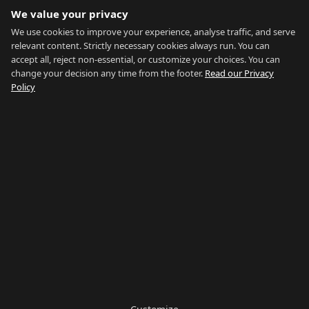
Expatgids
We value your privacy
Vervoer
Betaalbaarheidscalculator
We use cookies to improve your experience, analyse traffic, and serve
Marktgegevens
relevant content. Strictly necessary cookies always run. You can
accept all, reject non-essential, or customize your choices. You can
Over Ons
change your decision any time from the footer.
Read our Privacy
Policy
Over Ons
Contact
Makelaars
FAQ
Blog
Privacy
Voorwaarden
Sitemap
Alles bekijken
Zoek op Wijk
Zoek op Type
Zoek op Prijs
Zoek op Gids
Ons Netwerk:
Buy Property Gibraltar
·
Properties for Sale
·
Property
Management
·
Country of Gibraltar
·
Things To Do
·
Gibraltar
Gyms
·
Careers Gibraltar
·
La Linea Rent
Blijf op de hoogte