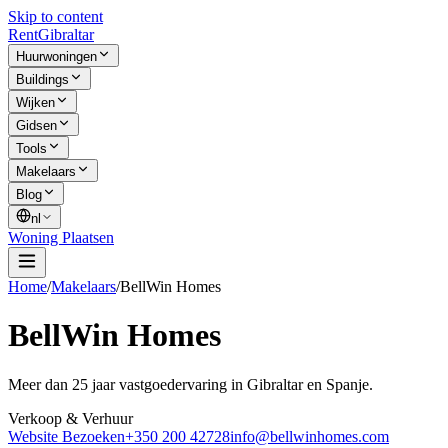
Skip to content
Rent
Gibraltar
Huurwoningen
Buildings
Wijken
Gidsen
Tools
Makelaars
Blog
nl
Woning Plaatsen
Home
/
Makelaars
/
BellWin Homes
BellWin Homes
Meer dan 25 jaar vastgoedervaring in Gibraltar en Spanje.
Verkoop & Verhuur
Website Bezoeken
+350 200 42728
info@bellwinhomes.com