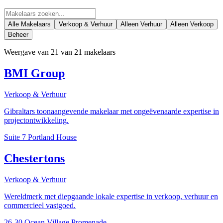
Alle Makelaars
Verkoop & Verhuur
Alleen Verhuur
Alleen Verkoop
Beheer
Weergave van
21
van
21
makelaars
BMI Group
Verkoop & Verhuur
Gibraltars toonaangevende makelaar met ongeëvenaarde expertise in
projectontwikkeling.
Suite 7 Portland House
Chestertons
Verkoop & Verhuur
Wereldmerk met diepgaande lokale expertise in verkoop, verhuur en
commercieel vastgoed.
26-30 Ocean Village Promenade