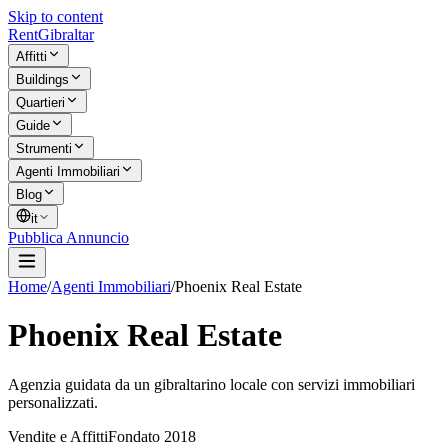
Skip to content
Rent
Gibraltar
Affitti
Buildings
Quartieri
Guide
Strumenti
Agenti Immobiliari
Blog
it
Pubblica Annuncio
Home
/
Agenti Immobiliari
/
Phoenix Real Estate
Phoenix Real Estate
Agenzia guidata da un gibraltarino locale con servizi immobiliari
personalizzati.
Vendite e Affitti
Fondato
2018