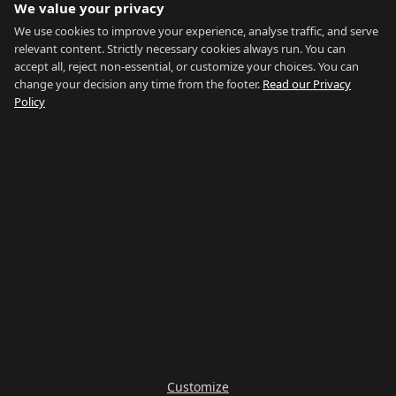
We value your privacy
Calcolatore accessibilità
Dati di Mercato
We use cookies to improve your experience, analyse traffic, and serve
relevant content. Strictly necessary cookies always run. You can
Chi Siamo
accept all, reject non-essential, or customize your choices. You can
change your decision any time from the footer.
Read our Privacy
Chi Siamo
Policy
Contatti
Agenti Immobiliari
Domande Frequenti
Blog
Privacy
Termini
Mappa del Sito
Vedi tutto
Cerca per Quartiere
Cerca per Tipo
Cerca per Prezzo
Cerca per Guida
La Nostra Rete:
Buy Property Gibraltar
·
Properties for Sale
·
Property
Management
·
Country of Gibraltar
·
Things To Do
·
Gibraltar
Gyms
·
Careers Gibraltar
·
La Linea Rent
Rimani aggiornato
Customize