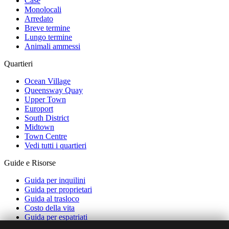
Case
Monolocali
Arredato
Breve termine
Lungo termine
Animali ammessi
Quartieri
Ocean Village
Queensway Quay
Upper Town
Europort
South District
Midtown
Town Centre
Vedi tutti i quartieri
Guide e Risorse
Guida per inquilini
Guida per proprietari
Guida al trasloco
Costo della vita
Guida per espatriati
Trasporti