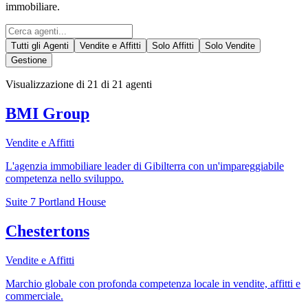
immobiliare.
Tutti gli Agenti
Vendite e Affitti
Solo Affitti
Solo Vendite
Gestione
Visualizzazione di
21
di
21
agenti
BMI Group
Vendite e Affitti
L'agenzia immobiliare leader di Gibilterra con un'impareggiabile
competenza nello sviluppo.
Suite 7 Portland House
Chestertons
Vendite e Affitti
Marchio globale con profonda competenza locale in vendite, affitti e
commerciale.