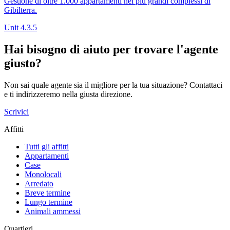
Gestione di oltre 1.000 appartamenti nei più grandi complessi di
Gibilterra.
Unit 4.3.5
Hai bisogno di aiuto per trovare l'agente
giusto?
Non sai quale agente sia il migliore per la tua situazione? Contattaci
e ti indirizzeremo nella giusta direzione.
Scrivici
Affitti
Tutti gli affitti
Appartamenti
Case
Monolocali
Arredato
Breve termine
Lungo termine
Animali ammessi
Quartieri