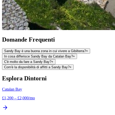
Domande Frequenti
Sandy Bay è una buona zona in cui vivere a Gibilterra?
+
In cosa differisce Sandy Bay da Catalan Bay?
+
C'è molto da fare a Sandy Bay?
+
Com'è la disponibilità di affitti a Sandy Bay?
+
Esplora Dintorni
Catalan Bay
£
1,200
–
£
2,000
/mo