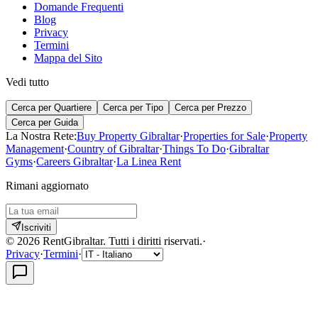
Domande Frequenti
Blog
Privacy
Termini
Mappa del Sito
Vedi tutto
Cerca per Quartiere
Cerca per Tipo
Cerca per Prezzo
Cerca per Guida
La Nostra Rete:
Buy Property Gibraltar
·
Properties for Sale
·
Property
Management
·
Country of Gibraltar
·
Things To Do
·
Gibraltar
Gyms
·
Careers Gibraltar
·
La Linea Rent
Rimani aggiornato
Iscriviti
©
2026
RentGibraltar
.
Tutti i diritti riservati.
·
Privacy
·
Termini
·