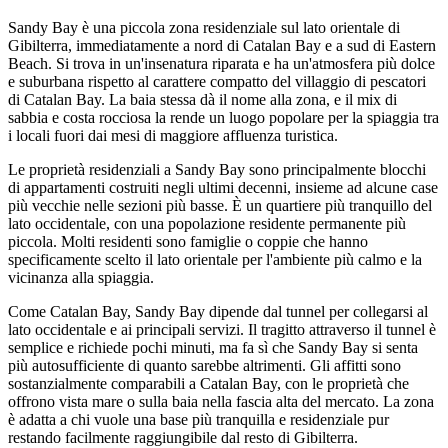
Sandy Bay è una piccola zona residenziale sul lato orientale di
Gibilterra, immediatamente a nord di Catalan Bay e a sud di Eastern
Beach. Si trova in un'insenatura riparata e ha un'atmosfera più dolce
e suburbana rispetto al carattere compatto del villaggio di pescatori
di Catalan Bay. La baia stessa dà il nome alla zona, e il mix di
sabbia e costa rocciosa la rende un luogo popolare per la spiaggia tra
i locali fuori dai mesi di maggiore affluenza turistica.
Le proprietà residenziali a Sandy Bay sono principalmente blocchi
di appartamenti costruiti negli ultimi decenni, insieme ad alcune case
più vecchie nelle sezioni più basse. È un quartiere più tranquillo del
lato occidentale, con una popolazione residente permanente più
piccola. Molti residenti sono famiglie o coppie che hanno
specificamente scelto il lato orientale per l'ambiente più calmo e la
vicinanza alla spiaggia.
Come Catalan Bay, Sandy Bay dipende dal tunnel per collegarsi al
lato occidentale e ai principali servizi. Il tragitto attraverso il tunnel è
semplice e richiede pochi minuti, ma fa sì che Sandy Bay si senta
più autosufficiente di quanto sarebbe altrimenti. Gli affitti sono
sostanzialmente comparabili a Catalan Bay, con le proprietà che
offrono vista mare o sulla baia nella fascia alta del mercato. La zona
è adatta a chi vuole una base più tranquilla e residenziale pur
restando facilmente raggiungibile dal resto di Gibilterra.