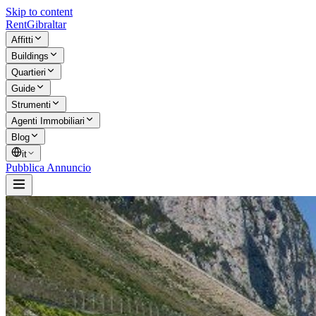
Skip to content
Rent
Gibraltar
Affitti
Buildings
Quartieri
Guide
Strumenti
Agenti Immobiliari
Blog
it
Pubblica Annuncio