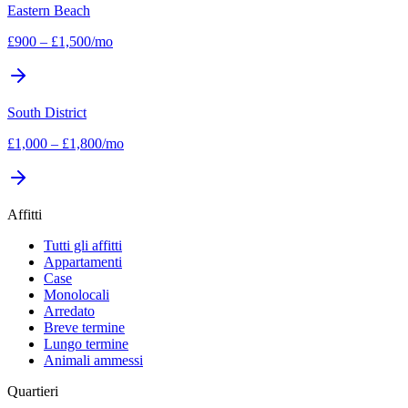
Eastern Beach
£
900
–
£
1,500
/mo
South District
£
1,000
–
£
1,800
/mo
Affitti
Tutti gli affitti
Appartamenti
Case
Monolocali
Arredato
Breve termine
Lungo termine
Animali ammessi
Quartieri