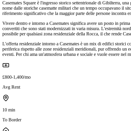
Casemates Square è l'ingresso storico settentrionale di Gibilterra, una 
nome dalle storiche casematte militari che un tempo occupavano il sito, 
riferimento significativo che la maggior parte delle persone incontra e
Vivere dentro e intorno a Casemates significa avere un posto in prima fil
convertiti che sono stati modernizzati in varia misura. L'estremità nord
possibile per qualsiasi zona residenziale della Rocca, il che rende Casem
L'offerta residenziale intorno a Casemates è un mix di edifici storici co
periferica rispetto alle zone residenziali meridionali, pur offrendo un e
eventi. Per chi ama un'atmosfera urbana e sociale e vuole essere nel 
£800-1,400/mo
Avg Rent
10 min
To Border