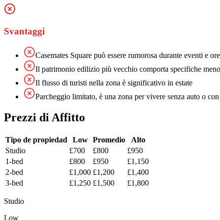
Svantaggi
Casemates Square può essere rumorosa durante eventi e ore
Il patrimonio edilizio più vecchio comporta specifiche men
Il flusso di turisti nella zona è significativo in estate
Parcheggio limitato, è una zona per vivere senza auto o con
Prezzi di Affitto
Tipo de propiedad
Low
Promedio
Alto
Studio
£700
£800
£950
1-bed
£800
£950
£1,150
2-bed
£1,000
£1,200
£1,400
3-bed
£1,250
£1,500
£1,800
Studio
Low