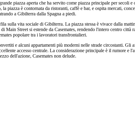
grande piazza aperta che ha servito come piazza principale per secoli e o
la piazza è contornata da ristoranti, caffè e bar, e ospita mercati, conce
ntrando a Gibilterra dalla Spagna a piedi.
a sulla vita sociale di Gibilterra. La piazza stessa è vivace dalla mattina 
 di Main Street si estende da Casemates, rendendo l'intero centro città ra
ates popolare tra i lavoratori transfrontalieri.
nvertiti e alcuni appartamenti più moderni nelle strade circostanti. Gli af
ccellente accesso centrale. La considerazione principale è il rumore e l'a
mezzo dell'azione, Casemates non delude.