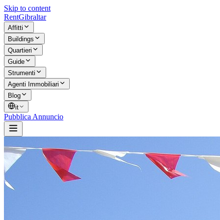
Skip to content
Rent
Gibraltar
Affitti
Buildings
Quartieri
Guide
Strumenti
Agenti Immobiliari
Blog
it
Pubblica Annuncio