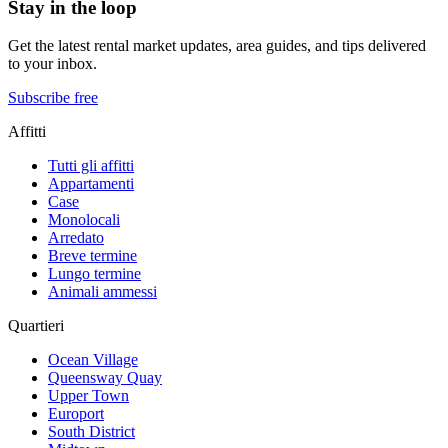
Stay in the loop
Get the latest rental market updates, area guides, and tips delivered
to your inbox.
Subscribe free
Affitti
Tutti gli affitti
Appartamenti
Case
Monolocali
Arredato
Breve termine
Lungo termine
Animali ammessi
Quartieri
Ocean Village
Queensway Quay
Upper Town
Europort
South District