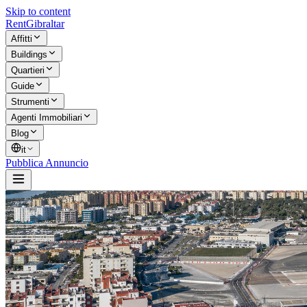
Skip to content
Rent
Gibraltar
Affitti
Buildings
Quartieri
Guide
Strumenti
Agenti Immobiliari
Blog
it
Pubblica Annuncio