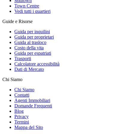
Midtown
Town Centre
Vedi tutti i quartieri
Guide e Risorse
Guida per inquilini
Guida per proprietari
Guida al trasloco
Costo della vita
Guida per espatriati
Trasporti
Calcolatore accessibilità
Dati di Mercato
Chi Siamo
Chi Siamo
Contatti
Agenti Immobiliari
Domande Frequenti
Blog
Privacy
Termini
Mappa del Sito