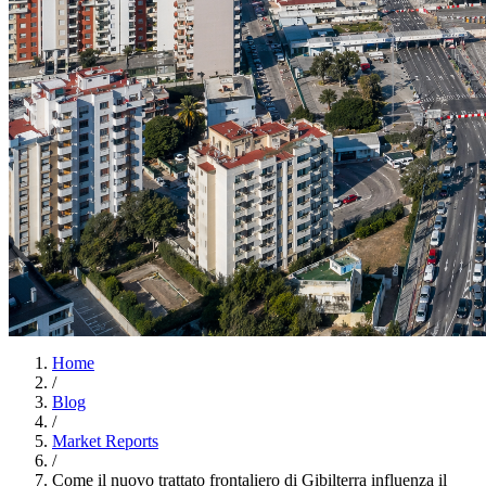
Home
/
Blog
/
Market Reports
/
Come il nuovo trattato frontaliero di Gibilterra influenza il