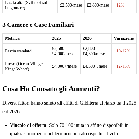
Fascia alta (Sviluppi sul
£2,500/mese
£2,800/mese
+12%
lungomare)
3 Camere e Case Familiari
Metrica
2025
2026
Variazione
£2,500-
£2,800-
Fascia standard
+10-12%
£4,000/mese
£4,500/mese
Lusso (Ocean Village,
£4,000+/mese
£4,500+/mese
+12-15%
Kings Wharf)
Cosa Ha Causato gli Aumenti?
Diversi fattori hanno spinto gli affitti di Gibilterra al rialzo tra il 2025
e il 2026:
Vincolo di offerta:
Solo 70-100 unità in affitto disponibili in
qualsiasi momento nel territorio, in calo rispetto a livelli