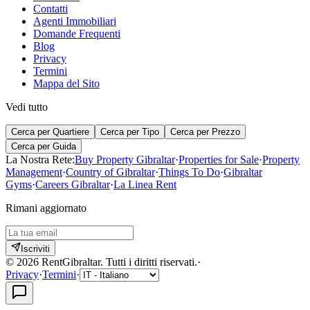
Contatti
Agenti Immobiliari
Domande Frequenti
Blog
Privacy
Termini
Mappa del Sito
Vedi tutto
Cerca per Quartiere
Cerca per Tipo
Cerca per Prezzo
Cerca per Guida
La Nostra Rete:
Buy Property Gibraltar
·
Properties for Sale
·
Property
Management
·
Country of Gibraltar
·
Things To Do
·
Gibraltar
Gyms
·
Careers Gibraltar
·
La Linea Rent
Rimani aggiornato
Iscriviti
©
2026
RentGibraltar
.
Tutti i diritti riservati.
·
Privacy
·
Termini
·