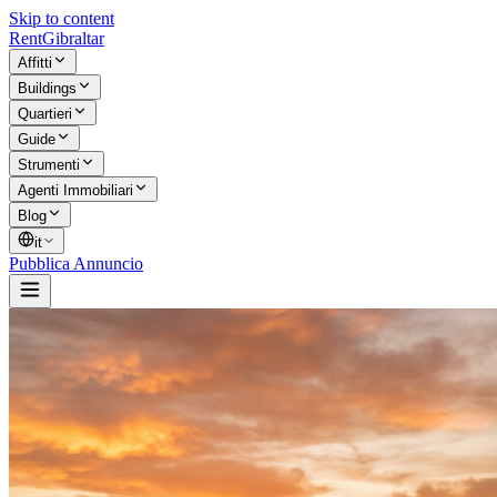
Skip to content
Rent
Gibraltar
Affitti
Buildings
Quartieri
Guide
Strumenti
Agenti Immobiliari
Blog
it
Pubblica Annuncio