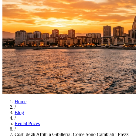
Home
/
Blog
/
Rental Prices
/
Costi degli Affitti a Gibilterra: Come Sono Cambiati i Prezzi