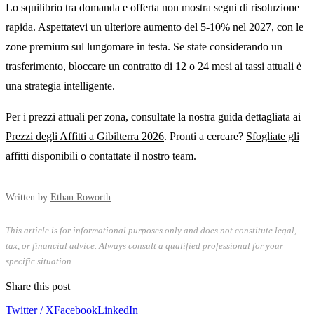
Lo squilibrio tra domanda e offerta non mostra segni di risoluzione
rapida. Aspettatevi un ulteriore aumento del 5-10% nel 2027, con le
zone premium sul lungomare in testa. Se state considerando un
trasferimento, bloccare un contratto di 12 o 24 mesi ai tassi attuali è
una strategia intelligente.
Per i prezzi attuali per zona, consultate la nostra guida dettagliata ai
Prezzi degli Affitti a Gibilterra 2026
. Pronti a cercare?
Sfogliate gli
affitti disponibili
o
contattate il nostro team
.
Written by
Ethan Roworth
This article is for informational purposes only and does not constitute legal,
tax, or financial advice. Always consult a qualified professional for your
specific situation.
Share this post
Twitter / X
Facebook
LinkedIn