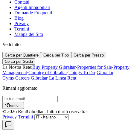
Contatti
Agenti Immobiliari
Domande Frequenti
Blog
Privacy
Termini
Mappa del Sito
Vedi tutto
Cerca per Quartiere
Cerca per Tipo
Cerca per Prezzo
Cerca per Guida
La Nostra Rete:
Buy Property Gibraltar
·
Properties for Sale
·
Property
Management
·
Country of Gibraltar
·
Things To Do
·
Gibraltar
Gyms
·
Careers Gibraltar
·
La Linea Rent
Rimani aggiornato
Iscriviti
©
2026
RentGibraltar
.
Tutti i diritti riservati.
·
Privacy
·
Termini
·