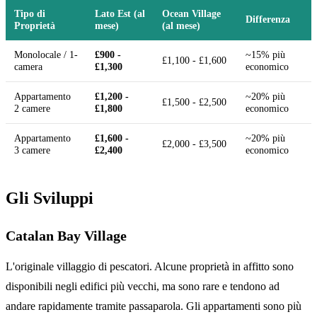
Tipo di
Lato Est (al
Ocean Village
Differenza
Proprietà
mese)
(al mese)
Monolocale / 1-
£900 -
~15% più
£1,100 - £1,600
camera
£1,300
economico
Appartamento
£1,200 -
~20% più
£1,500 - £2,500
2 camere
£1,800
economico
Appartamento
£1,600 -
~20% più
£2,000 - £3,500
3 camere
£2,400
economico
Gli Sviluppi
Catalan Bay Village
L'originale villaggio di pescatori. Alcune proprietà in affitto sono
disponibili negli edifici più vecchi, ma sono rare e tendono ad
andare rapidamente tramite passaparola. Gli appartamenti sono più