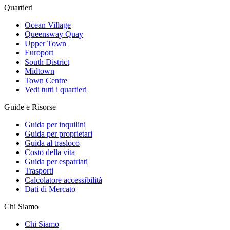
Quartieri
Ocean Village
Queensway Quay
Upper Town
Europort
South District
Midtown
Town Centre
Vedi tutti i quartieri
Guide e Risorse
Guida per inquilini
Guida per proprietari
Guida al trasloco
Costo della vita
Guida per espatriati
Trasporti
Calcolatore accessibilità
Dati di Mercato
Chi Siamo
Chi Siamo