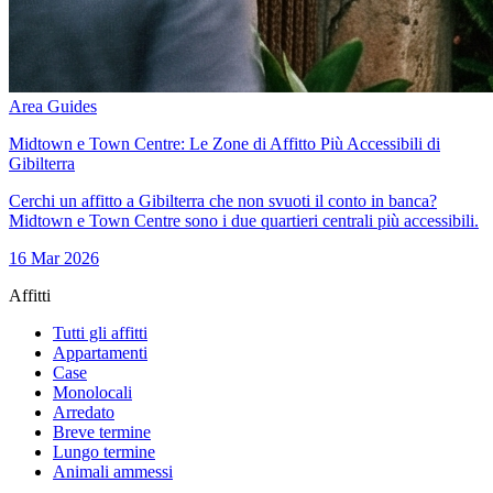
Area Guides
Midtown e Town Centre: Le Zone di Affitto Più Accessibili di
Gibilterra
Cerchi un affitto a Gibilterra che non svuoti il conto in banca?
Midtown e Town Centre sono i due quartieri centrali più accessibili.
16 Mar 2026
Affitti
Tutti gli affitti
Appartamenti
Case
Monolocali
Arredato
Breve termine
Lungo termine
Animali ammessi