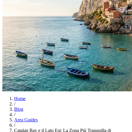
Home
/
Blog
/
Area Guides
/
Catalan Bay e il Lato Est: La Zona Più Tranquilla di