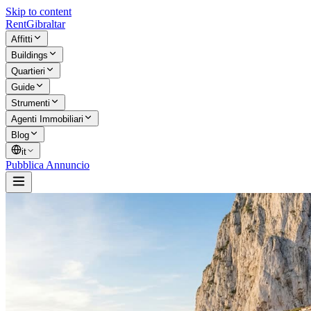
Skip to content
Rent
Gibraltar
Affitti
Buildings
Quartieri
Guide
Strumenti
Agenti Immobiliari
Blog
it
Pubblica Annuncio