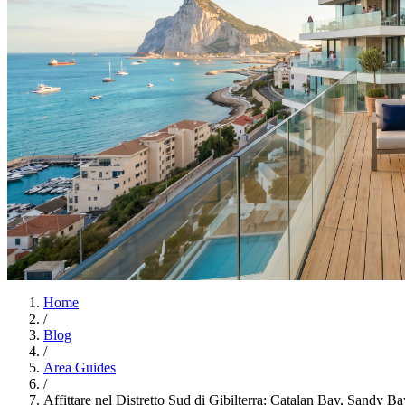
Home
/
Blog
/
Area Guides
/
Affittare nel Distretto Sud di Gibilterra: Catalan Bay, Sandy B