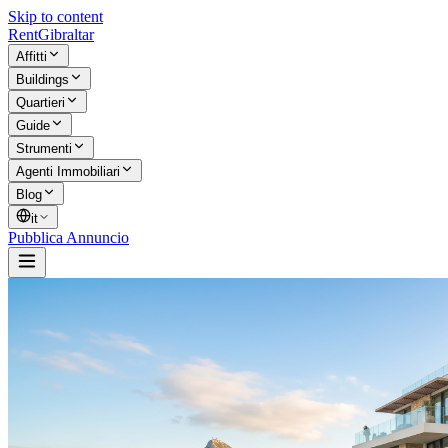
Skip to content
Rent
Gibraltar
Affitti
Buildings
Quartieri
Guide
Strumenti
Agenti Immobiliari
Blog
it
Pubblica Annuncio