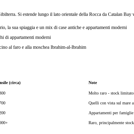
 Gibilterra. Si estende lungo il lato orientale della Rocca da Catalan Bay
prio, la sua spiaggia e un mix di case antiche e appartamenti moderni
chi di appartamenti moderni
icino al faro e alla moschea Ibrahim-al-Ibrahim
sile (circa)
Note
300
Molto raro - stock limitato
700
Quelli con vista sul mare ai
200
Appartamenti per famiglie
000+
Raro, principalmente stock