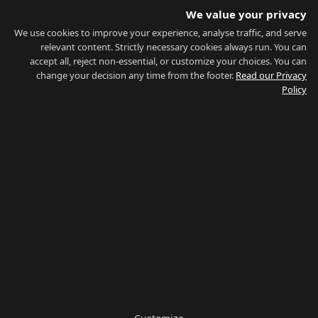
מדריך לתושבים
We value your privacy
תחבורה
מחשבון יכולת הרכישה
We use cookies to improve your experience, analyse traffic, and serve
נתוני שוק
relevant content. Strictly necessary cookies always run. You can
accept all, reject non-essential, or customize your choices. You can
אודות
change your decision any time from the footer.
Read our Privacy
Policy
אודות
צור קשר
סוכני נדל"ן
שאלות נפוצות
בלוג
פרטיות
תנאי שימוש
מפת אתר
צפה בהכל
חיפוש לפי שכונה
חיפוש לפי סוג
חיפוש לפי מחיר
חיפוש לפי מדריך
הרשת שלנו:
Property
·
Properties for Sale
·
Buy Property Gibraltar
Management
·
Country of Gibraltar
·
Things To Do
·
Gibraltar
Gyms
·
Careers Gibraltar
·
La Linea Rent
הישארו מעודכנים