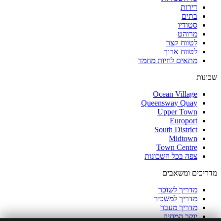
דירות
בתים
סטודיו
מרוהט
לטווח קצר
לטווח ארוך
מתאים לחיות מחמד
שכונות
Ocean Village
Queensway Quay
Upper Town
Europort
South District
Midtown
Town Centre
צפה בכל השכונות
מדריכים ומשאבים
מדריך לשוכר
מדריך למשכיר
מדריך מעבר
יוקר המחיה