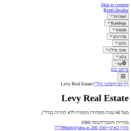
Skip to content
Rent
Gibraltar
השכרות
Buildings
שכונות
מדריכים
כלים
סוכני נדל"ן
בלוג
he
פרסם נכס
דף הבית
/
סוכני נדל"ן
/
Levy Real Estate
Levy Real Estate
מעל 60 שנות מומחיות מקומית ללא תחרות בנדל"ן.
מכירות והשכרות
נוסד
1960
בקרו באתר
+350 200 77789
info@slea.gi