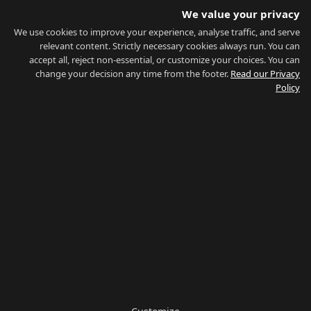
מדריך לתושבים
We value your privacy
תחבורה
מחשבון יכולת הרכישה
We use cookies to improve your experience, analyse traffic, and serve
נתוני שוק
relevant content. Strictly necessary cookies always run. You can
accept all, reject non-essential, or customize your choices. You can
אודות
change your decision any time from the footer.
Read our Privacy
Policy
אודות
צור קשר
סוכני נדל"ן
שאלות נפוצות
בלוג
פרטיות
תנאי שימוש
מפת אתר
צפה בהכל
חיפוש לפי שכונה
חיפוש לפי סוג
חיפוש לפי מחיר
חיפוש לפי מדריך
הרשת שלנו:
Property
·
Properties for Sale
·
Buy Property Gibraltar
Management
·
Country of Gibraltar
·
Things To Do
·
Gibraltar
Gyms
·
Careers Gibraltar
·
La Linea Rent
הישארו מעודכנים