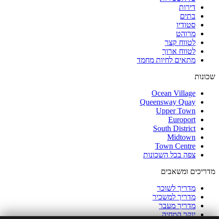
דירות
בתים
סטודיו
מרוהט
לטווח קצר
לטווח ארוך
מתאים לחיות מחמד
שכונות
Ocean Village
Queensway Quay
Upper Town
Europort
South District
Midtown
Town Centre
צפה בכל השכונות
מדריכים ומשאבים
מדריך לשוכר
מדריך למשכיר
מדריך מעבר
יוקר המחיה