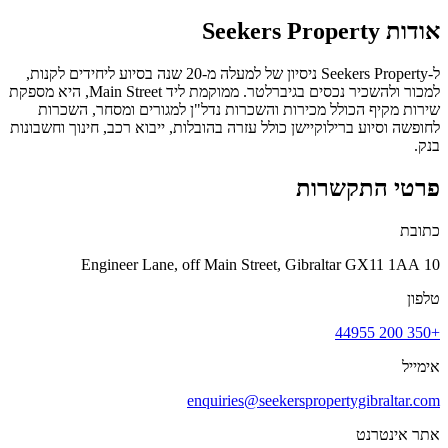
אודות
Seekers Property
ל-Seekers Property ניסיון של למעלה מ-20 שנה בסיוע ליחידים לקנות,
למכור ולהשכיר נכסים בגיברלטר. ממוקמת ליד Main Street, היא מספקת
שירות מקיף הכולל מכירות והשכרות נדל"ן למגורים ומסחר, השכרות
לחופשה וסיוע ברילוקיישן כולל עזרה בהובלות, ייבוא רכב, חינוך וחשבונות
בנק.
פרטי התקשרות
כתובת
10 Engineer Lane, off Main Street, Gibraltar GX11 1AA
טלפון
+350 200 44955
אימייל
enquiries@seekerspropertygibraltar.com
אתר אינטרנט