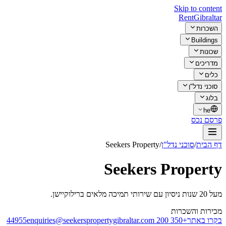
Skip to content
Rent
Gibraltar
השכרות
Buildings
שכונות
מדריכים
כלים
סוכני נדל"ן
בלוג
he
פרסם נכס
דף הבית
/
סוכני נדל"ן
/
Seekers Property
Seekers Property
מעל 20 שנות ניסיון עם שירותי תמיכה מלאים ברילוקיישן.
מכירות והשכרות
בקרו באתר
+350 200 44955
enquiries@seekerspropertygibraltar.com