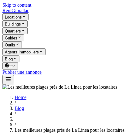
Skip to content
Rent
Gibraltar
Locations
Buildings
Quartiers
Guides
Outils
Agents Immobiliers
Blog
fr
Publier une annonce
Home
/
Blog
/
/
Les meilleures plages près de La Línea pour les locataires