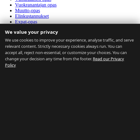
Vuokranantajan opas
Muutto-opas
Elinkustannukset
Expat-opas
Liikenne
We value your privacy
Kohtuuhintaisuuslaskuri
Markkinatiedot
We use cookies to improve your experience, analyse traffic, and serve
relevant content. Strictly necessary cookies always run. You can
Tietoa meistä
accept all, reject non-essential, or customize your choices. You can
change your decision any time from the footer.
Read our Privacy
Tietoa meistä
Policy
Yhteystiedot
Kiinteistönvälittäjät
UKK
Blogi
Tietosuoja
Käyttöehdot
Sivukartta
Selaa kaikkia
Selaa alueen mukaan
Selaa tyypin mukaan
Selaa hinnan mukaan
Selaa oppaan mukaan
Verkostomme:
Buy Property Gibraltar
·
Properties for Sale
·
Property
Management
·
Country of Gibraltar
·
Things To Do
·
Gibraltar