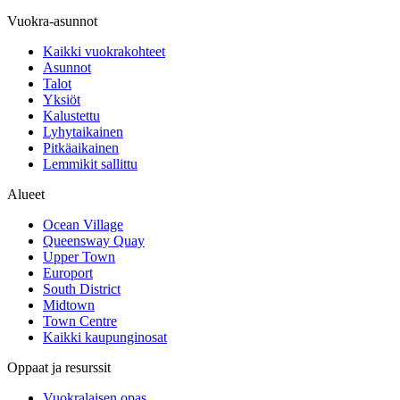
Vuokra-asunnot
Kaikki vuokrakohteet
Asunnot
Talot
Yksiöt
Kalustettu
Lyhytaikainen
Pitkäaikainen
Lemmikit sallittu
Alueet
Ocean Village
Queensway Quay
Upper Town
Europort
South District
Midtown
Town Centre
Kaikki kaupunginosat
Oppaat ja resurssit
Vuokralaisen opas