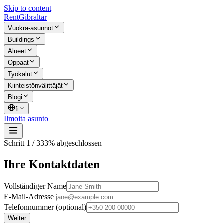
Skip to content
Rent
Gibraltar
Vuokra-asunnot
Buildings
Alueet
Oppaat
Työkalut
Kiinteistönvälittäjät
Blogi
fi
Ilmoita asunto
Schritt
1
/
3
33
%
abgeschlossen
Ihre Kontaktdaten
Vollständiger Name
E-Mail-Adresse
Telefonnummer (optional)
Weiter