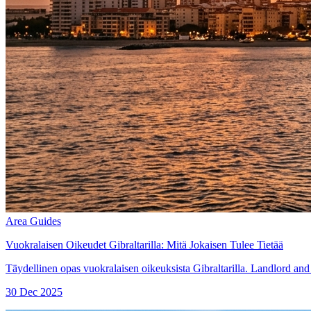
Area Guides
Vuokralaisen Oikeudet Gibraltarilla: Mitä Jokaisen Tulee Tietää
Täydellinen opas vuokralaisen oikeuksista Gibraltarilla. Landlord an
30 Dec 2025