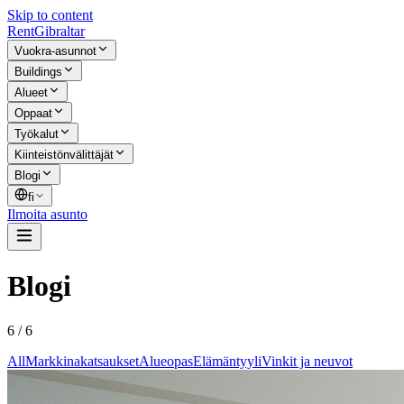
Skip to content
Rent
Gibraltar
Vuokra-asunnot
Buildings
Alueet
Oppaat
Työkalut
Kiinteistönvälittäjät
Blogi
fi
Ilmoita asunto
Blogi
6 / 6
All
Markkinakatsaukset
Alueopas
Elämäntyyli
Vinkit ja neuvot