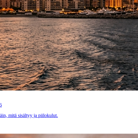
6
n, mitä sisältyy ja piilokulut.