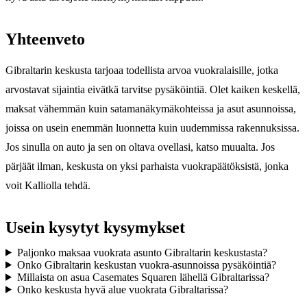
Yhteenveto
Gibraltarin keskusta tarjoaa todellista arvoa vuokralaisille, jotka
arvostavat sijaintia eivätkä tarvitse pysäköintiä. Olet kaiken keskellä,
maksat vähemmän kuin satamanäkymäkohteissa ja asut asunnoissa,
joissa on usein enemmän luonnetta kuin uudemmissa rakennuksissa.
Jos sinulla on auto ja sen on oltava ovellasi, katso muualta. Jos
pärjäät ilman, keskusta on yksi parhaista vuokrapäätöksistä, jonka
voit Kalliolla tehdä.
Usein kysytyt kysymykset
Paljonko maksaa vuokrata asunto Gibraltarin keskustasta?
Onko Gibraltarin keskustan vuokra-asunnoissa pysäköintiä?
Millaista on asua Casemates Squaren lähellä Gibraltarissa?
Onko keskusta hyvä alue vuokrata Gibraltarissa?