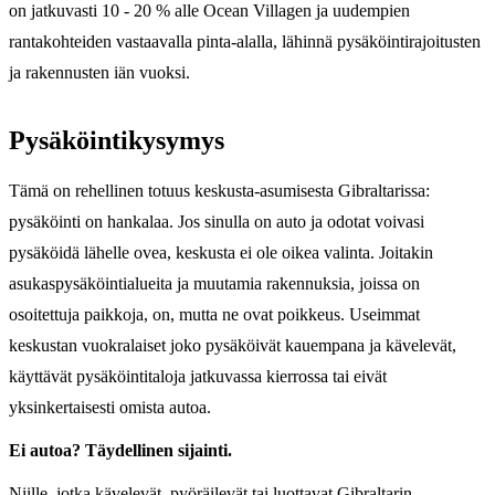
on jatkuvasti 10 - 20 % alle Ocean Villagen ja uudempien
rantakohteiden vastaavalla pinta-alalla, lähinnä pysäköintirajoitusten
ja rakennusten iän vuoksi.
Pysäköintikysymys
Tämä on rehellinen totuus keskusta-asumisesta Gibraltarissa:
pysäköinti on hankalaa. Jos sinulla on auto ja odotat voivasi
pysäköidä lähelle ovea, keskusta ei ole oikea valinta. Joitakin
asukaspysäköintialueita ja muutamia rakennuksia, joissa on
osoitettuja paikkoja, on, mutta ne ovat poikkeus. Useimmat
keskustan vuokralaiset joko pysäköivät kauempana ja kävelevät,
käyttävät pysäköintitaloja jatkuvassa kierrossa tai eivät
yksinkertaisesti omista autoa.
Ei autoa? Täydellinen sijainti.
Niille, jotka kävelevät, pyöräilevät tai luottavat Gibraltarin