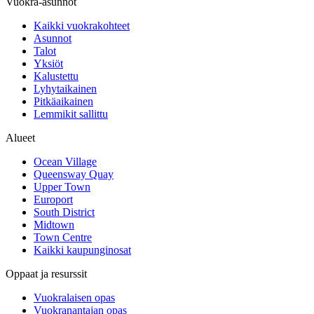
Vuokra-asunnot
Kaikki vuokrakohteet
Asunnot
Talot
Yksiöt
Kalustettu
Lyhytaikainen
Pitkäaikainen
Lemmikit sallittu
Alueet
Ocean Village
Queensway Quay
Upper Town
Europort
South District
Midtown
Town Centre
Kaikki kaupunginosat
Oppaat ja resurssit
Vuokralaisen opas
Vuokranantajan opas