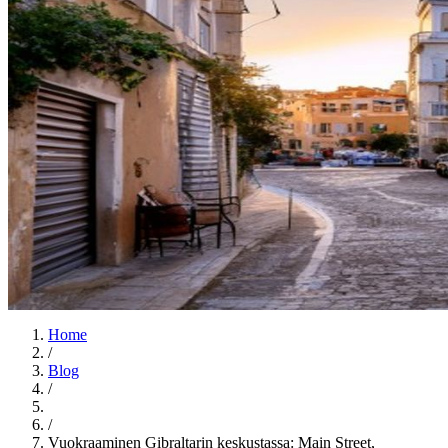
Home
/
Blog
/
/
Vuokraaminen Gibraltarin keskustassa: Main Street,