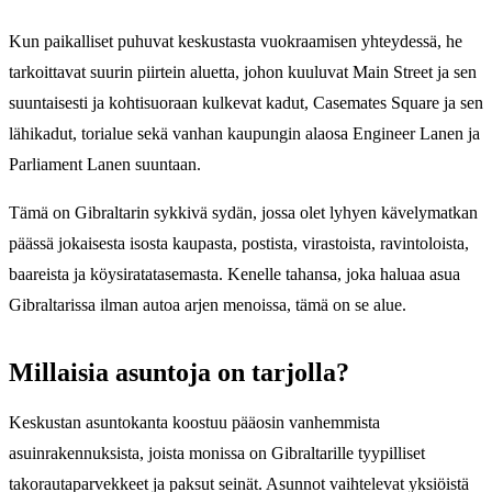
Kun paikalliset puhuvat keskustasta vuokraamisen yhteydessä, he
tarkoittavat suurin piirtein aluetta, johon kuuluvat Main Street ja sen
suuntaisesti ja kohtisuoraan kulkevat kadut, Casemates Square ja sen
lähikadut, torialue sekä vanhan kaupungin alaosa Engineer Lanen ja
Parliament Lanen suuntaan.
Tämä on Gibraltarin sykkivä sydän, jossa olet lyhyen kävelymatkan
päässä jokaisesta isosta kaupasta, postista, virastoista, ravintoloista,
baareista ja köysiratatasemasta. Kenelle tahansa, joka haluaa asua
Gibraltarissa ilman autoa arjen menoissa, tämä on se alue.
Millaisia asuntoja on tarjolla?
Keskustan asuntokanta koostuu pääosin vanhemmista
asuinrakennuksista, joista monissa on Gibraltarille tyypilliset
takorautaparvekkeet ja paksut seinät. Asunnot vaihtelevat yksiöistä