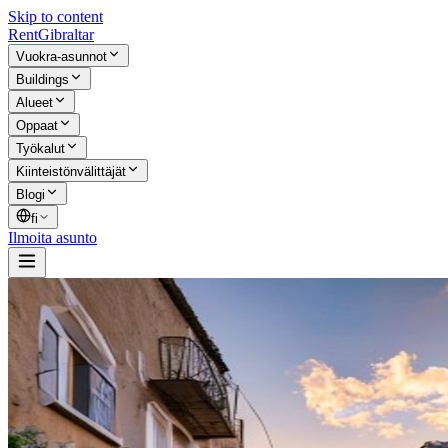
Skip to content
Rent
Gibraltar
Vuokra-asunnot
Buildings
Alueet
Oppaat
Työkalut
Kiinteistönvälittäjät
Blogi
fi
Ilmoita asunto