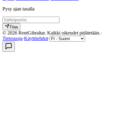
Pysy ajan tasalla
Tilaa
©
2026
RentGibraltar
.
Kaikki oikeudet pidätetään.
·
Tietosuoja
·
Käyttöehdot
·