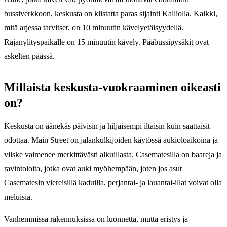
bussiverkkoon, keskusta on kiistatta paras sijainti Kalliolla. Kaikki,
mitä arjessa tarvitset, on 10 minuutin kävelyetäisyydellä.
Rajanylityspaikalle on 15 minuutin kävely. Pääbussipysäkit ovat
askelten päässä.
Millaista keskusta-vuokraaminen oikeasti
on?
Keskusta on äänekäs päivisin ja hiljaisempi iltaisin kuin saattaisit
odottaa. Main Street on jalankulkijoiden käytössä aukioloaikoina ja
vilske vaimenee merkittävästi alkuillasta. Casematesilla on baareja ja
ravintoloita, jotka ovat auki myöhempään, joten jos asut
Casematesin viereisillä kaduilla, perjantai- ja lauantai-illat voivat olla
meluisia.
Vanhemmissa rakennuksissa on luonnetta, mutta eristys ja