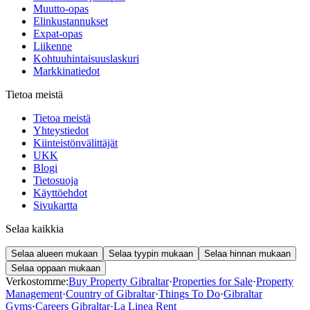
Muutto-opas
Elinkustannukset
Expat-opas
Liikenne
Kohtuuhintaisuuslaskuri
Markkinatiedot
Tietoa meistä
Tietoa meistä
Yhteystiedot
Kiinteistönvälittäjät
UKK
Blogi
Tietosuoja
Käyttöehdot
Sivukartta
Selaa kaikkia
Selaa alueen mukaan
Selaa tyypin mukaan
Selaa hinnan mukaan
Selaa oppaan mukaan
Verkostomme:
Buy Property Gibraltar
·
Properties for Sale
·
Property
Management
·
Country of Gibraltar
·
Things To Do
·
Gibraltar
Gyms
·
Careers Gibraltar
·
La Linea Rent