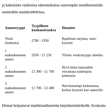
ja kaksioista vanhoissa rakennuksissa suurempiin monihuoneisiin
asuntoihin asuinkortteleissa.
Tyypillinen
Asuntotyyppi
Huomiot
kuukausivuokra
Yksiö
Rajallinen tarjonta, suuri
£700 - £950
(keskusta)
kysyntä
1
makuuhuoneen
£950 - £1 250
Yleisin vuokratyyppi alueella
asunto
2
Hyvä hinta-laatusuhde
makuuhuoneen
£1 300 - £1 700
verrattuna uudempiin
asunto
kohteisiin
3
Harvinaisempi keskustassa,
makuuhuoneen
£1 700 - £2 400
korkea kysyntä kun saatavilla
asunto
Hinnat heijastavat markkinatilannetta kirjoittamishetkellä. Keskusta