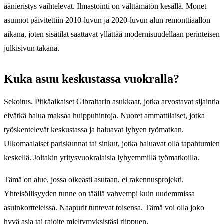
äänieristys vaihtelevat. Ilmastointi on välttämätön kesällä. Monet
asunnot päivitettiin 2010-luvun ja 2020-luvun alun remonttiaallon
aikana, joten sisätilat saattavat yllättää modernisuudellaan perinteisen
julkisivun takana.
Kuka asuu keskustassa vuokralla?
Sekoitus. Pitkäaikaiset Gibraltarin asukkaat, jotka arvostavat sijaintia
eivätkä halua maksaa huippuhintoja. Nuoret ammattilaiset, jotka
työskentelevät keskustassa ja haluavat lyhyen työmatkan.
Ulkomaalaiset pariskunnat tai sinkut, jotka haluavat olla tapahtumien
keskellä. Joitakin yritysvuokralaisia lyhyemmillä työmatkoilla.
Tämä on alue, jossa oikeasti asutaan, ei rakennusprojekti.
Yhteisöllisyyden tunne on täällä vahvempi kuin uudemmissa
asuinkortteleissa. Naapurit tuntevat toisensa. Tämä voi olla joko
hyvä asia tai rajoite mieltymyksistäsi riippuen.