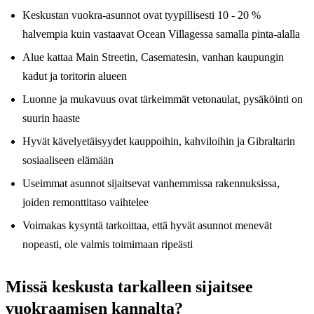
Keskustan vuokra-asunnot ovat tyypillisesti 10 - 20 %
halvempia kuin vastaavat Ocean Villagessa samalla pinta-alalla
Alue kattaa Main Streetin, Casematesin, vanhan kaupungin
kadut ja toritorin alueen
Luonne ja mukavuus ovat tärkeimmät vetonaulat, pysäköinti on
suurin haaste
Hyvät kävelyetäisyydet kauppoihin, kahviloihin ja Gibraltarin
sosiaaliseen elämään
Useimmat asunnot sijaitsevat vanhemmissa rakennuksissa,
joiden remonttitaso vaihtelee
Voimakas kysyntä tarkoittaa, että hyvät asunnot menevät
nopeasti, ole valmis toimimaan ripeästi
Missä keskusta tarkalleen sijaitsee
vuokraamisen kannalta?