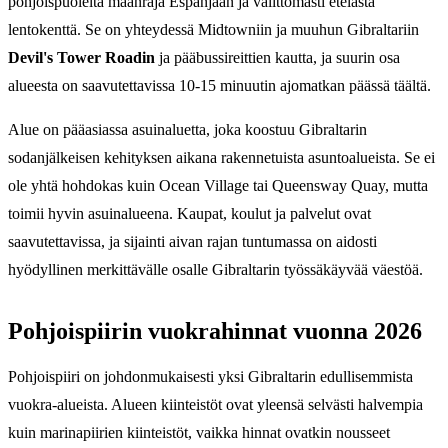
pohjoispuolelta maanraja Espanjaan ja välittömästi etelästä
lentokenttä. Se on yhteydessä Midtowniin ja muuhun Gibraltariin
Devil's Tower Roadin
ja pääbussireittien kautta, ja suurin osa
alueesta on saavutettavissa 10-15 minuutin ajomatkan päässä täältä.
Alue on pääasiassa asuinaluetta, joka koostuu Gibraltarin
sodanjälkeisen kehityksen aikana rakennetuista asuntoalueista. Se ei
ole yhtä hohdokas kuin Ocean Village tai Queensway Quay, mutta
toimii hyvin asuinalueena. Kaupat, koulut ja palvelut ovat
saavutettavissa, ja sijainti aivan rajan tuntumassa on aidosti
hyödyllinen merkittävälle osalle Gibraltarin työssäkäyvää väestöä.
Pohjoispiirin vuokrahinnat vuonna 2026
Pohjoispiiri on johdonmukaisesti yksi Gibraltarin edullisemmista
vuokra-alueista. Alueen kiinteistöt ovat yleensä selvästi halvempia
kuin marinapiirien kiinteistöt, vaikka hinnat ovatkin nousseet