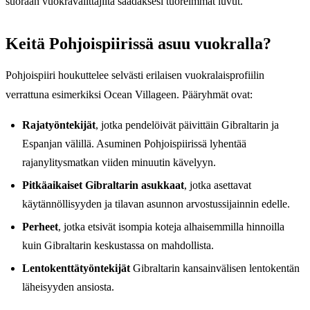
suoraan vuokravälittäjiltä saadaksesi tuoreimmat luvut.
Keitä Pohjoispiirissä asuu vuokralla?
Pohjoispiiri houkuttelee selvästi erilaisen vuokralaisprofiilin
verrattuna esimerkiksi Ocean Villageen. Pääryhmät ovat:
Rajatyöntekijät
, jotka pendelöivät päivittäin Gibraltarin ja
Espanjan välillä. Asuminen Pohjoispiirissä lyhentää
rajanylitysmatkan viiden minuutin kävelyyn.
Pitkäaikaiset Gibraltarin asukkaat
, jotka asettavat
käytännöllisyyden ja tilavan asunnon arvostussijainnin edelle.
Perheet
, jotka etsivät isompia koteja alhaisemmilla hinnoilla
kuin Gibraltarin keskustassa on mahdollista.
Lentokenttätyöntekijät
Gibraltarin kansainvälisen lentokentän
läheisyyden ansiosta.