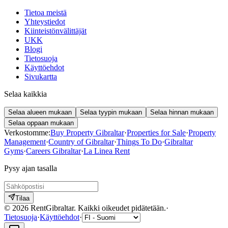
Tietoa meistä
Yhteystiedot
Kiinteistönvälittäjät
UKK
Blogi
Tietosuoja
Käyttöehdot
Sivukartta
Selaa kaikkia
Selaa alueen mukaan
Selaa tyypin mukaan
Selaa hinnan mukaan
Selaa oppaan mukaan
Verkostomme:
Buy Property Gibraltar
·
Properties for Sale
·
Property
Management
·
Country of Gibraltar
·
Things To Do
·
Gibraltar
Gyms
·
Careers Gibraltar
·
La Linea Rent
Pysy ajan tasalla
Tilaa
©
2026
RentGibraltar
.
Kaikki oikeudet pidätetään.
·
Tietosuoja
·
Käyttöehdot
·