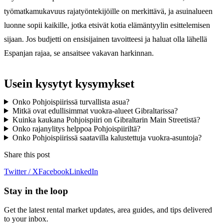
työmatkamukavuus rajatyöntekijöille on merkittävä, ja asuinalueen
luonne sopii kaikille, jotka etsivät kotia elämäntyylin esittelemisen
sijaan. Jos budjetti on ensisijainen tavoitteesi ja haluat olla lähellä
Espanjan rajaa, se ansaitsee vakavan harkinnan.
Usein kysytyt kysymykset
Onko Pohjoispiirissä turvallista asua?
Mitkä ovat edullisimmat vuokra-alueet Gibraltarissa?
Kuinka kaukana Pohjoispiiri on Gibraltarin Main Streetistä?
Onko rajanylitys helppoa Pohjoispiiriltä?
Onko Pohjoispiirissä saatavilla kalustettuja vuokra-asuntoja?
Share this post
Twitter / X
Facebook
LinkedIn
Stay in the loop
Get the latest rental market updates, area guides, and tips delivered
to your inbox.