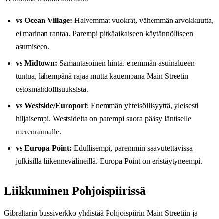
vs Ocean Village:
Halvemmat vuokrat, vähemmän arvokkuutta,
ei marinan rantaa. Parempi pitkäaikaiseen käytännölliseen
asumiseen.
vs Midtown:
Samantasoinen hinta, enemmän asuinalueen
tuntua, lähempänä rajaa mutta kauempana Main Streetin
ostosmahdollisuuksista.
vs Westside/Europort:
Enemmän yhteisöllisyyttä, yleisesti
hiljaisempi. Westsidelta on parempi suora pääsy läntiselle
merenrannalle.
vs Europa Point:
Edullisempi, paremmin saavutettavissa
julkisilla liikennevälineillä. Europa Point on eristäytyneempi.
Liikkuminen Pohjoispiirissä
Gibraltarin bussiverkko yhdistää Pohjoispiirin Main Streetiin ja