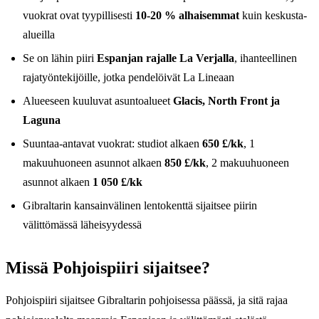
vuokrat ovat tyypillisesti
10-20 % alhaisemmat
kuin keskusta-
alueilla
Se on lähin piiri
Espanjan rajalle La Verjalla
, ihanteellinen
rajatyöntekijöille, jotka pendelöivät La Lineaan
Alueeseen kuuluvat asuntoalueet
Glacis, North Front ja
Laguna
Suuntaa-antavat vuokrat: studiot alkaen
650 £/kk
, 1
makuuhuoneen asunnot alkaen
850 £/kk
, 2 makuuhuoneen
asunnot alkaen
1 050 £/kk
Gibraltarin kansainvälinen lentokenttä sijaitsee piirin
välittömässä läheisyydessä
Missä Pohjoispiiri sijaitsee?
Pohjoispiiri sijaitsee Gibraltarin pohjoisessa päässä, ja sitä rajaa