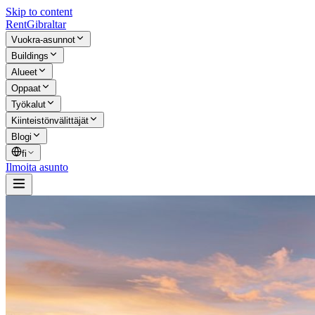
Skip to content
Rent
Gibraltar
Vuokra-asunnot
Buildings
Alueet
Oppaat
Työkalut
Kiinteistönvälittäjät
Blogi
fi
Ilmoita asunto