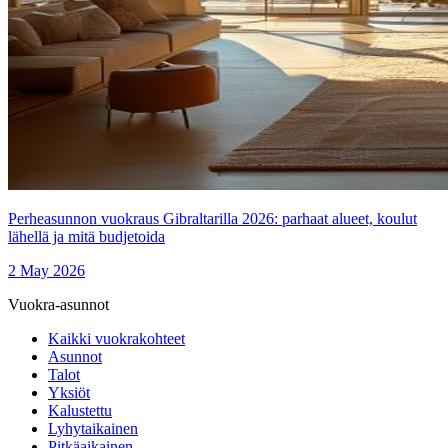
Perheasunnon vuokraus Gibraltarilla 2026: parhaat alueet, koulut
lähellä ja mitä budjetoida
2 May 2026
Vuokra-asunnot
Kaikki vuokrakohteet
Asunnot
Talot
Yksiöt
Kalustettu
Lyhytaikainen
Pitkäaikainen