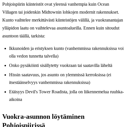
Pohjoispiirin kiinteistöt ovat yleensä vanhempia kuin Ocean
Villagen tai joidenkin Midtownin lohkojen modernit rakennukset.
Kunto vaihtelee merkittävästi kiinteistöjen välillä, ja vuokranantajan
ylläpidon laatu on vaihtelevaa asuntoalueilla. Ennen kuin sitoudut
asuntoon täällä, tarkista:
Ikkunoiden ja eristyksen kunto (vanhemmissa rakennuksissa voi
olla vedon tunnetta talvella)
Onko pysäköinti sisällytetty vuokraan tai saatavilla läheltä
Hissin saatavuus, jos asunto on ylemmissä kerroksissa (ei
itsestäänselvyys vanhemmissa rakennuksissa)
Etäisyys Devil's Tower Roadista, jolla on liikennemelua ruuhka-
aikoina
Vuokra-asunnon löytäminen
Pohjoispiirissä