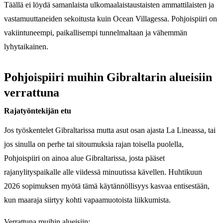
Täällä ei löydä samanlaista ulkomaalaistaustaisten ammattilaisten ja
vastamuuttaneiden sekoitusta kuin Ocean Villagessa. Pohjoispiiri on
vakiintuneempi, paikallisempi tunnelmaltaan ja vähemmän
lyhytaikainen.
Pohjoispiiri muihin Gibraltarin alueisiin
verrattuna
Rajatyöntekijän etu
Jos työskentelet Gibraltarissa mutta asut osan ajasta La Lineassa, tai
jos sinulla on perhe tai sitoumuksia rajan toisella puolella,
Pohjoispiiri on ainoa alue Gibraltarissa, josta pääset
rajanylityspaikalle alle viidessä minuutissa kävellen. Huhtikuun
2026 sopimuksen myötä tämä käytännöllisyys kasvaa entisestään,
kun maaraja siirtyy kohti vapaamuotoista liikkumista.
Verrattuna muihin alueisiin: