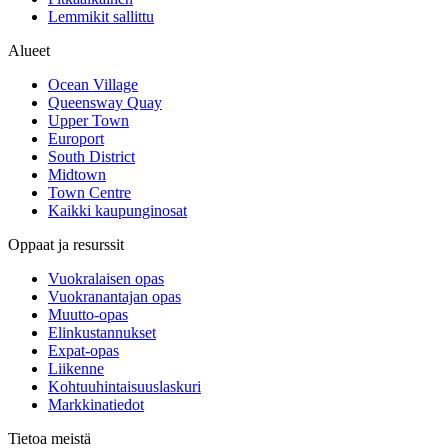
Lemmikit sallittu
Alueet
Ocean Village
Queensway Quay
Upper Town
Europort
South District
Midtown
Town Centre
Kaikki kaupunginosat
Oppaat ja resurssit
Vuokralaisen opas
Vuokranantajan opas
Muutto-opas
Elinkustannukset
Expat-opas
Liikenne
Kohtuuhintaisuuslaskuri
Markkinatiedot
Tietoa meistä