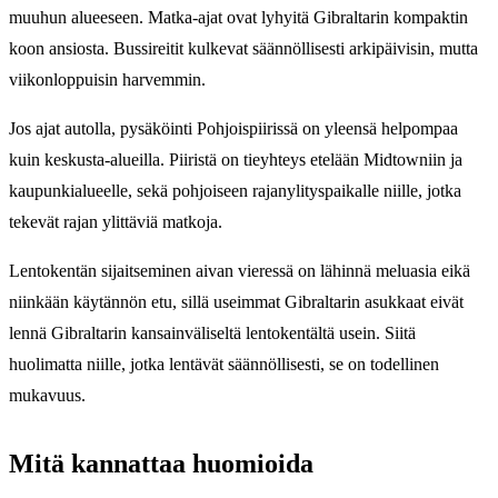
muuhun alueeseen. Matka-ajat ovat lyhyitä Gibraltarin kompaktin
koon ansiosta. Bussireitit kulkevat säännöllisesti arkipäivisin, mutta
viikonloppuisin harvemmin.
Jos ajat autolla, pysäköinti Pohjoispiirissä on yleensä helpompaa
kuin keskusta-alueilla. Piiristä on tieyhteys etelään Midtowniin ja
kaupunkialueelle, sekä pohjoiseen rajanylityspaikalle niille, jotka
tekevät rajan ylittäviä matkoja.
Lentokentän sijaitseminen aivan vieressä on lähinnä meluasia eikä
niinkään käytännön etu, sillä useimmat Gibraltarin asukkaat eivät
lennä Gibraltarin kansainväliseltä lentokentältä usein. Siitä
huolimatta niille, jotka lentävät säännöllisesti, se on todellinen
mukavuus.
Mitä kannattaa huomioida