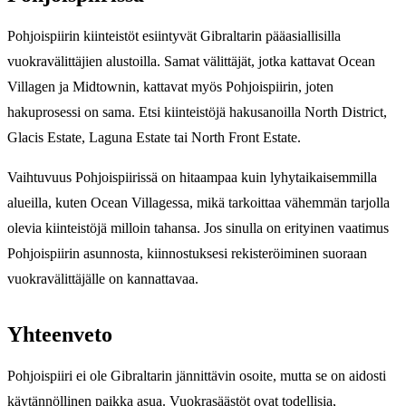
Pohjoispiirin kiinteistöt esiintyvät Gibraltarin pääasiallisilla
vuokravälittäjien alustoilla. Samat välittäjät, jotka kattavat Ocean
Villagen ja Midtownin, kattavat myös Pohjoispiirin, joten
hakuprosessi on sama. Etsi kiinteistöjä hakusanoilla North District,
Glacis Estate, Laguna Estate tai North Front Estate.
Vaihtuvuus Pohjoispiirissä on hitaampaa kuin lyhytaikaisemmilla
alueilla, kuten Ocean Villagessa, mikä tarkoittaa vähemmän tarjolla
olevia kiinteistöjä milloin tahansa. Jos sinulla on erityinen vaatimus
Pohjoispiirin asunnosta, kiinnostuksesi rekisteröiminen suoraan
vuokravälittäjälle on kannattavaa.
Yhteenveto
Pohjoispiiri ei ole Gibraltarin jännittävin osoite, mutta se on aidosti
käytännöllinen paikka asua. Vuokrasäästöt ovat todellisia,