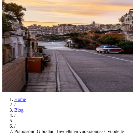
Home
/
Blog
/
/
Pohjoispiiri Gibraltar: Täydellinen vuokraoppaasi vuodelle