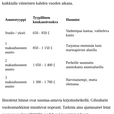
kaikkialla viimeisten kahden vuoden aikana.
Tyypillinen
Asuntotyyppi
Huomiot
kuukausivuokra
Vanhempaa kantaa, vaihteleva
Studio / yksiö
650 - 850 £
kunto
1
Tarjontaa enemmän kuin
makuuhuoneen
850 - 1 150 £
marinapiirien alueilla
asunto
2
Perheille suunnattu
makuuhuoneen
1 050 - 1 400 £
asuntokanta asuntoalueilla
asunto
3
Harvinaisempi, mutta
makuuhuoneen
1 300 - 1 700 £
olemassa
asunto
Ilmoitetut hinnat ovat suuntaa-antavia kirjoitushetkellä. Gibraltarin
vuokramarkkinat muuttuvat nopeasti. Tarkista aina ajantasaiset listat