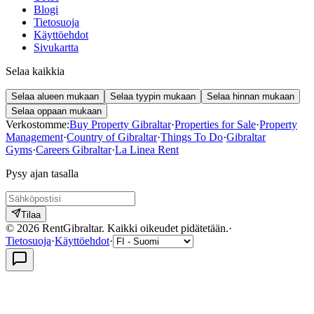
Blogi
Tietosuoja
Käyttöehdot
Sivukartta
Selaa kaikkia
Selaa alueen mukaan
Selaa tyypin mukaan
Selaa hinnan mukaan
Selaa oppaan mukaan
Verkostomme:
Buy Property Gibraltar
·
Properties for Sale
·
Property
Management
·
Country of Gibraltar
·
Things To Do
·
Gibraltar
Gyms
·
Careers Gibraltar
·
La Linea Rent
Pysy ajan tasalla
Tilaa
©
2026
RentGibraltar
.
Kaikki oikeudet pidätetään.
·
Tietosuoja
·
Käyttöehdot
·