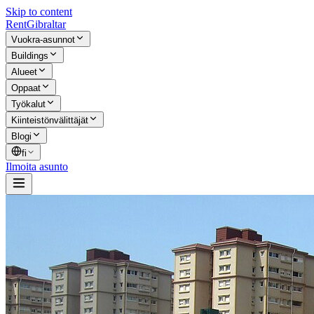
Skip to content
Rent
Gibraltar
Vuokra-asunnot
Buildings
Alueet
Oppaat
Työkalut
Kiinteistönvälittäjät
Blogi
fi
Ilmoita asunto