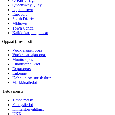
Ocean Village
Queensway Quay
Upper Town
Europort
South District
Midtown
Town Centre
Kaikki kaupunginosat
Oppaat ja resurssit
Vuokralaisen opas
Vuokranantajan opas
Muutto-opas
Elinkustannukset
Expat-opas
Liikenne
Kohtuuhintaisuuslaskuri
Markkinatiedot
Tietoa meistä
Tietoa meistä
Yhteystiedot
Kiinteistönvälittäjät
UKK