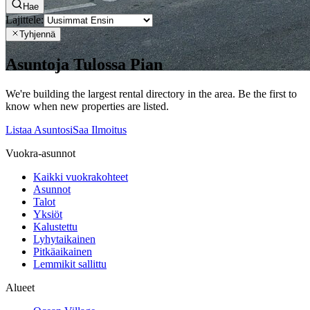
Hae
Lajittele:
Tyhjennä
Asuntoja Tulossa Pian
We're building the largest rental directory in the area. Be the first to
know when new properties are listed.
Listaa Asuntosi
Saa Ilmoitus
Vuokra-asunnot
Kaikki vuokrakohteet
Asunnot
Talot
Yksiöt
Kalustettu
Lyhytaikainen
Pitkäaikainen
Lemmikit sallittu
Alueet