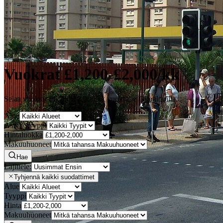
Vuokrat £1,200-£2,000/kk
Selaa vuokrat £1,200-£2,000/kk vuokralle Gibraltarilla.
Alue
Asuntotyyppi
Hintaluokka
Makuuhuoneet
Hae
Lajittele:
Tyhjennä kaikki suodattimet
Alue
Tyyppi
Hinta
Makuuhuoneet